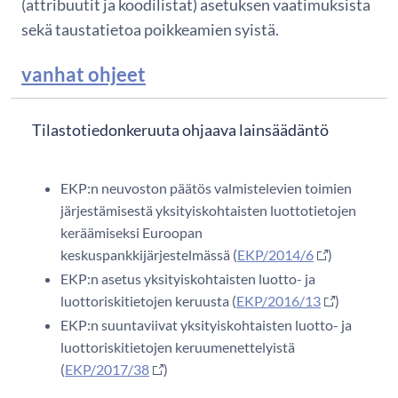
(attribuutit ja koodilistat) asetuksen vaatimuksista
sekä taustatietoa poikkeamien syistä.
vanhat ohjeet
Tilastotiedonkeruuta ohjaava lainsäädäntö
EKP:n neuvoston päätös valmistelevien toimien
järjestämisestä yksityiskohtaisten luottotietojen
keräämiseksi Euroopan
keskuspankkijärjestelmässä (
EKP/2014/6
)
EKP:n asetus yksityiskohtaisten luotto- ja
luottoriskitietojen keruusta (
EKP/2016/13
)
EKP:n suuntaviivat yksityiskohtaisten luotto- ja
luottoriskitietojen keruumenettelyistä
(
EKP/2017/38
)