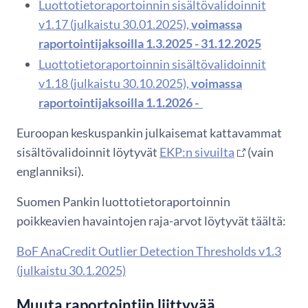
Luottotietoraportoinnin sisältövalidoinnit
v1.17 (julkaistu 30.01.2025),
voimassa
raportointijaksoilla 1.3.2025 - 31.12.2025
Luottotietoraportoinnin sisältövalidoinnit
v1.18 (julkaistu 30.10.2025),
voimassa
raportointijaksoilla 1.1.2026 -
Euroopan keskuspankin julkaisemat kattavammat
sisältövalidoinnit löytyvät
EKP:n sivuilta
(vain
englanniksi).
Suomen Pankin luottotietoraportoinnin
poikkeavien havaintojen raja-arvot löytyvät täältä:
BoF AnaCredit Outlier Detection Thresholds v1.3
(julkaistu 30.1.2025)
Muuta raportointiin liittyvää