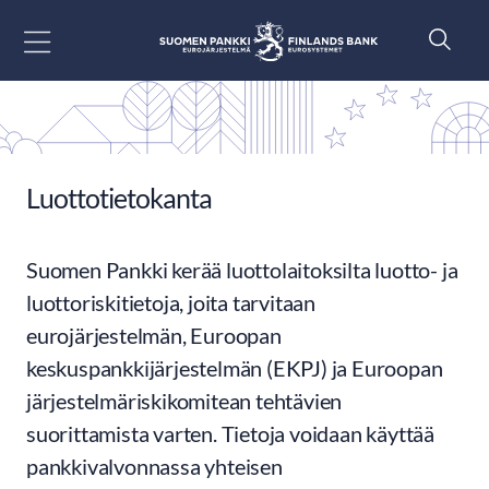
Siirry sisältöön
Luottotietokanta
Suomen Pankki kerää luottolaitoksilta luotto- ja
luottoriskitietoja, joita tarvitaan
eurojärjestelmän, Euroopan
keskuspankkijärjestelmän (EKPJ) ja Euroopan
järjestelmäriskikomitean tehtävien
suorittamista varten. Tietoja voidaan käyttää
pankkivalvonnassa yhteisen