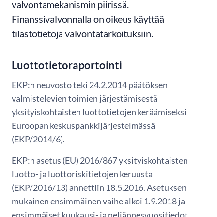
valvontamekanismin piirissä.
Finanssivalvonnalla on oikeus käyttää
tilastotietoja valvontatarkoituksiin.
​Luottotietoraportointi
EKP:n neuvosto teki 24.2.2014 päätöksen
valmistelevien toimien järjestämisestä
yksityiskohtaisten luottotietojen keräämiseksi
Euroopan keskuspankkijärjestelmässä
(EKP/2014/6).
EKP:n asetus (EU) 2016/867 yksityiskohtaisten
luotto- ja luottoriskitietojen keruusta
(EKP/2016/13) annettiin 18.5.2016. Asetuksen
mukainen ensimmäinen vaihe alkoi 1.9.2018 ja
ensimmäiset kuukausi- ja neljännesvuositiedot