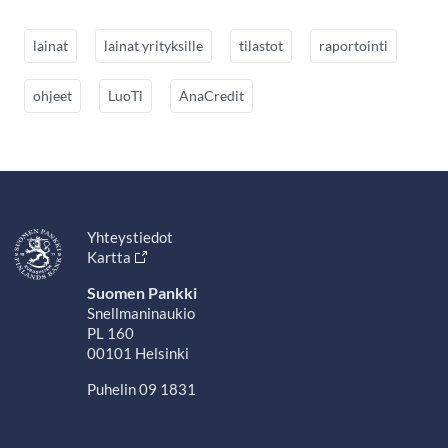
lainat
lainat yrityksille
tilastot
raportointi
ohjeet
LuoTi
AnaCredit
Yhteystiedot
Kartta
Suomen Pankki
Snellmaninaukio
PL 160
00101 Helsinki
Puhelin 09 1831