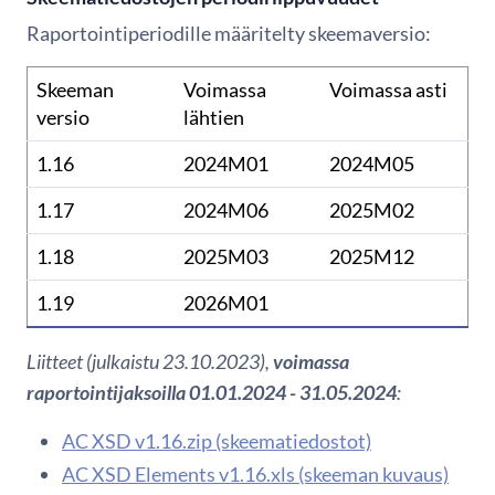
Raportointiperiodille määritelty skeemaversio:
Skeeman
Voimassa
Voimassa asti
versio
lähtien
1.16
2024M01
2024M05
1.17
2024M06
2025M02
1.18
2025M03
2025M12
1.19
2026M01
Liitteet (julkaistu 23.10.2023),
voimassa
raportointijaksoilla 01.01.2024 - 31.05.2024
:
AC XSD v1.16.zip (skeematiedostot)
AC XSD Elements v1.16.xls (skeeman kuvaus)