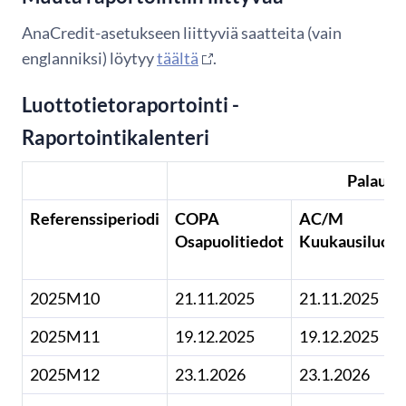
AnaCredit-asetukseen liittyviä saatteita (vain
englanniksi) löytyy
täältä
.
​Luottotietoraportointi -
Raportointikalenteri
Palautus
Referenssiperiodi
COPA
AC/M
Osapuolitiedot
Kuukausiluott
2025M10
21.11.2025
21.11.2025
2025M11
19.12.2025
19.12.2025
2025M12
23.1.2026
23.1.2026