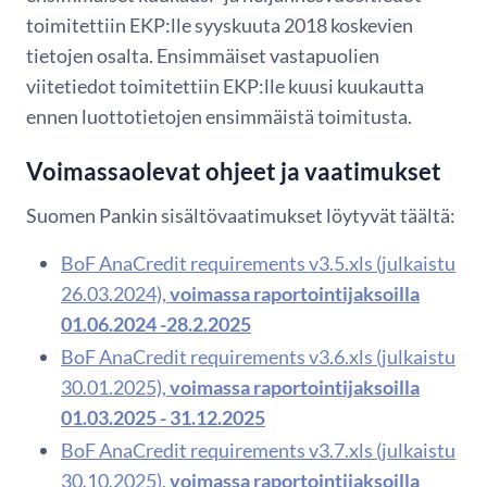
toimitettiin EKP:lle syyskuuta 2018 koskevien
tietojen osalta. Ensimmäiset vastapuolien
viitetiedot toimitettiin EKP:lle kuusi kuukautta
ennen luottotietojen ensimmäistä toimitusta.
Voimassaolevat ohjeet ja vaatimukset
Suomen Pankin sisältövaatimukset löytyvät täältä:
BoF AnaCredit requirements v3.5.xls (julkaistu
26.03.2024),
voimassa raportointijaksoilla
01.06.2024 -28.2.2025
BoF AnaCredit requirements v3.6.xls (julkaistu
30.01.2025),
voimassa raportointijaksoilla
01.03.2025 - 31.12.2025
BoF AnaCredit requirements v3.7.xls (julkaistu
30.10.2025),
voimassa raportointijaksoilla