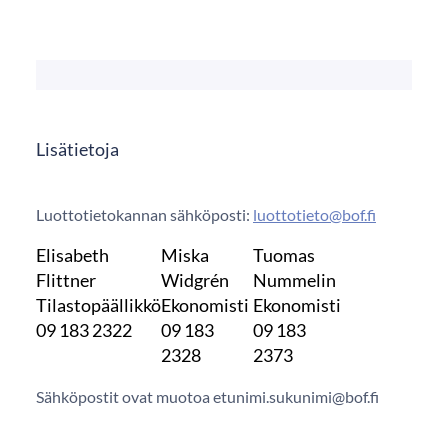
Lisätietoja
Luottotietokannan sähköposti:
luottotieto@bof.fi
Elisabeth
Miska
Tuomas
Flittner
Widgrén
Nummelin
Tilastopäällikkö
Ekonomisti
Ekonomisti
09 183 2322
09 183
09 183
2328
2373
Sähköpostit ovat muotoa etunimi.sukunimi@bof.fi