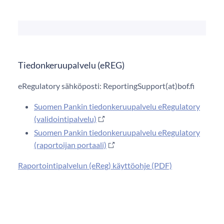
Tiedonkeruupalvelu (eREG)
eRegulatory sähköposti: ReportingSupport(at)bof.fi
Suomen Pankin tiedonkeruupalvelu eRegulatory
(validointipalvelu)
Suomen Pankin tiedonkeruupalvelu eRegulatory
(raportoijan portaali)
Raportointipalvelun (eReg) käyttöohje (PDF)