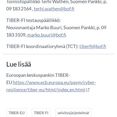
Toimistopällikkö Terhi Wathén, Suomen Pankki, p.
09 183 2164 ,
terhi.wathen@bof.fi
TIBER-FI testauspäällikkö:
Neuvonantaja Marko Buuri, Suomen Pankki, p. 09
183 3109,
marko.buuri@bof.fi
TIBER-FI koordinaatioryhmä (TCT):
tiberfi@bof.fi
Lue lisää
Euroopan keskuspankin TIBER-
EU
https://www.ecb.europa.eu/paym/cyber-
resilience/tiber-eu/html/index.en.html
TIBER-EU
TIBER-FI
selvitysjärjestelmät