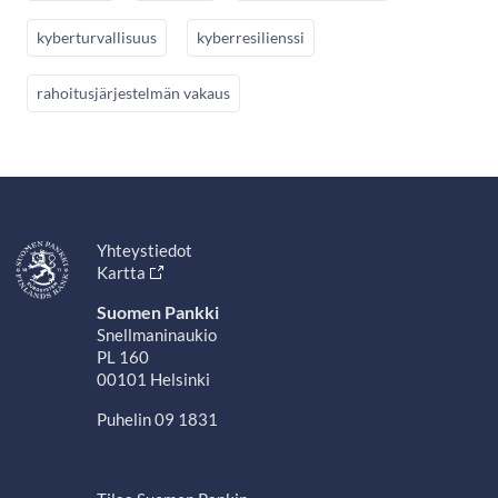
kyberturvallisuus
kyberresilienssi
rahoitusjärjestelmän vakaus
Yhteystiedot
Kartta
Suomen Pankki
Snellmaninaukio
PL 160
00101 Helsinki
Puhelin 09 1831