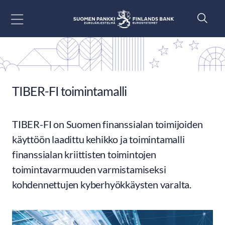
Siirry sisältöön
TIBER-FI toimintamalli
TIBER-FI on Suomen finanssialan toimijoiden
käyttöön laadittu kehikko ja toimintamalli
finanssialan kriittisten toimintojen
toimintavarmuuden varmistamiseksi
kohdennettujen kyberhyökkäysten varalta.