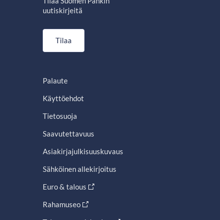
Tilaa Suomen Pankin
uutiskirjeitä
Tilaa
Palaute
Käyttöehdot
Tietosuoja
Saavutettavuus
Asiakirjajulkisuuskuvaus
Sähköinen allekirjoitus
Euro & talous
Rahamuseo