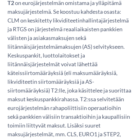
T2
on eurojärjestelmän omistama ja ylläpitämä
maksujärjestelmä. Se koostuu kahdesta osasta:
CLM on keskitetty likviditeetinhallintajärjestelmä
ja RTGS on järjestelmä reaaliaikaisten pankkien
välisten ja asiakasmaksujen sekä
liitännäisjärjestelmämaksujen (AS) selvitykseen.
Keskuspankit, luottolaitokset ja
liitännäisjärjestelmät voivat lähettää
käteissiirtomääräyksiä (eli maksumääräyksiä,
likviditeetin siirtomääräyksiä ja AS-
siirtomääräyksiä) T2:lle, joka käsittelee ja suorittaa
maksut keskuspankkirahassa. T2:ssa selvitetään
eurojärjestelmän rahapoliittisiin operaatioihin
sekä pankkien välisiin transaktioihin ja kaupallisiin
toimiin liittyvät maksut. Lisäksi suuret
maksujärjestelmät, mm. CLS, EURO1 ja STEP2,