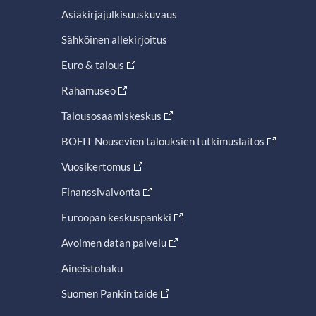
Asiakirjajulkisuuskuvaus
Sähköinen allekirjoitus
Euro & talous
Rahamuseo
Talousosaamiskeskus
BOFIT Nousevien talouksien tutkimuslaitos
Vuosikertomus
Finanssivalvonta
Euroopan keskuspankki
Avoimen datan palvelu
Aineistohaku
Suomen Pankin taide