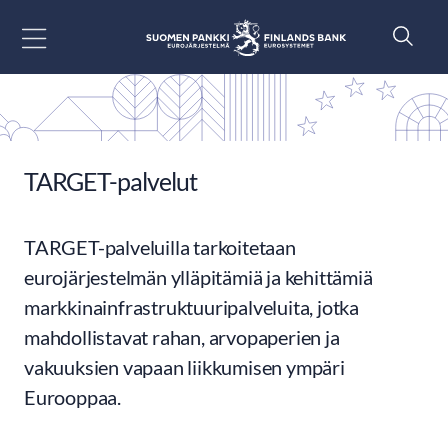
Siirry sisältöön
TARGET-palvelut
TARGET-palveluilla tarkoitetaan
eurojärjestelmän ylläpitämiä ja kehittämiä
markkinainfrastruktuuripalveluita, jotka
mahdollistavat rahan, arvopaperien ja
vakuuksien vapaan liikkumisen ympäri
Eurooppaa.