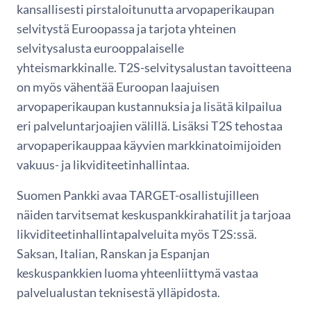
kansallisesti pirstaloitunutta arvopaperikaupan
selvitystä Euroopassa ja tarjota yhteinen
selvitysalusta eurooppalaiselle
yhteismarkkinalle. T2S-selvitysalustan tavoitteena
on myös vähentää Euroopan laajuisen
arvopaperikaupan kustannuksia ja lisätä kilpailua
eri palveluntarjoajien välillä. Lisäksi T2S tehostaa
arvopaperikauppaa käyvien markkinatoimijoiden
vakuus- ja likviditeetinhallintaa.
Suomen Pankki avaa TARGET-osallistujilleen
näiden tarvitsemat keskuspankkirahatilit ja tarjoaa
likviditeetinhallintapalveluita myös T2S:ssä.
Saksan, Italian, Ranskan ja Espanjan
keskuspankkien luoma yhteenliittymä vastaa
palvelualustan teknisestä ylläpidosta.