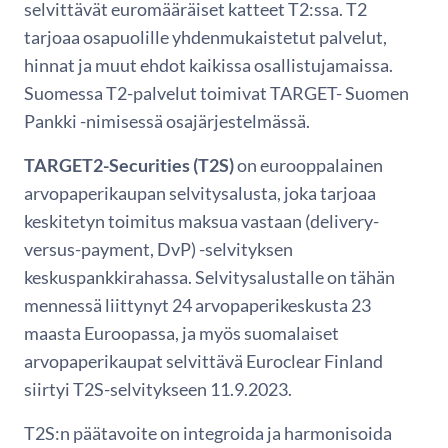
selvittävät euromääräiset katteet T2:ssa. T2
tarjoaa osapuolille yhdenmukaistetut palvelut,
hinnat ja muut ehdot kaikissa osallistujamaissa.
Suomessa T2-palvelut toimivat TARGET- Suomen
Pankki -nimisessä osajärjestelmässä.
TARGET2-Securities (T2S)
on eurooppalainen
arvopaperikaupan selvitysalusta, joka tarjoaa
keskitetyn toimitus maksua vastaan (delivery-
versus-payment, DvP) -selvityksen
keskuspankkirahassa. Selvitysalustalle on tähän
mennessä liittynyt 24 arvopaperikeskusta 23
maasta Euroopassa, ja myös suomalaiset
arvopaperikaupat selvittävä Euroclear Finland
siirtyi T2S-selvitykseen 11.9.2023.
T2S:n päätavoite on integroida ja harmonisoida