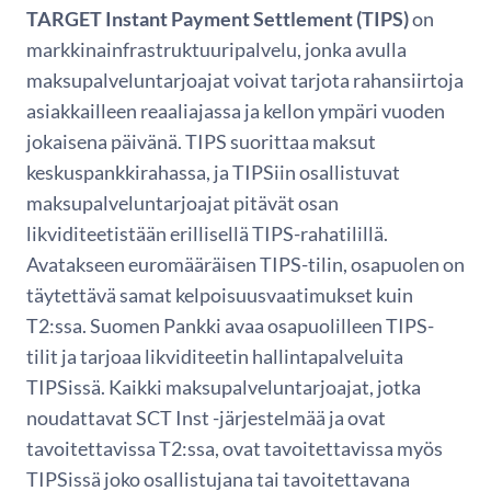
TARGET Instant Payment Settlement (TIPS)
on
markkinainfrastruktuuripalvelu, jonka avulla
maksupalveluntarjoajat voivat tarjota rahansiirtoja
asiakkailleen reaaliajassa ja kellon ympäri vuoden
jokaisena päivänä. TIPS suorittaa maksut
keskuspankkirahassa, ja TIPSiin osallistuvat
maksupalveluntarjoajat pitävät osan
likviditeetistään erillisellä TIPS-rahatilillä.
Avatakseen euromääräisen TIPS-tilin, osapuolen on
täytettävä samat kelpoisuusvaatimukset kuin
T2:ssa. Suomen Pankki avaa osapuolilleen TIPS-
tilit ja tarjoaa likviditeetin hallintapalveluita
TIPSissä. Kaikki maksupalveluntarjoajat, jotka
noudattavat SCT Inst -järjestelmää ja ovat
tavoitettavissa T2:ssa, ovat tavoitettavissa myös
TIPSissä joko osallistujana tai tavoitettavana