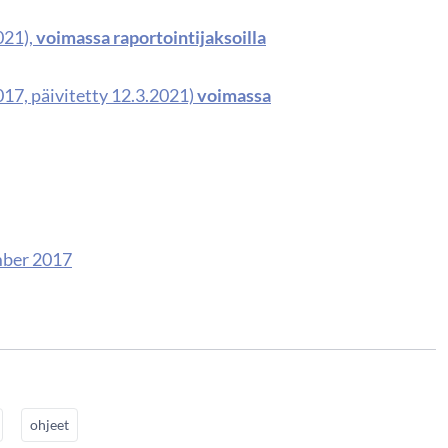
021),
voimassa raportointijaksoilla
017, päivitetty 12.3.2021)
voimassa
mber 2017
ohjeet