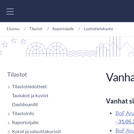
Siirry sisältöön
Etusivu
Tilastot
Raportoijalle
Luottotietokanta
Vanha
Tilastot
Tilastotiedotteet
Taulukot ja kuviot
Vanhat s
Dashboardit
BoF Ana
Tilastoinfo
- 31.05
Raportoijalle
BoF Ana
Korot ja valuuttakurssit