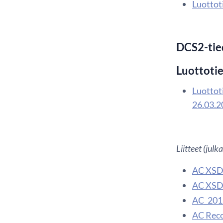
Luottoti
DCS2-tie
Luottotie
Luottoti
26.03.2
Liitteet (jul
AC XSD 
AC XSD 
AC_201
AC Recor