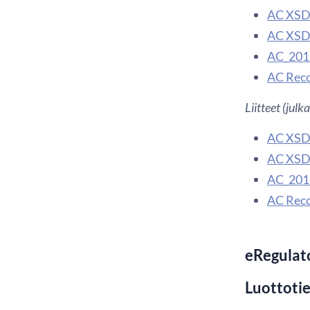
AC XSD 
AC XSD 
AC_201
AC Recor
Liitteet (jul
AC XSD 
AC XSD 
AC_201
AC Recor
eRegulat
Luottotie