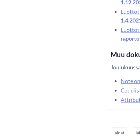
1.12.20
Luottoti
1.4.202
Luottoti
raportoi
Muu doku
Joulukuussa
Note on
Codeli
Attrib
lainat
la