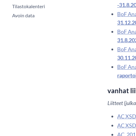
-31.8.2
Tilastokalenteri
BoF Ana
Avoin data
31.12.2
BoF Ana
31.8.20
BoF Ana
30.11.2
BoF Ana
raportoi
vanhat li
Liitteet (jul
AC XSD 
AC XSD 
AC_201