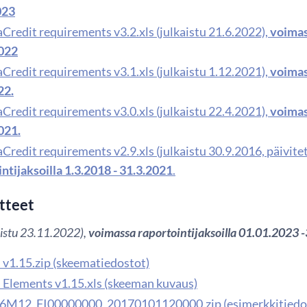
023
Credit requirements v3.2.xls (julkaistu 21.6.2022),
voimas
022
Credit requirements v3.1.xls (julkaistu 1.12.2021),
voimas
22.
Credit requirements v3.0.xls (julkaistu 22.4.2021),
voimas
021.
Credit requirements v2.9.xls (julkaistu 30.9.2016, päivite
ntijaksoilla 1.3.2018 - 31.3.2021
.
itteet
kaistu 23.11.2022),
voimassa raportointijaksoilla 01.01.2023
v1.15.zip (skeematiedostot)
Elements v1.15.xls (skeeman kuvaus)
6M12_FI00000000_20170101120000.zip (esimerkkitiedo