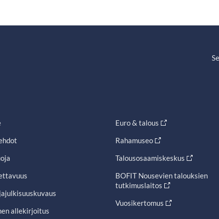
Se
e
Euro & talous
ehdot
Rahamuseo
oja
Talousosaamiskeskus
ettavuus
BOFIT Nousevien talouksien
tutkimuslaitos
jajulkisuuskuvaus
Vuosikertomus
en allekirjoitus