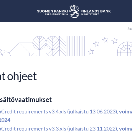
Jaa
t ohjeet
isältövaatimukset
Credit requirements v3.4.xls (julkaistu 13.06.2023),
voima
.2024
Credit requirements v3.3.xls (julkaistu 23.11.2022),
voima