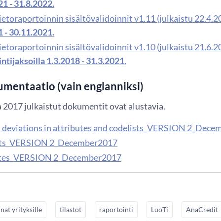
21 - 31.8.2022.
etoraportoinnin sisältövalidoinnit v1.11 (julkaistu 22.4.2
1 - 30.11.2021.
etoraportoinnin sisältövalidoinnit v1.10 (julkaistu 21.6.2
ntijaksoilla 1.3.2018 - 31.3.2021
.
mentaatio (vain englanniksi)
 2017 julkaistut dokumentit ovat alustavia.
 deviations in attributes and codelists_VERSION 2_Dece
sts_VERSION 2_December2017
utes_VERSION 2_December2017
inat yrityksille
tilastot
raportointi
LuoTi
AnaCredit