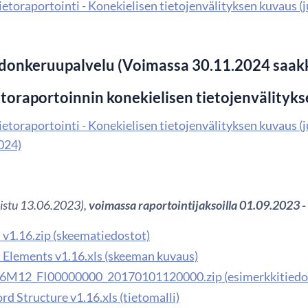
etoraportointi - Konekielisen tietojenvälityksen kuvaus (
donkeruupalvelu (Voimassa 30.11.2024 saak
toraportoinnin konekielisen tietojenvälityk
etoraportointi - Konekielisen tietojenvälityksen kuvaus (j
024)
kaistu 13.06.2023),
voimassa raportointijaksoilla 01.09.2023 
v1.16.zip (skeematiedostot)
Elements v1.16.xls (skeeman kuvaus)
6M12_FI00000000_20170101120000.zip (esimerkkitiedo
d Structure v1.16.xls (tietomalli)