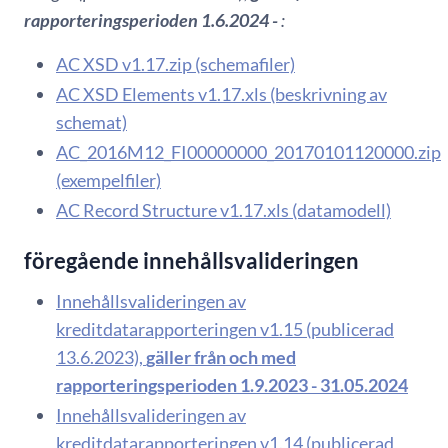
rapporteringsperioden 1.6.2024 -
:
AC XSD v1.17.zip (schemafiler)
AC XSD Elements v1.17.xls (beskrivning av
schemat)
AC_2016M12_FI00000000_20170101120000.zip
(exempelfiler)
AC Record Structure v1.17.xls (datamodell)
föregående innehållsvalideringen
Innehållsvalideringen av
kreditdatarapporteringen v1.15 (publicerad
13.6.2023),
gäller från och med
rapporteringsperioden 1.9.2023 - 31.05.2024
Innehållsvalideringen av
kreditdatarapporteringen v1.14 (publicerad