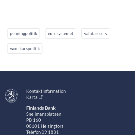
penningpolitik
eurosystemet
valutareserv
växelkurspolitik
Kontaktinformation
Karta
Finlands Bank
Snellmansplatsen
PB 160
00101 Helsingfors
Telefon 09 1831