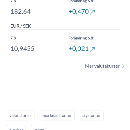
7.8
Förändring 6.8
182,64
+0,470
EUR / SEK
7.8
Förändring 6.8
10,9455
+0,021
Mer valutakurser
valutakurser
marknadsräntor
styrräntor
euribor
valuta