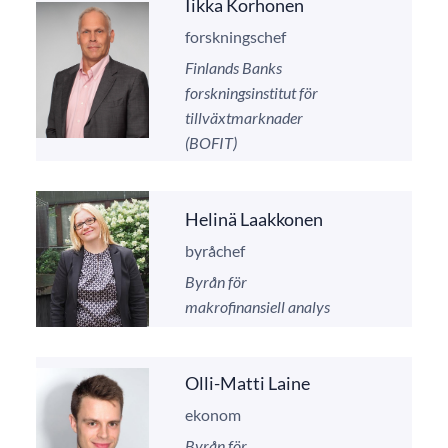
Iikka Korhonen
forskningschef
Finlands Banks
forskningsinstitut för
tillväxtmarknader
(BOFIT)
Helinä Laakkonen
byråchef
Byrån för
makrofinansiell analys
Olli-Matti Laine
ekonom
Byrån för