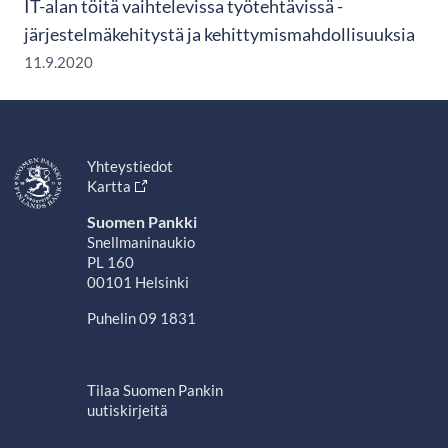
IT-alan töitä vaihtelevissa työtehtävissä -
järjestelmäkehitystä ja kehittymismahdollisuuksia
11.9.2020
Yhteystiedot
Kartta
Suomen Pankki
Snellmaninaukio
PL 160
00101 Helsinki
Puhelin 09 1831
Tilaa Suomen Pankin
uutiskirjeitä