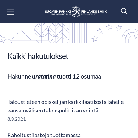
Siirry sisältöön
Kaikki hakutulokset
Hakunne
uratarina
tuotti 12 osumaa
Taloustieteen opiskelijan karkkilaatikosta lähelle
kansainvälisen talouspolitiikan ydintä
8.3.2021
Rahoitustilastoja tuottamassa