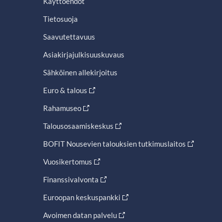
Käyttöehdot
Tietosuoja
Saavutettavuus
Asiakirjajulkisuuskuvaus
Sähköinen allekirjoitus
Euro & talous
Rahamuseo
Talousosaamiskeskus
BOFIT Nousevien talouksien tutkimuslaitos
Vuosikertomus
Finanssivalvonta
Euroopan keskuspankki
Avoimen datan palvelu