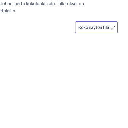
tot on jaettu kokoluokittain. Talletukset on
letuksiin.
Koko näytön tila