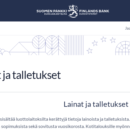
Jaa
 ja talletukset
Lainat ja talletukset
sältää luottolaitoksilta kerättyjä tietoja lainoista ja talletuksista
a sopimuksista sekä sovitusta vuosikorosta. Kotitalouksille myönne