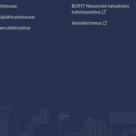
ettavuus
BOFIT Nousevien talouksien
tutkimuslaitos
jajulkisuuskuvaus
Vuosikertomus
en allekirjoitus