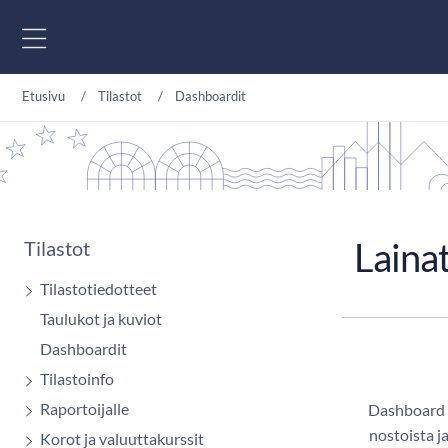
Siirry sisältöön
Etusivu
Tilastot
Dashboardit
Lainat
Tilastot
Tilastotiedotteet
Taulukot ja kuviot
Dashboardit
Tilastoinfo
Raportoijalle
Dashboard si
nostoista j
Korot ja valuuttakurssit