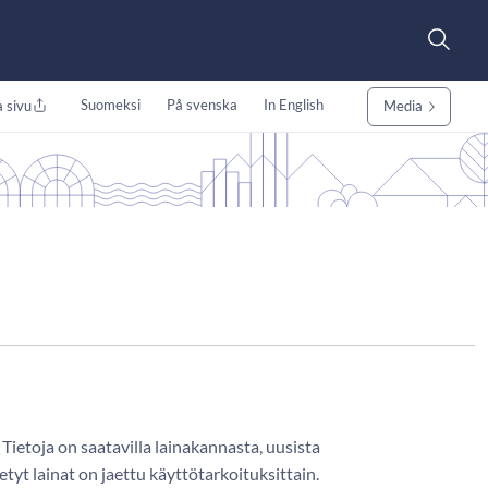
Suomeksi
På svenska
In English
 sivu
Media
. Tietoja on saatavilla lainakannasta, uusista
tyt lainat on jaettu käyttötarkoituksittain.