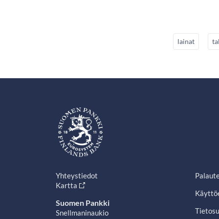
lainat
ta
Yhteystiedot
Palaut
Kartta
Käyttö
Suomen Pankki
Tietosu
Snellmaninaukio