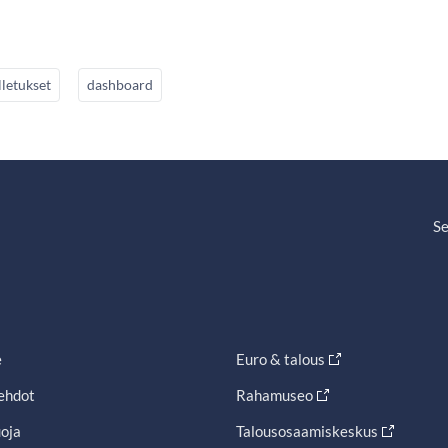
lletukset
dashboard
Se
e
Euro & talous
ehdot
Rahamuseo
oja
Talousosaamiskeskus