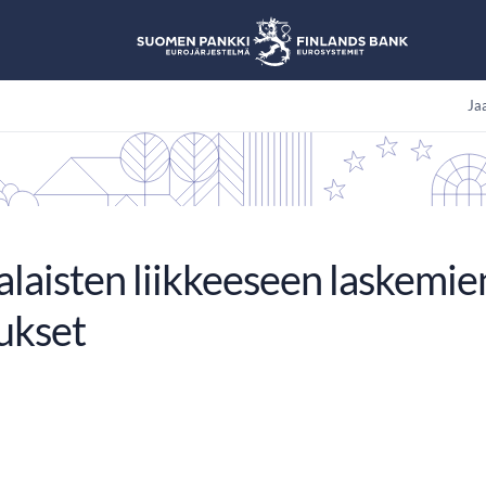
Jaa
laisten liikkeeseen laskemi
ukset