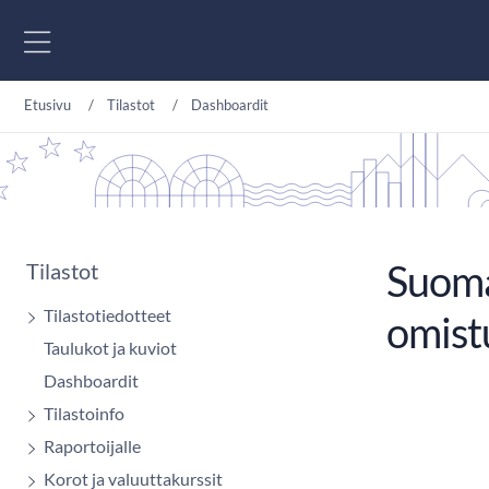
Siirry sisältöön
Etusivu
Tilastot
Dashboardit
Suoma
Tilastot
Tilastotiedotteet
omist
Taulukot ja kuviot
Dashboardit
Tilastoinfo
Raportoijalle
Korot ja valuuttakurssit