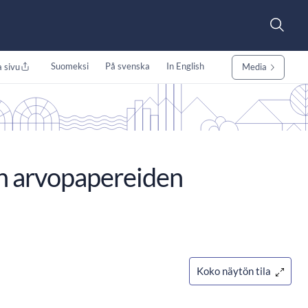
Suomeksi
På svenska
In English
 sivu
Media
en arvopapereiden
Koko näytön tila