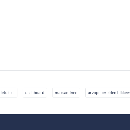
lletukset
dashboard
maksaminen
arvopepereiden liikkee