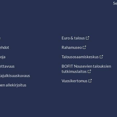
Se
e
Euro & talous
ehdot
Rahamuseo
oja
Talousosaamiskeskus
ettavuus
BOFIT Nousevien talouksien
tutkimuslaitos
jajulkisuuskuvaus
Vuosikertomus
en allekirjoitus