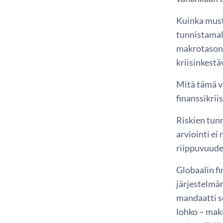
Kuinka musti
tunnistamal
makrotason, 
kriisinkestä
Mitä tämä vo
finanssikrii
Riskien tunn
arviointi ei
riippuvuudet
Globaalin fi
järjestelmä
mandaatti se
lohko – mak