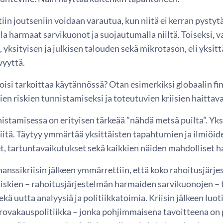
in joutseniin voidaan varautua, kun niitä ei kerran pystyt
la harmaat sarvikuonot ja suojautumalla niiltä. Toiseksi, 
yksityisen ja julkisen talouden sekä mikrotason, eli yksittä
vyyttä.
isi tarkoittaa käytännössä? Otan esimerkiksi globaalin fin
sien riskien tunnistamiseksi ja toteutuvien kriisien haittav
istamisessa on erityisen tärkeää ”nähdä metsä puilta”. Yk
 riitä. Täytyy ymmärtää yksittäisten tapahtumien ja ilmiöid
, tartuntavaikutukset sekä kaikkien näiden mahdolliset ha
nanssikriisin jälkeen ymmärrettiin, että koko rahoitusjärj
riskien – rahoitusjärjestelmän harmaiden sarvikuonojen – 
kä uutta analyysiä ja politiikkatoimia. Kriisin jälkeen luo
rovakauspolitiikka – jonka pohjimmaisena tavoitteena on p