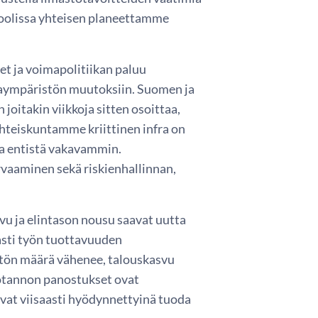
uroolissa yhteisen planeettamme
t ja voimapolitiikan paluu
ntaympäristön muutoksiin. Suomen ja
joitakin viikkoja sitten osoittaa,
yhteiskuntamme kriittinen infra on
tua entistä vakavammin.
rvaaminen sekä riskienhallinnan,
vu ja elintason nousu saavat uutta
aasti työn tuottavuuden
stön määrä vähenee, talouskasvu
otannon panostukset ovat
vat viisaasti hyödynnettyinä tuoda