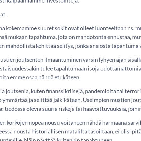
ästi kaipaamiamme investointeja.
at,
na kokemamme suuret sokit ovat olleet luonteeltaan ns. mu
sä mukaan tapahtuma, jota on mahdotonta ennustaa, mutta 
een mahdollista kehittää selitys, jonka ansiosta tapahtum
ustien joutsenten ilmaantuminen varsin lyhyen ajan sisäll
astaisuudessakin tulee tapahtumaan isoja odottamattomia y
 joita emme osaa nähdä etukäteen.
a joutsenia, kuten finanssikriisejä, pandemioita tai terror
 ymmärtää ja selittää jälkikäteen. Useimpien mustien jout
: tiedossa olevia suuria riskejä tai haavoittuvuuksia, joihi
en korkojen nopea nousu voitaneen nähdä harmaana sarvik
eessa nousta historiallisen matalilta tasoiltaan, ei olisi pi
unteville. Näin näyttää kuitenkin tapahtuneen.