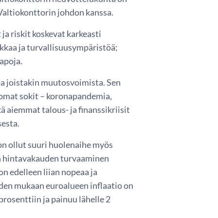
 Valtiokonttorin johdon kanssa.
a riskit koskevat karkeasti
iikkaa ja turvallisuusympäristöä;
tapoja.
a joistakin muutosvoimista. Sen
tomat sokit – koronapandemia,
 aiemmat talous- ja finanssikriisit
sesta.
on ollut suuri huolenaihe myös
an hintavakauden turvaaminen
on edelleen liian nopeaa ja
iden mukaan euroalueen inflaatio on
prosenttiin ja painuu lähelle 2