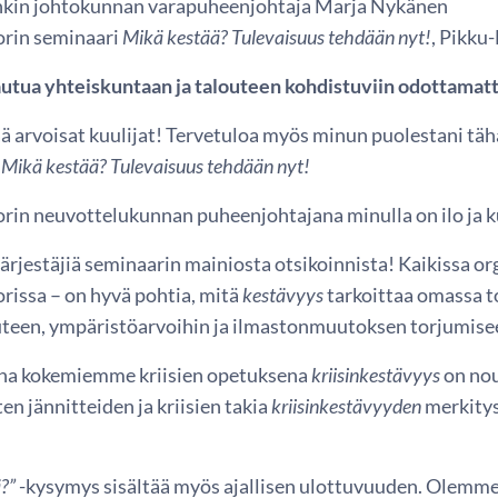
kin johtokunnan varapuheenjohtaja Marja Nykänen
orin seminaari
Mikä kestää? Tulevaisuus tehdään nyt!
, Pikku
utua yhteiskuntaan ja talouteen kohdistuviin odottamat
ä arvoisat kuulijat! Tervetuloa myös minun puolestani täh
n
Mikä kestää? Tulevaisuus tehdään nyt!
orin neuvottelukunnan puheenjohtajana minulla on ilo ja k
ärjestäjiä seminaarin mainiosta otsikoinnista! Kaikissa o
rissa – on hyvä pohtia, mitä
kestävyys
tarkoittaa omassa 
uteen, ympäristöarvoihin ja ilmastonmuutoksen torjumise
na kokemiemme kriisien opetuksena
kriisinkestävyys
on no
ten jännitteiden ja kriisien takia
kriisinkestävyyden
merkitys
.
ä?”
-kysymys sisältää myös ajallisen ulottuvuuden. Olemm