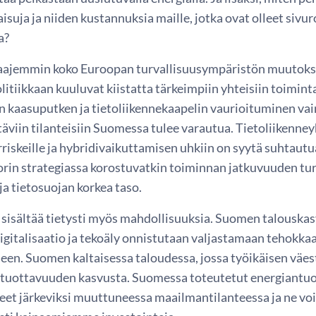
isuja ja niiden kustannuksia maille, jotka ovat olleet siv
sa?
aajemmin koko Euroopan turvallisuusympäristön muutokse
itiikkaan kuuluvat kiistatta tärkeimpiin yhteisiin toimi
n kaasuputken ja tietoliikennekaapelin vaurioituminen vain 
täviin tilanteisiin Suomessa tulee varautua. Tietoliikenne
rriskeille ja hybridivaikuttamisen uhkiin on syytä suhtau
orin strategiassa korostuvatkin toiminnan jatkuvuuden tu
ja tietosuojan korkea taso.
 sisältää tietysti myös mahdollisuuksia. Suomen talouskas
digitalisaatio ja tekoäly onnistutaan valjastamaan tehokk
een. Suomen kaltaisessa taloudessa, jossa työikäisen väe
 tuottavuuden kasvusta. Suomessa toteutetut energiantu
eet järkeviksi muuttuneessa maailmantilanteessa ja ne voi