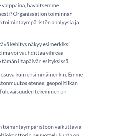
e valppaina, havaitsemme
sesti? Organisaation toiminnan
a toimintaympäristön analyysia ja
tävä kehitys näkyy esimerkiksi
elma voi vauhdittaa vihreää
tämän iltapäivän esityksissä.
tä osuva kuin ensimmäinenkin. Emme
stonmuutos etenee, geopolitiikan
. Tulevaisuuden tekeminen on
en toimintaympäristöön vaikuttavia
altiokonttorin neuvottelukunta on