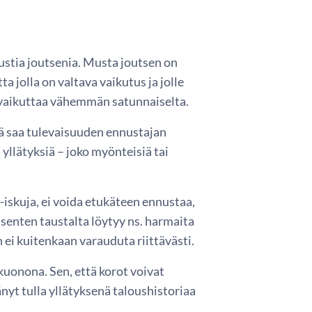
stia joutsenia. Musta joutsen on
jolla on valtava vaikutus ja jolle
a vaikuttaa vähemmän satunnaiselta.
ä saa tulevaisuuden ennustajan
llätyksiä – joko myönteisiä tai
i-iskuja, ei voida etukäteen ennustaa,
senten taustalta löytyy ns. harmaita
n ei kuitenkaan varauduta riittävästi.
uonona. Sen, että korot voivat
tänyt tulla yllätyksenä taloushistoriaa