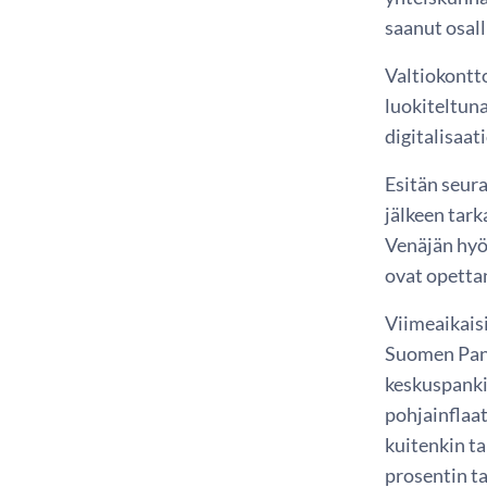
saanut osall
Valtiokontt
luokiteltuna
digitalisaat
Esitän seur
jälkeen tar
Venäjän hyök
ovat opetta
Viimeaikais
Suomen Pank
keskuspankin
pohjainflaa
kuitenkin ta
prosentin t