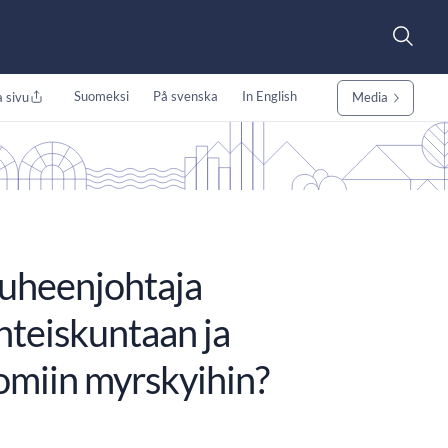
Suomeksi
På svenska
In English
 sivu
Media
uheenjohtaja
hteiskuntaan ja
omiin myrskyihin?