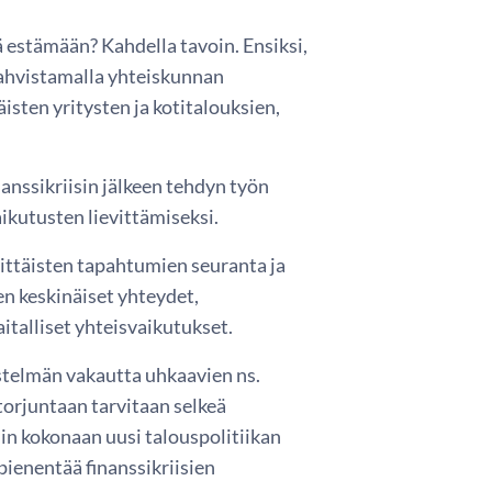
ä estämään? Kahdella tavoin. Ensiksi,
vahvistamalla yhteiskunnan
isten yritysten ja kotitalouksien,
anssikriisin jälkeen tehdyn työn
aikutusten lievittämiseksi.
sittäisten tapahtumien seuranta ja
en keskinäiset yhteydet,
italliset yhteisvaikutukset.
estelmän vakautta uhkaavien ns.
torjuntaan tarvitaan selkeä
tiin kokonaan uusi talouspolitiikan
ienentää finanssikriisien