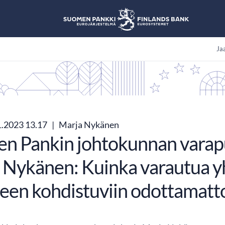
Jaa
1.2023 13.17
|
Marja Nykänen
n Pankin johtokunnan varap
 Nykänen: Kuinka varautua y
teen kohdistuviin odottamatt