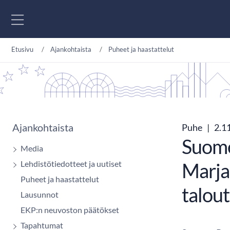
Siirry sisältöön
Etusivu
Ajankohtaista
Puheet ja haastattelut
Ajankohtaista
Puhe
|
2.1
Suome
Media
Lehdistötiedotteet ja uutiset
Marja
Puheet ja haastattelut
talou
Lausunnot
EKP:n neuvoston päätökset
Tapahtumat