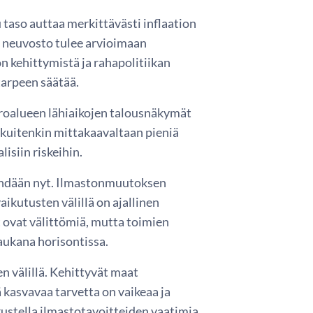
 taso auttaa merkittävästi inflaation
a neuvosto tulee arvioimaan
n kehittymistä ja rahapolitiikan
 tarpeen säätää.
roalueen lähiaikojen talousnäkymät
 kuitenkin mittakaavaltaan pieniä
isiin riskeihin.
tehdään nyt. Ilmastonmuutoksen
aikutusten välillä on ajallinen
ovat välittömiä, mutta toimien
kaukana horisontissa.
n välillä. Kehittyvät maat
 kasvavaa tarvetta on vaikeaa ja
erustella ilmastotavoitteiden vaatimia