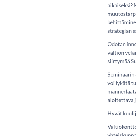
aikaiseksi?
muutostarpe
kehittämine
strategian s
Odotan innol
valtion vel
siirtymää S
Seminaarin 
voi lykätä 
mannerlaata
aloitettava 
Hyvät kuulij
Valtiokontt
yhteiskunna