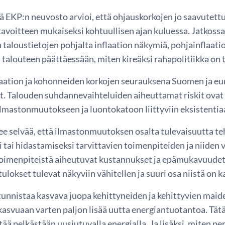
lä EKP:n neuvosto arvioi, että ohjauskorkojen jo saavutettu
tavoitteen mukaiseksi kohtuullisen ajan kuluessa. Jatkoss
taloustietojen pohjalta inflaation näkymiä, pohjainflaatio
 talouteen päättäessään, miten kireäksi rahapolitiikka on
aation ja kohonneiden korkojen seurauksena Suomen ja eu
t. Talouden suhdannevaihteluiden aiheuttamat riskit ovat
lmastonmuutokseen ja luontokatoon liittyviin eksistentiaal
enee selvää, että ilmastonmuutoksen osalta tulevaisuutta 
 tai hidastamiseksi tarvittavien toimenpiteiden ja niiden v
oimenpiteistä aiheutuvat kustannukset ja epämukavuudet 
 tulokset tulevat näkyviin vähitellen ja suuri osa niistä on 
unnistaa kasvava juopa kehittyneiden ja kehittyvien maide
kasvuaan varten paljon lisää uutta energiantuotantoa. Tätä
ttää pelkästään uusiutuvalla energialla. Ja lisäksi, miten p