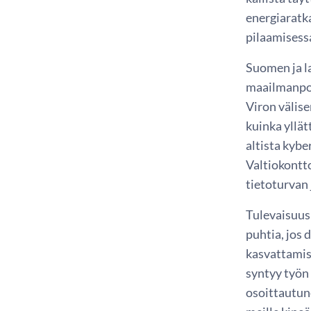
energiaratka
pilaamises
Suomen ja l
maailmanpol
Viron välise
kuinka yllät
altista kybe
Valtiokontt
tietoturvan 
Tulevaisuus
puhtia, jos 
kasvattamis
syntyy työn
osoittautun