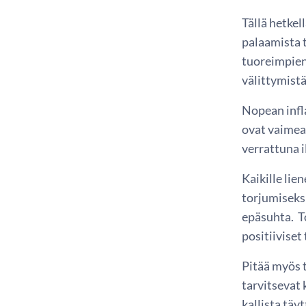
Tällä hetkel
palaamista 
tuoreimpien 
välittymistä
Nopean infl
ovat vaimea
verrattuna i
Kaikille li
torjumiseksi
epäsuhta. T
positiiviset
Pitää myös t
tarvitsevat 
kallista täy