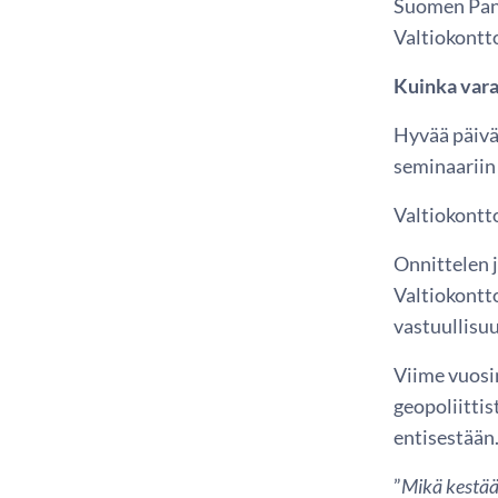
Suomen Pan
Valtiokontt
Kuinka vara
Hyvää päivä
seminaarii
Valtiokontt
Onnittelen j
Valtiokontto
vastuullisu
Viime vuosi
geopoliittis
entisestään
”
Mikä kestä