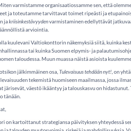
 Miten varmistamme organisaatiossamme sen, että olemm
et ja toteutamme tarvittavat toimet ripeästi ja etupainoi
n ja
kriisinkestävyyden
varmistaminen edellyttävät jatkuva
äännöllistä arviointia.
la kuulevani Valtiokonttorin näkemyksiä siitä, kuinka kes
anhallinnassa tai kuinka Suomen elpymis- ja palautumisohj
uomen taloudessa. Muun muassa näistä asioista kuulemme 
otsikon jälkimmäinen osa,
Tulevaisuus tehdään nyt!
, on yh
tulevaisuuden tekemistä huomiseen maailmassa, jossa ilma
t järisevät, väestö ikääntyy ja talouskasvu on hidastunut
jo tänään.
at,
ori on kartoittanut strategiansa päivityksen yhteydessä s
n ja talouden muutosvoimia, riskejä ja mahdollisuuksia. V