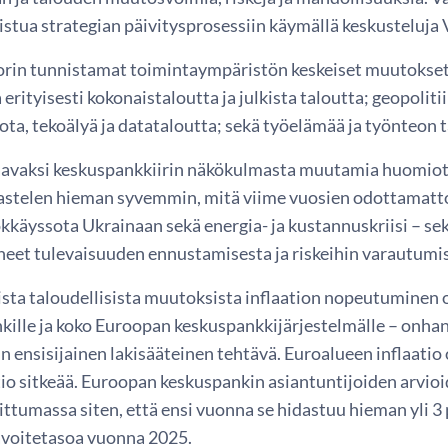
istua strategian päivitysprosessiin käymällä keskusteluja
orin tunnistamat toimintaympäristön keskeiset muutokset j
 erityisesti kokonaistaloutta ja julkista taloutta; geopolit
iota, tekoälyä ja datataloutta; sekä työelämää ja työnteon 
aavaksi keskuspankkiirin näkökulmasta muutamia huomiot
kastelen hieman syvemmin, mitä viime vuosien odottamat
käyssota Ukrainaan sekä energia- ja kustannuskriisi – sekä
neet tulevaisuuden ennustamisesta ja riskeihin varautumi
ista taloudellisista muutoksista inflaation nopeutuminen 
ille ja koko Euroopan keskuspankkijärjestelmälle – onh
 ensisijainen lakisääteinen tehtävä. Euroalueen inflaatio 
tio sitkeää. Euroopan keskuspankin asiantuntijoiden arvio
ittumassa siten, että ensi vuonna se hidastuu hieman yli 3 
avoitetasoa vuonna 2025.