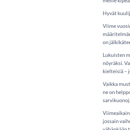
meille kipe
Hyvät kuulij
Viime vuosi
määritelmän
on jälkikät
Lukuisten m
nöyräksi. V
kielteisiä –
Vaikka musti
ne on helppo
sarvikuonoja
Viimeaikain
jossain vaih
vähänkään t