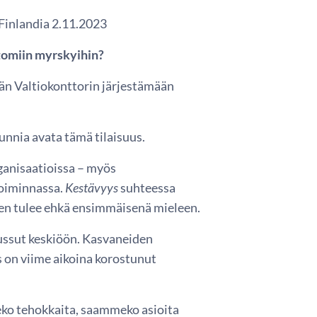
-Finlandia 2.11.2023
tomiin myrskyihin?
än Valtiokonttorin järjestämään
unnia avata tämä tilaisuus.
rganisaatioissa – myös
toiminnassa.
Kestävyys
suhteessa
en tulee ehkä ensimmäisenä mieleen.
ussut keskiöön. Kasvaneiden
 on viime aikoina korostunut
eko tehokkaita, saammeko asioita