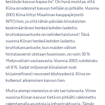
kestävän kasvun kapea tie”. On hyvä muistaa, että
Kiina on edennyt kasvun tiellään jo pitkälle. Vuonna
2001 Kiina liittyi Maailman kauppajärjestö
WTO:hon, ja siitä tähän päivään kiinalaisten
keskimääräinen henkeä kohden laskettu
bruttokansantuote on nelinkertaistunut! Tänä
vuonna Kiinan henkeä kohden laskettu
bruttokansantuote, kun maiden väliset
hintatasoerot otetaan huomioon, on noin 30 %
Yhdysvaltain vastaavasta. Vuonna 2001 suhdeluku
oli 8 %. Sadat miljoonat kiinalaiset ovat
kirjaimellisesti nousseet köyhyydestä. Kiina on
kulkenut aikamoisen kasvun tien.
Mutta aiempi menestys ei ole tae tulevasta. Viime
vuosina Kiinan kasvun tietä on pitkälti rakennettu
rakentamalla asuntoja ja infrastruktuuria. Tämän