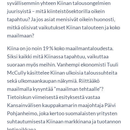
syvällisemmin yhteen Kiinan talousongelmien
juurisyistä – mitä kiinteistösektorilla oikein
tapahtuu? Ja jos asiat menisivät oikein huonosti,
mitkä olisivat vaikutukset Kiinan talouteen ja koko
maailmaan?
Kiina on jo noin 19 % koko maailmantaloudesta.
Siksi kaikki mitä Kiinassa tapahtuu, vaikuttaa
suoraan myös meihin. Vanhempi ekonomisti Tuuli
McCully käsittelee Kiinan ulkoisia taloussuhteita
sekä ulkomaankaupan näkymiä. Riittääkö
maailmalla kysyntää ”maailman tehtaalle”?
Tietoiskun viimeisestä esityksestä vastaa
Kansainvälisen kauppakamarin maajohtaja Päivi
Pohjanheimo, joka kertoo suomalaisten yritysten
suhtautumisesta Kiinaan markkinana ja tuotannon
kotipaikkana.