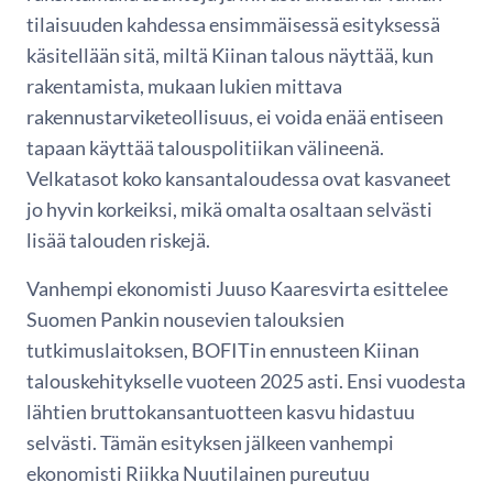
tilaisuuden kahdessa ensimmäisessä esityksessä
käsitellään sitä, miltä Kiinan talous näyttää, kun
rakentamista, mukaan lukien mittava
rakennustarviketeollisuus, ei voida enää entiseen
tapaan käyttää talouspolitiikan välineenä.
Velkatasot koko kansantaloudessa ovat kasvaneet
jo hyvin korkeiksi, mikä omalta osaltaan selvästi
lisää talouden riskejä.
Vanhempi ekonomisti Juuso Kaaresvirta esittelee
Suomen Pankin nousevien talouksien
tutkimuslaitoksen, BOFITin ennusteen Kiinan
talouskehitykselle vuoteen 2025 asti. Ensi vuodesta
lähtien bruttokansantuotteen kasvu hidastuu
selvästi. Tämän esityksen jälkeen vanhempi
ekonomisti Riikka Nuutilainen pureutuu