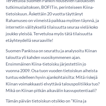
Tervetuloa Suomen Pankin nousevien talouksien
tutkimuslaitoksen, BOFITin, perinteiseen Kiina-
tietoiskuun. Äskettäin 20 vuotta täyttänyt
Rahamuseo on viimeistä paikkaa myöten täynnä, ja
internetin välityksellä tilaisuutta seuraa vielä koko
joukko yleisöä. Tervetuloa myös tätä tilaisuutta
etäyhteydellä seuraaville!
Suomen Pankissa on seurattu ja analysoitu Kiinan
taloutta yli kahden vuosikymmenen ajan.
Ensimmäinen Kiina-tietoisku järjestettiin jo
vuonna 2009. Osa tuon vuoden tietoiskun aiheista
tuntuu edelleen hyvin ajankohtaisilta: Mitä riskejä
Kiinan voimakkaasti elvyttävä talouspolitiikka tuo?
Mikä on Kiinan pitkän aikavälin kasvupotentiaali?
Tämän päivän tietoiskun otsikko on ”Kiina ja