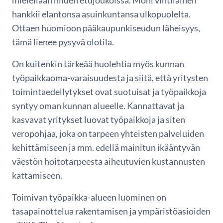
mielellään niiden etujoukoissa. Moni vihtiläinen
hankkii elantonsa asuinkuntansa ulkopuolelta.
Ottaen huomioon pääkaupunkiseudun läheisyys,
tämä lienee pysyvä olotila.
On kuitenkin tärkeää huolehtia myös kunnan
työpaikkaoma-varaisuudesta ja siitä, että yritysten
toimintaedellytykset ovat suotuisat ja työpaikkoja
syntyy oman kunnan alueelle. Kannattavat ja
kasvavat yritykset luovat työpaikkoja ja siten
veropohjaa, joka on tarpeen yhteisten palveluiden
kehittämiseen ja mm. edellä mainitun ikääntyvän
väestön hoitotarpeesta aiheutuvien kustannusten
kattamiseen.
Toimivan työpaikka-alueen luominen on
tasapainottelua rakentamisen ja ympäristöasioiden