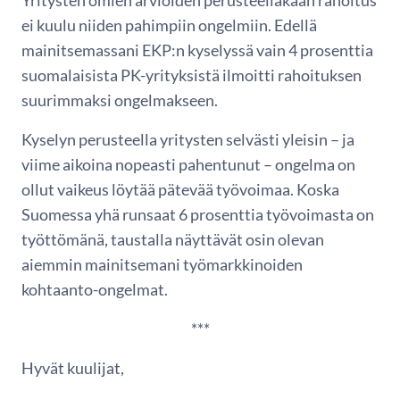
Yritysten omien arvioiden perusteellakaan rahoitus
ei kuulu niiden pahimpiin ongelmiin. Edellä
mainitsemassani EKP:n kyselyssä vain 4 prosenttia
suomalaisista PK-yrityksistä ilmoitti rahoituksen
suurimmaksi ongelmakseen.
Kyselyn perusteella yritysten selvästi yleisin – ja
viime aikoina nopeasti pahentunut – ongelma on
ollut vaikeus löytää pätevää työvoimaa. Koska
Suomessa yhä runsaat 6 prosenttia työvoimasta on
työttömänä, taustalla näyttävät osin olevan
aiemmin mainitsemani työmarkkinoiden
kohtaanto-ongelmat.
***
Hyvät kuulijat,