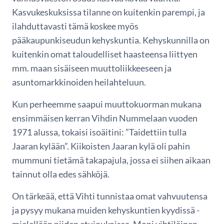
Kasvukeskuksissa tilanne on kuitenkin parempi, ja
ilahduttavasti tämä koskee myös
pääkaupunkiseudun kehyskuntia. Kehyskunnilla on
kuitenkin omat taloudelliset haasteensa liittyen
mm. maan sisäiseen muuttoliikkeeseen ja
asuntomarkkinoiden heilahteluun.
Kun perheemme saapui muuttokuorman mukana
ensimmäisen kerran Vihdin Nummelaan vuoden
1971 alussa, tokaisi isoäitini: ”Taidettiin tulla
Jaaran kylään”. Kiikoisten Jaaran kylä oli pahin
mummuni tietämä takapajula, jossa ei siihen aikaan
tainnut olla edes sähköjä.
On tärkeää, että Vihti tunnistaa omat vahvuutensa
ja pysyy mukana muiden kehyskuntien kyydissä -