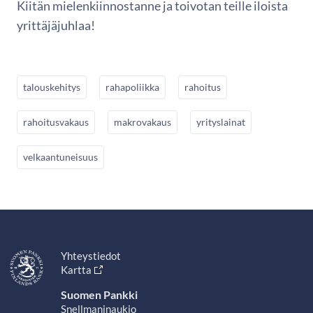
Kiitän mielenkiinnostanne ja toivotan teille iloista
yrittäjäjuhlaa!
talouskehitys
rahapoliikka
rahoitus
rahoitusvakaus
makrovakaus
yrityslainat
velkaantuneisuus
Yhteystiedot
Kartta
Suomen Pankki
Snellmaninaukio