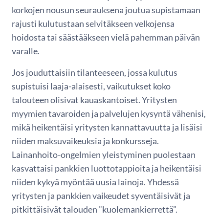
korkojen nousun seurauksena joutua supistamaan
rajusti kulutustaan selvitäkseen velkojensa
hoidosta tai säästääkseen vielä pahemman päivän
varalle.
Jos jouduttaisiin tilanteeseen, jossa kulutus
supistuisi laaja-alaisesti, vaikutukset koko
talouteen olisivat kauaskantoiset. Yritysten
myymien tavaroiden ja palvelujen kysyntä vähenisi,
mikä heikentäisi yritysten kannattavuutta ja lisäisi
niiden maksuvaikeuksia ja konkursseja.
Lainanhoito-ongelmien yleistyminen puolestaan
kasvattaisi pankkien luottotappioita ja heikentäisi
niiden kykyä myöntää uusia lainoja. Yhdessä
yritysten ja pankkien vaikeudet syventäisivät ja
pitkittäisivät talouden ”kuolemankierrettä”.