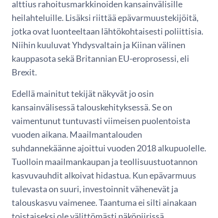
alttius rahoitusmarkkinoiden kansainvälisille
heilahteluille. Lisäksi riittää epävarmuustekijöitä,
jotka ovat luonteeltaan lähtökohtaisesti poliittisia.
Niihin kuuluvat Yhdysvaltain ja Kiinan välinen
kauppasota sekä Britannian EU-eroprosessi, eli
Brexit.
Edellä mainitut tekijät näkyvät jo osin
kansainvälisessä talouskehityksessä. Se on
vaimentunut tuntuvasti viimeisen puolentoista
vuoden aikana. Maailmantalouden
suhdannekäänne ajoittui vuoden 2018 alkupuolelle.
Tuolloin maailmankaupan ja teollisuustuotannon
kasvuvauhdit alkoivat hidastua. Kun epävarmuus
tulevasta on suuri, investoinnit vähenevät ja
talouskasvu vaimenee. Taantuma ei silti ainakaan
toistaiseksi ole välittömästi näköpiirissä