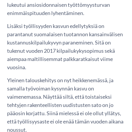
lukeutui ansiosidonnaisen työttömyysturvan
enimmäispituuden lyhentäminen.
Lisäksi työllisyyden kasvun edellytyksiä on
parantanut suomalaisen tuotannon kansainvälisen
kustannuskilpailukyvyn paraneminen. Sitä on
tukenut vuoden 2017 kilpailukykysopimus sekä
aiempaa maltillisemmat palkkaratkaisut viime
vuosina.
Yleinen talouskehitys on nyt heikkenemässä, ja
samalla työvoiman kysynnän kasvu on
vaimenemassa. Näyttää siltä, että toistaiseksi
tehtyjen rakenteellisten uudistusten sato on jo
pääosin korjattu. Siinä mielessä ei ole ollut yllätys,
että työllisyysaste ei ole enää tämän vuoden aikana
noussut.