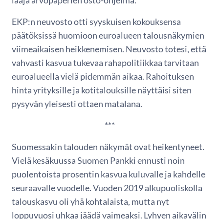
laaja arvopaperien osto-ohjelma.
EKP:n neuvosto otti syyskuisen kokouksensa
päätöksissä huomioon euroalueen talousnäkymien
viimeaikaisen heikkenemisen. Neuvosto totesi, että
vahvasti kasvua tukevaa rahapolitiikkaa tarvitaan
euroalueella vielä pidemmän aikaa. Rahoituksen
hinta yrityksille ja kotitalouksille näyttäisi siten
pysyvän yleisesti ottaen matalana.
***
Suomessakin talouden näkymät ovat heikentyneet.
Vielä kesäkuussa Suomen Pankki ennusti noin
puolentoista prosentin kasvua kuluvalle ja kahdelle
seuraavalle vuodelle. Vuoden 2019 alkupuoliskolla
talouskasvu oli yhä kohtalaista, mutta nyt
loppuvuosi uhkaa jäädä vaimeaksi. Lyhyen aikavälin