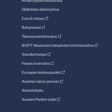
Asiakirjajulkisuuskuvaus
Sähköinen allekirjoitus
Euro & talous
Rahamuseo
Talousosaamiskeskus
BOFIT Nousevien talouksien tutkimuslaitos
Vuosikertomus
Finanssivalvonta
Euroopan keskuspankki
Avoimen datan palvelu
Aineistohaku
Suomen Pankin taide