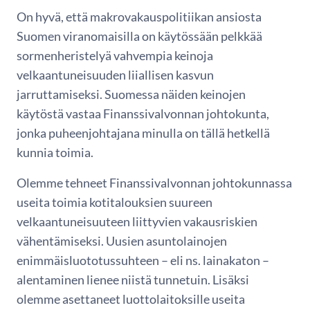
On hyvä, että makrovakauspolitiikan ansiosta
Suomen viranomaisilla on käytössään pelkkää
sormenheristelyä vahvempia keinoja
velkaantuneisuuden liiallisen kasvun
jarruttamiseksi. Suomessa näiden keinojen
käytöstä vastaa Finanssivalvonnan johtokunta,
jonka puheenjohtajana minulla on tällä hetkellä
kunnia toimia.
Olemme tehneet Finanssivalvonnan johtokunnassa
useita toimia kotitalouksien suureen
velkaantuneisuuteen liittyvien vakausriskien
vähentämiseksi. Uusien asuntolainojen
enimmäisluototussuhteen – eli ns. lainakaton –
alentaminen lienee niistä tunnetuin. Lisäksi
olemme asettaneet luottolaitoksille useita