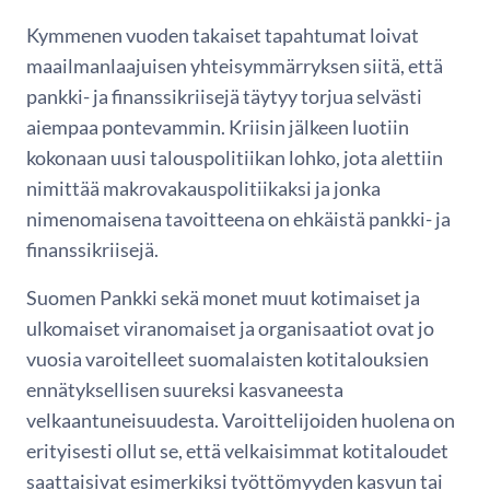
Kymmenen vuoden takaiset tapahtumat loivat
maailmanlaajuisen yhteisymmärryksen siitä, että
pankki- ja finanssikriisejä täytyy torjua selvästi
aiempaa pontevammin. Kriisin jälkeen luotiin
kokonaan uusi talouspolitiikan lohko, jota alettiin
nimittää makrovakauspolitiikaksi ja jonka
nimenomaisena tavoitteena on ehkäistä pankki- ja
finanssikriisejä.
Suomen Pankki sekä monet muut kotimaiset ja
ulkomaiset viranomaiset ja organisaatiot ovat jo
vuosia varoitelleet suomalaisten kotitalouksien
ennätyksellisen suureksi kasvaneesta
velkaantuneisuudesta. Varoittelijoiden huolena on
erityisesti ollut se, että velkaisimmat kotitaloudet
saattaisivat esimerkiksi työttömyyden kasvun tai