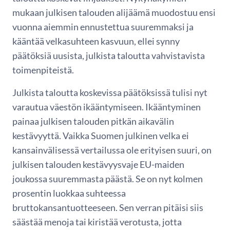
mukaan julkisen talouden alijäämä muodostuu ensi
vuonna aiemmin ennustettua suuremmaksi ja
kääntää velkasuhteen kasvuun, ellei synny
päätöksiä uusista, julkista taloutta vahvistavista
toimenpiteistä.
Julkista taloutta koskevissa päätöksissä tulisi nyt
varautua väestön ikääntymiseen. Ikääntyminen
painaa julkisen talouden pitkän aikavälin
kestävyyttä. Vaikka Suomen julkinen velka ei
kansainvälisessä vertailussa ole erityisen suuri, on
julkisen talouden kestävyysvaje EU-maiden
joukossa suuremmasta päästä. Se on nyt kolmen
prosentin luokkaa suhteessa
bruttokansantuotteeseen. Sen verran pitäisi siis
säästää menoja tai kiristää verotusta, jotta