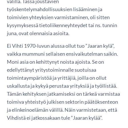
välillä. Tässä joustavien
työskentelymahdollisuuksien lisääminen ja
toimivien yhteyksien varmistaminen, oli sitten
kysymyksessä tietoliikenneyhteydet tai ns. tunnin
juna, ovat olennaisia asioita.
Ei Vihti 1970-luvun alussa ollut tuo ”Jaaran kylä”,
vaikka mummuni sellaisen ensivaikutelman saikin.
Moni asia on kehittynyt noista ajoista. Se on
edellyttänyt yritystoiminnalle suotuisaa
toimintaympäristöä ja yrittäjiä, joilla on ollut
uskallusta ja kykyä perustaa yrityksiä ja työllistää.
Tämän kehityksen jatkamiseksi on tärkeä varmistaa
toimiva yhteistyö julkisen sektorin päätöksenteon
ja elinkeinoelämän välillä. Näin varmistetaan, että
Vihdistä ei jatkossakaan tule ”Jaaran kylää”.