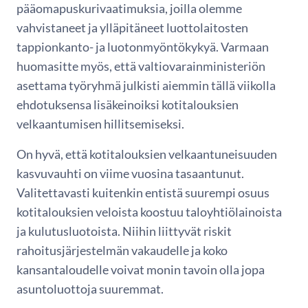
pääomapuskurivaatimuksia, joilla olemme
vahvistaneet ja ylläpitäneet luottolaitosten
tappionkanto- ja luotonmyöntökykyä. Varmaan
huomasitte myös, että valtiovarainministeriön
asettama työryhmä julkisti aiemmin tällä viikolla
ehdotuksensa lisäkeinoiksi kotitalouksien
velkaantumisen hillitsemiseksi.
On hyvä, että kotitalouksien velkaantuneisuuden
kasvuvauhti on viime vuosina tasaantunut.
Valitettavasti kuitenkin entistä suurempi osuus
kotitalouksien veloista koostuu taloyhtiölainoista
ja kulutusluotoista. Niihin liittyvät riskit
rahoitusjärjestelmän vakaudelle ja koko
kansantaloudelle voivat monin tavoin olla jopa
asuntoluottoja suuremmat.