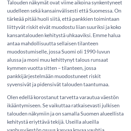
Talouden näkymät ovat viime aikoina synkentyneet
uudelleen sekä kansainvälisesti että Suomessa. On
tärkeää pitää huoli siitä, että pankkien toimintaan
liittyvät riskit eivät muodostu liian suuriksi ja koko
kansantalouden kehitystä uhkaaviksi. Emme halua
antaa mahdollisuutta sellaisen tilanteen
muodostumiselle, jossa Suomi oli 1990-luvun
alussa ja moni muu kehittynyt talous runsaat
kymmen vuotta sitten – tilanteen, jossa
pankkijärjestelmään muodostuneet riskit
syvensivät ja pidensivät talouden taantumaa.
Olen edellä korostanut tarvetta varautua väestön
ikääntymiseen. Se vaikuttaa ratkaisevasti julkisen
talouden näkymiin ja on samalla Suomen alueellista
kehitystä eriyttävä tekijä. Useilla alueilla
vanhusväestön osuus kasvaa kovaa vauhtia.