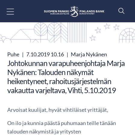
Siirry sisältöön
Puhe
|
7.10.2019 10.16
|
Marja Nykänen
Johtokunnan varapuheenjohtaja Marja
Nykänen: Talouden näkymät
heikentyneet, rahoitusjärjestelmän
vakautta varjeltava, Vihti, 5.10.2019
Arvoisat kuulijat, hyvät vihtiläiset yrittäjät,
On ilo ja kunnia päästä puhumaan teille tänään
talouden näkymistä ja yritysten