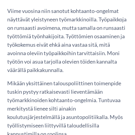
Viime vuosina niin sanotut kohtaanto-ongelmat
näyttävät yleistyneen työmarkkinoilla. Työpaikkoja
on runsaasti avoimena, mutta samalla on runsaasti
työttömiä työnhakijoita. Työttömien osaaminen ja
työkokemus eivät ehkä aina vastaa sitä, mitä
avoinna oleviin työpaikkoihin tarvittaisiin. Moni
työtön voi asua tarjolla olevien töiden kannalta
väärällä paikkakunnalla.
Mikään yksittäinen talouspoliittinen toimenpide
tuskin pystyy ratkaisevasti lieventämään
työmarkkinoiden kohtaanto-ongelmia. Tuntuvaa
merkitystä lienee silti ainakin
koulutusjärjestelmällä ja asuntopolitiikalla. Myös
työllistymiseen liittyvillä taloudellisilla
kannustimilla on roolinsa.