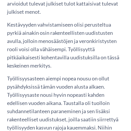
arvioidut tulevat julkiset tulot kattaisivat tulevat
julkiset menot.
Kestävyyden vahvistamiseen olisi perusteltua
pyrkiä ainakin osin rakenteellisten uudistusten
avulla, jolloin menosäästöjen ja veronkiristysten
rooli voisi olla vähäisempi. Työllisyyttä
pitkäaikaisesti kohentavilla uudistuksilla on tässä
keskeinen merkitys.
Työllisyysasteen aiempi nopea nousu on ollut
pysähdyksissä tämän vuoden alusta alkaen.
Työllisyysaste nousi hyvin nopeasti kahden
edellisen vuoden aikana. Taustalla oli tuolloin
suhdannetilanteen paraneminen ja sen lisäksi
rakenteelliset uudistukset, joilla saatiin siirrettyä
työllisyyden kasvun rajoja kauemmaksi. Niihin