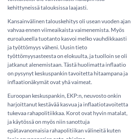
kehittyneissä talouksissa laajasti.
Kansainvälinen talouskehitys oli usean vuoden ajan
vahvaa ennen viimeaikaista vaimenemista. Myös
euroalueella tuotanto kasvoi melko vauhdikkaasti
ja työttömyys väheni. Uusin tieto
työttömyysasteesta on elokuulta, ja tuolloin se oli
jatkanut alenemistaan. Tästä huolimatta inflaatio
on pysynyt keskuspankin tavoitetta hitaampana ja
inflaationäkymät ovat yhä vaimeat.
Euroopan keskuspankin, EKP:n, neuvosto onkin
harjoittanut kestävää kasvua ja inflaatiotavoitetta
tukevaa rahapolitiikkaa. Korot ovat hyvin matalat,
ja käytössä on myös niin sanottuja
epätavanomaisia rahapolitiikan välineitä kuten