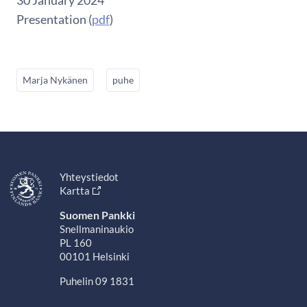
30 January 2024
Presentation (
pdf
)
Marja Nykänen
puhe
Yhteystiedot
Kartta
Suomen Pankki
Snellmaninaukio
PL 160
00101 Helsinki
Puhelin 09 1831