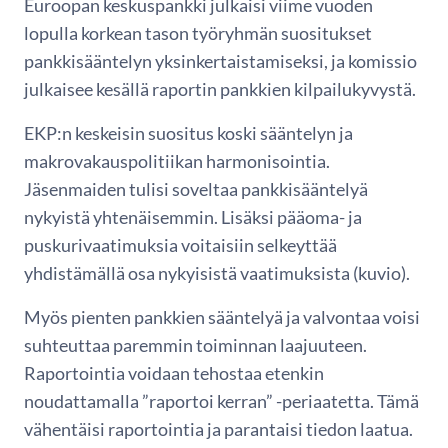
Euroopan keskuspankki julkaisi viime vuoden
lopulla korkean tason työryhmän suositukset
pankkisääntelyn yksinkertaistamiseksi, ja komissio
julkaisee kesällä raportin pankkien kilpailukyvystä.
EKP:n keskeisin suositus koski sääntelyn ja
makrovakauspolitiikan harmonisointia.
Jäsenmaiden tulisi soveltaa pankkisääntelyä
nykyistä yhtenäisemmin. Lisäksi pääoma- ja
puskurivaatimuksia voitaisiin selkeyttää
yhdistämällä osa nykyisistä vaatimuksista (kuvio).
Myös pienten pankkien sääntelyä ja valvontaa voisi
suhteuttaa paremmin toiminnan laajuuteen.
Raportointia voidaan tehostaa etenkin
noudattamalla ”raportoi kerran” -periaatetta. Tämä
vähentäisi raportointia ja parantaisi tiedon laatua.