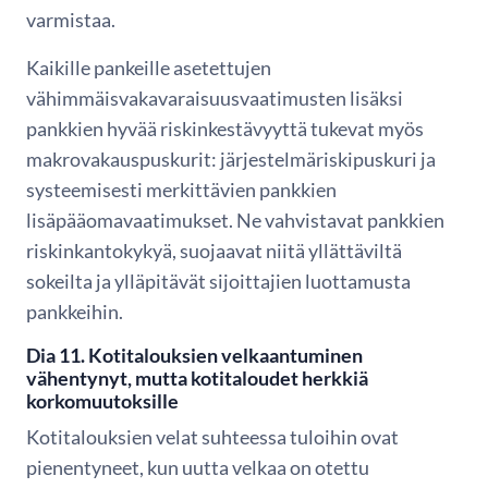
varmistaa.
Kaikille pankeille asetettujen
vähimmäisvakavaraisuusvaatimusten lisäksi
pankkien hyvää riskinkestävyyttä tukevat myös
makrovakauspuskurit: järjestelmäriskipuskuri ja
systeemisesti merkittävien pankkien
lisäpääomavaatimukset. Ne vahvistavat pankkien
riskinkantokykyä, suojaavat niitä yllättäviltä
sokeilta ja ylläpitävät sijoittajien luottamusta
pankkeihin.
Dia 11. Kotitalouksien velkaantuminen
vähentynyt, mutta kotitaloudet herkkiä
korkomuutoksille
Kotitalouksien velat suhteessa tuloihin ovat
pienentyneet, kun uutta velkaa on otettu