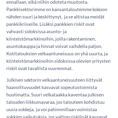
ennallaan, eikä niihin odoteta muutosta.
Pankkisektorimme on kansantaloutemme kokoon
nähden suuri ja keskittynyt, ja se altistaa meidät
pankkikriiseille. Lisäksi pankkien riskit ovat
vahvasti sidoksissa asunto- ja
kiinteistömarkkinoihin, joilla rakentaminen,
asuntokauppa ja hinnat voivat vaihdella paljon.
Kotitalouksien velkaantuneisuus on yhä suurta, ja
kiinteistömarkkinoihin sidoksissa olevien yritysten
riskit ovat tavallista suuremmat.
Julkisen sektorin velkaantuneisuuteen liittyvät
haavoittuvuudet kasvavat sopeutustoimista
huolimatta. Suuri velkataakka kaventaa julkisen
talouden liikkumavaraa, jos talouteen kohdistuu
uusia sokkeja, ja voi pahimmillaan voimistaa
sokkien vaikutuksia, jos valtion riskilisät kasvavat