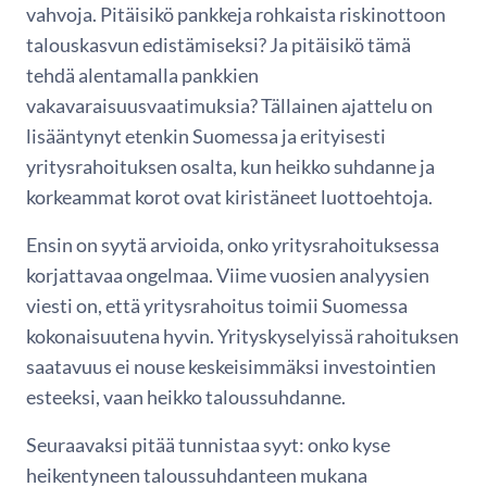
vahvoja. Pitäisikö pankkeja rohkaista riskinottoon
talouskasvun edistämiseksi? Ja pitäisikö tämä
tehdä alentamalla pankkien
vakavaraisuusvaatimuksia? Tällainen ajattelu on
lisääntynyt etenkin Suomessa ja erityisesti
yritysrahoituksen osalta, kun heikko suhdanne ja
korkeammat korot ovat kiristäneet luottoehtoja.
Ensin on syytä arvioida, onko yritysrahoituksessa
korjattavaa ongelmaa. Viime vuosien analyysien
viesti on, että yritysrahoitus toimii Suomessa
kokonaisuutena hyvin. Yrityskyselyissä rahoituksen
saatavuus ei nouse keskeisimmäksi investointien
esteeksi, vaan heikko taloussuhdanne.
Seuraavaksi pitää tunnistaa syyt: onko kyse
heikentyneen taloussuhdanteen mukana