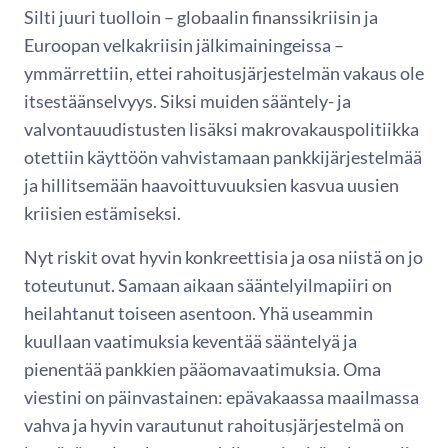
Silti juuri tuolloin – globaalin finanssikriisin ja
Euroopan velkakriisin jälkimainingeissa –
ymmärrettiin, ettei rahoitusjärjestelmän vakaus ole
itsestäänselvyys. Siksi muiden sääntely- ja
valvontauudistusten lisäksi makrovakauspolitiikka
otettiin käyttöön vahvistamaan pankkijärjestelmää
ja hillitsemään haavoittuvuuksien kasvua uusien
kriisien estämiseksi.
Nyt riskit ovat hyvin konkreettisia ja osa niistä on jo
toteutunut. Samaan aikaan sääntelyilmapiiri on
heilahtanut toiseen asentoon. Yhä useammin
kuullaan vaatimuksia keventää sääntelyä ja
pienentää pankkien pääomavaatimuksia. Oma
viestini on päinvastainen: epävakaassa maailmassa
vahva ja hyvin varautunut rahoitusjärjestelmä on