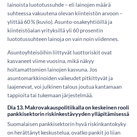
lainoista luototussuhde – eli lainojen määrä
suhteessa vakuutena olevan kiinteistön arvoon –
ylittää 60 % (kuvio). Asunto-osakeyhtiöillä ja
kiinteistöalan yrityksillä yli 60 prosentin
luototussuhteen lainoja on vain noin viidennes.
Asuntoyhteisöihin liittyvät luottoriskit ovat
kasvaneet viime vuosina, mikä näkyy
hoitamattomien lainojen kasvuna. Jos
asuntomarkkinoiden vaikeudet pitkittyvät ja
laajenevat, voi julkinen talous joutua kantamaan
tappioita tai tukemaan järjestelmää.
Dia 13. Makrovakauspolitiikalla on keskeinen rooli
pankkisektorin riskinkestävyyden ylläpitämisessä
Suomalaisen pankkisektorin hyvä riskinkantokyky
on herättänyt keskustelua, ovatko pankit jo liian