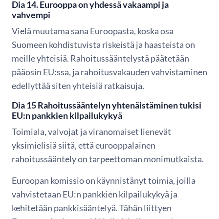
Dia 14. Eurooppa on yhdessä vakaampi ja
vahvempi
Vielä muutama sana Euroopasta, koska osa
Suomeen kohdistuvista riskeistä ja haasteista on
meille yhteisiä. Rahoitussääntelystä päätetään
pääosin EU:ssa, ja rahoitusvakauden vahvistaminen
edellyttää siten yhteisiä ratkaisuja.
Dia 15 Rahoitussääntelyn yhtenäistäminen tukisi
EU:n pankkien kilpailukykyä
Toimiala, valvojat ja viranomaiset lienevät
yksimielisiä siitä, että eurooppalainen
rahoitussääntely on tarpeettoman monimutkaista.
Euroopan komissio on käynnistänyt toimia, joilla
vahvistetaan EU:n pankkien kilpailukykyä ja
kehitetään pankkisääntelyä. Tähän liittyen