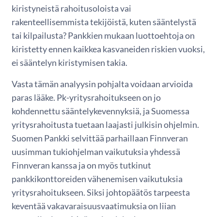
kiristyneistä rahoitusoloista vai
rakenteellisemmista tekijöistä, kuten sääntelystä
tai kilpailusta? Pankkien mukaan luottoehtoja on
kiristetty ennen kaikkea kasvaneiden riskien vuoksi,
ei sääntelyn kiristymisen takia.
Vasta tämän analyysin pohjalta voidaan arvioida
paras lääke. Pk-yritysrahoitukseen on jo
kohdennettu sääntelykevennyksiä, ja Suomessa
yritysrahoitusta tuetaan laajasti julkisin ohjelmin.
Suomen Pankki selvittää parhaillaan Finnveran
uusimman tukiohjelman vaikutuksia yhdessä
Finnveran kanssa ja on myös tutkinut
pankkikonttoreiden vähenemisen vaikutuksia
yritysrahoitukseen. Siksi johtopäätös tarpeesta
keventää vakavaraisuusvaatimuksia on liian