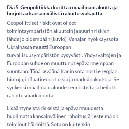
Dia 5. Geopolitiikka kurittaa maailmantaloutta ja
horjuttaa kansainvälistä rahoitusvakautta
Geopoliittiset riskit ovat olleet
toimintaympäristön akuutein ja suurin riskien
lähde jo pidempään (kuvio). Venäjän hyökkäyssota
Ukrainassa muutti Euroopan
turvallisuusympäristön pysyvästi. Yhdysvaltojen ja
Euroopan suhde on muuttunut epävarmempaan
suuntaan. Tänä keväänä Iranin sota nosti energian
hintoja, inflaatio-odotuksia ja markkinakorkoja. Se
synkensi maailmantalouden ennusteita ja heilutti
rahoitusmarkkinoita.
Lisääntyneistä riskeistä ja epävarmuudesta
huolimatta kansainvälinen rahoitusjärjestelmä on
toiminut häiriöittä. Sota on kuitenkin