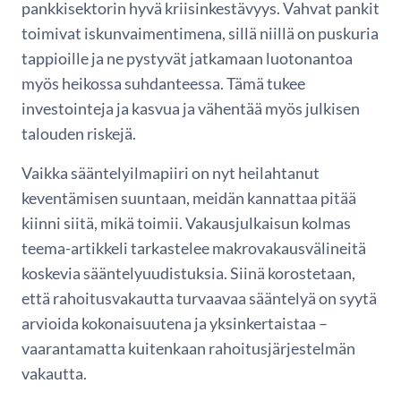
pankkisektorin hyvä kriisinkestävyys. Vahvat pankit
toimivat iskunvaimentimena, sillä niillä on puskuria
tappioille ja ne pystyvät jatkamaan luotonantoa
myös heikossa suhdanteessa. Tämä tukee
investointeja ja kasvua ja vähentää myös julkisen
talouden riskejä.
Vaikka sääntelyilmapiiri on nyt heilahtanut
keventämisen suuntaan, meidän kannattaa pitää
kiinni siitä, mikä toimii. Vakausjulkaisun kolmas
teema-artikkeli tarkastelee makrovakausvälineitä
koskevia sääntelyuudistuksia. Siinä korostetaan,
että rahoitusvakautta turvaavaa sääntelyä on syytä
arvioida kokonaisuutena ja yksinkertaistaa –
vaarantamatta kuitenkaan rahoitusjärjestelmän
vakautta.