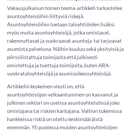
Vakausjulkaisun toinen teema-artikkeli tarkastelee
asuntoyhteisöihin liittyviä riskejä.
Asuntoyhteisöihin luetaan taloyhtiöiden lisäksi
myös muita asuntoyhteisöjä, jotka omistavat,
rakennuttavat ja vuokraavat asuntoja tai tarjoavat
asumista palveluna. Näihin kuuluu sekä yksityisiä ja
pörssilistattuja toimijoita että julkisesti
omistettuja ja tuettuja toimijoita, kuten ARA-
vuokrataloyhteisöjä ja asumisoikeusyhteisöjä.
Artikkelin keskeinen viesti on, että
asuntoyhteisöjen velkaantuminen on kasvanut ja
julkinen sektori on useissa asuntoyhteisöissä joko
omistajana tai riskien kantajana. Valtion tukemissa
hankkeissa riskiä on otettu keskimääräistä
enemmän. Yli puolessa muiden asuntoyhteisöjen