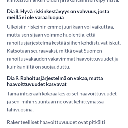
Dia 8. Hyvä riskinkestävyys on vahvuus, josta
meillä ei ole varaa luopua
Ulkoisiin riskeihin emme juurikaan voi vaikuttaa,
mutta sen sijaan voimme huolehtia, että
rahoitusjärjestelmä kestää siihen kohdistuvat iskut.
Katsotaan seuraavaksi, mitkä ovat Suomen
rahoitusvakauden vakavimmat haavoittuvuudet ja
kuinka niiltä on suojauduttu.
Dia 9. Rahoitusjärjestelmä on vakaa, mutta
haavoittuvuudet kasvavat
Tämä infograafi kokoaa keskeiset haavoittuvuudet
ja sen, mihin suuntaan ne ovat kehittymässä
lähivuosina.
Rakenteelliset haavoittuvuudet ovat pitkälti