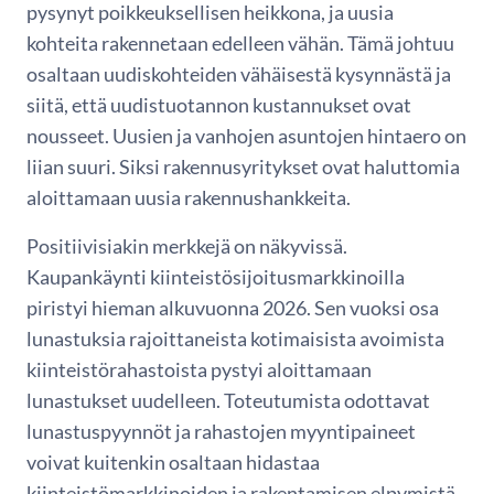
pysynyt poikkeuksellisen heikkona, ja uusia
kohteita rakennetaan edelleen vähän. Tämä johtuu
osaltaan uudiskohteiden vähäisestä kysynnästä ja
siitä, että uudistuotannon kustannukset ovat
nousseet. Uusien ja vanhojen asuntojen hintaero on
liian suuri. Siksi rakennusyritykset ovat haluttomia
aloittamaan uusia rakennushankkeita.
Positiivisiakin merkkejä on näkyvissä.
Kaupankäynti kiinteistösijoitusmarkkinoilla
piristyi hieman alkuvuonna 2026. Sen vuoksi osa
lunastuksia rajoittaneista kotimaisista avoimista
kiinteistörahastoista pystyi aloittamaan
lunastukset uudelleen. Toteutumista odottavat
lunastuspyynnöt ja rahastojen myyntipaineet
voivat kuitenkin osaltaan hidastaa
kiinteistömarkkinoiden ja rakentamisen elpymistä.