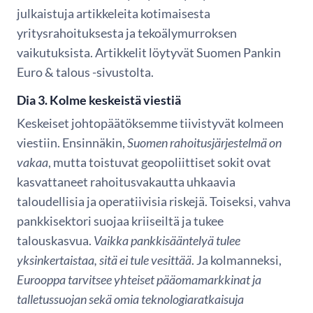
julkaistuja artikkeleita kotimaisesta
yritysrahoituksesta ja tekoälymurroksen
vaikutuksista. Artikkelit löytyvät Suomen Pankin
Euro & talous -sivustolta.
Dia 3. Kolme keskeistä viestiä
Keskeiset johtopäätöksemme tiivistyvät kolmeen
viestiin. Ensinnäkin,
Suomen rahoitusjärjestelmä on
vakaa
, mutta toistuvat geopoliittiset sokit ovat
kasvattaneet rahoitusvakautta uhkaavia
taloudellisia ja operatiivisia riskejä.
Toiseksi, vahva
pankkisektori suojaa kriiseiltä ja tukee
talouskasvua.
Vaikka pankkisääntelyä tulee
yksinkertaistaa, sitä ei tule vesittää
. Ja kolmanneksi,
Eurooppa tarvitsee yhteiset pääomamarkkinat ja
talletussuojan sekä omia teknologiaratkaisuja