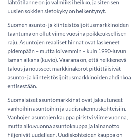
lähtötilanne on jo valmiiksi heikko, ja siten sen
uusien sokkien sietokyky on heikentynyt.
Suomen asunto- ja kiinteistösijoitusmarkkinoiden
taantuma on ollut viime vuosina poikkeuksellisen
raju. Asuntojen reaaliset hinnat ovat laskeneet
pidempään – mutta loivemmin – kuin 1990-luvun
laman aikana (kuvio). Vaarana on, että heikkenevä
talous ja nousseet markkinakorot pitkittäisivät
asunto- ja kiinteistösijoitusmarkkinoiden ahdinkoa
entisestään.
Suomalaiset asuntomarkkinat ovat jakautuneet
vanhoihin asuntoihin ja uudisrakennuskohteisiin.
Vanhojen asuntojen kauppa piristyi viime vuonna,
mutta alkuvuonna asuntokauppa ja lainanotto
hiljenivät uudelleen. Uudiskohteiden kauppa on