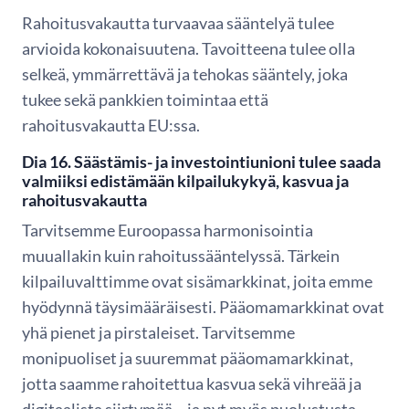
Rahoitusvakautta turvaavaa sääntelyä tulee
arvioida kokonaisuutena. Tavoitteena tulee olla
selkeä, ymmärrettävä ja tehokas sääntely, joka
tukee sekä pankkien toimintaa että
rahoitusvakautta EU:ssa.
Dia 16. Säästämis- ja investointiunioni tulee saada
valmiiksi edistämään kilpailukykyä, kasvua ja
rahoitusvakautta
Tarvitsemme Euroopassa harmonisointia
muuallakin kuin rahoitussääntelyssä. Tärkein
kilpailuvalttimme ovat sisämarkkinat, joita emme
hyödynnä täysimääräisesti. Pääomamarkkinat ovat
yhä pienet ja pirstaleiset. Tarvitsemme
monipuoliset ja suuremmat pääomamarkkinat,
jotta saamme rahoitettua kasvua sekä vihreää ja