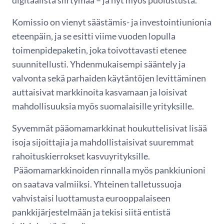
digitaalista siirtymää – ja nyt myös puolustusta.
Komissio on vienyt säästämis- ja investointiunionia
eteenpäin, ja se esitti viime vuoden lopulla
toimenpidepaketin, joka toivottavasti etenee
suunnitellusti. Yhdenmukaisempi sääntely ja
valvonta sekä parhaiden käytäntöjen levittäminen
auttaisivat markkinoita kasvamaan ja loisivat
mahdollisuuksia myös suomalaisille yrityksille.
Syvemmät pääomamarkkinat houkuttelisivat lisää
isoja sijoittajia ja mahdollistaisivat suuremmat
rahoituskierrokset kasvuyrityksille.
Pääomamarkkinoiden rinnalla myös pankkiunioni
on saatava valmiiksi. Yhteinen talletussuoja
vahvistaisi luottamusta eurooppalaiseen
pankkijärjestelmään ja tekisi siitä entistä