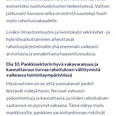
esimerkiksi luottoluokitusten heikentyessä. Valtion
jatkuvasti kasvava velka on entistä suurempi huoli
myös rahoitusvakaudelle.
Lisäksi ilmastonmuutos ja luontokato sekä kyber- ja
hybridivaikuttaminen aiheuttavat
rahoitusjärjestelmälle yhä enemmän vaikeasti
arvioitavia ja ennakoitavia haavoittuvuuksia.
Dia 10. Pankkisektorin hyvä vakavaraisuus ja
kannattavuus turvaa rahoituksen välittymistä
vaikeassa toimintaympäristössä
Hyvä uutinen on se, että suomalaiset pankit
kestävät riskejä hyvin. Ne ovat vahvasti
pääomitettuja ja kannattavia, ja niiden rahoituksen
saatavuus on pysynyt vakaana. Tämä näkyy myös
markkinoilla: pankkien varainhankinnan riskilisät