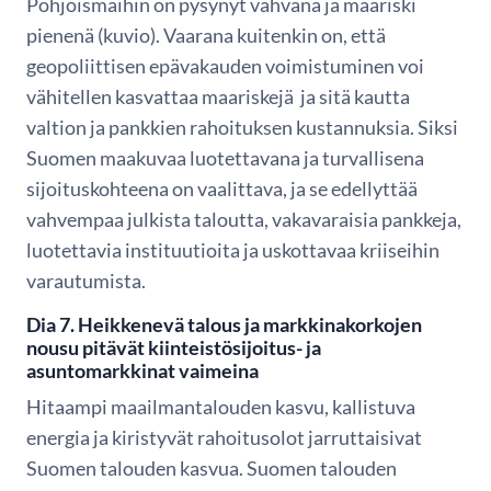
Pohjoismaihin on pysynyt vahvana ja maariski
pienenä (kuvio). Vaarana kuitenkin on, että
geopoliittisen epävakauden voimistuminen voi
vähitellen kasvattaa maariskejä ja sitä kautta
valtion ja pankkien rahoituksen kustannuksia. Siksi
Suomen maakuvaa luotettavana ja turvallisena
sijoituskohteena on vaalittava, ja se edellyttää
vahvempaa julkista taloutta, vakavaraisia pankkeja,
luotettavia instituutioita ja uskottavaa kriiseihin
varautumista.
Dia 7. Heikkenevä talous ja markkinakorkojen
nousu pitävät kiinteistösijoitus- ja
asuntomarkkinat vaimeina
Hitaampi maailmantalouden kasvu, kallistuva
energia ja kiristyvät rahoitusolot jarruttaisivat
Suomen talouden kasvua. Suomen talouden