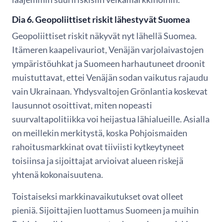
Dia 6. Geopoliittiset riskit lähestyvät Suomea
Geopoliittiset riskit näkyvät nyt lähellä Suomea.
Itämeren kaapelivauriot, Venäjän varjolaivastojen
ympäristöuhkat ja Suomeen harhautuneet droonit
muistuttavat, ettei Venäjän sodan vaikutus rajaudu
vain Ukrainaan. Yhdysvaltojen Grönlantia koskevat
lausunnot osoittivat, miten nopeasti
suurvaltapolitiikka voi heijastua lähialueille. Asialla
on meillekin merkitystä, koska Pohjoismaiden
rahoitusmarkkinat ovat tiiviisti kytkeytyneet
toisiinsa ja sijoittajat arvioivat alueen riskejä
yhtenä kokonaisuutena.
Toistaiseksi markkinavaikutukset ovat olleet
pieniä. Sijoittajien luottamus Suomeen ja muihin