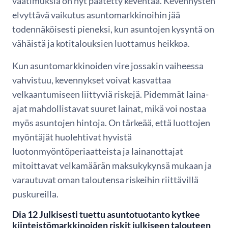
vaatimuksia on nyt päätetty keventää. Kevennysten
elvyttävä vaikutus asuntomarkkinoihin jää
todennäköisesti pieneksi, kun asuntojen kysyntä on
vähäistä ja kotitalouksien luottamus heikkoa.
Kun asuntomarkkinoiden vire jossakin vaiheessa
vahvistuu, kevennykset voivat kasvattaa
velkaantumiseen liittyviä riskejä. Pidemmät laina-
ajat mahdollistavat suuret lainat, mikä voi nostaa
myös asuntojen hintoja. On tärkeää, että luottojen
myöntäjät huolehtivat hyvistä
luotonmyöntöperiaatteista ja lainanottajat
mitoittavat velkamäärän maksukykynsä mukaan ja
varautuvat oman taloutensa riskeihin riittävillä
puskureilla.
Dia 12 Julkisesti tuettu asuntotuotanto kytkee
kiinteistömarkkinoiden riskit julkiseen talouteen