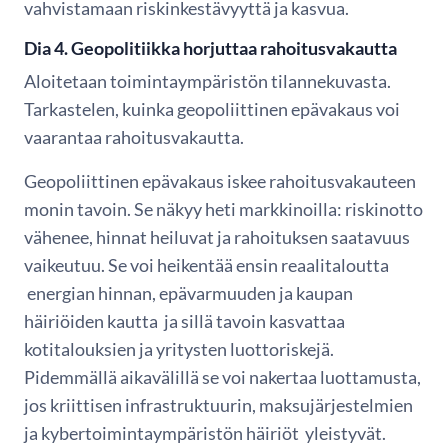
vahvistamaan riskinkestävyyttä ja kasvua.
Dia 4. Geopolitiikka horjuttaa rahoitusvakautta
Aloitetaan toimintaympäristön tilannekuvasta.
Tarkastelen, kuinka geopoliittinen epävakaus voi
vaarantaa rahoitusvakautta.
Geopoliittinen epävakaus iskee rahoitusvakauteen
monin tavoin. Se näkyy heti markkinoilla: riskinotto
vähenee, hinnat heiluvat ja rahoituksen saatavuus
vaikeutuu. Se voi heikentää ensin reaalitaloutta
energian hinnan, epävarmuuden ja kaupan
häiriöiden kautta ja sillä tavoin kasvattaa
kotitalouksien ja yritysten luottoriskejä.
Pidemmällä aikavälillä se voi nakertaa luottamusta,
jos kriittisen infrastruktuurin, maksujärjestelmien
ja kybertoimintaympäristön häiriöt yleistyvät.