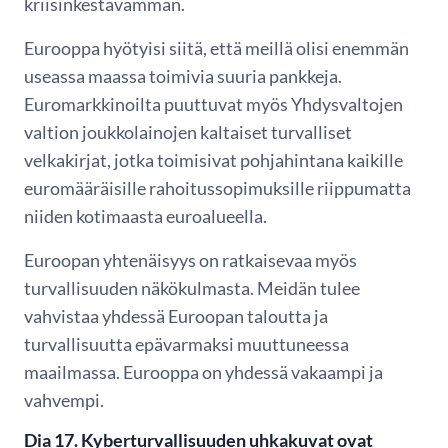
kriisinkestävämmän.
Eurooppa hyötyisi siitä, että meillä olisi enemmän
useassa maassa toimivia suuria pankkeja.
Euromarkkinoilta puuttuvat myös Yhdysvaltojen
valtion joukkolainojen kaltaiset turvalliset
velkakirjat, jotka toimisivat pohjahintana kaikille
euromääräisille rahoitussopimuksille riippumatta
niiden kotimaasta euroalueella.
Euroopan yhtenäisyys on ratkaisevaa myös
turvallisuuden näkökulmasta. Meidän tulee
vahvistaa yhdessä Euroopan taloutta ja
turvallisuutta epävarmaksi muuttuneessa
maailmassa. Eurooppa on yhdessä vakaampi ja
vahvempi.
Dia 17. Kyberturvallisuuden uhkakuvat ovat