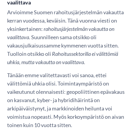
vaalittava
Arvioimme Suomen rahoitusjärjestelmän vakautta
kerran vuodessa, keväisin. Tänä vuonna viesti on
yksinkertainen:
rahoitusjärjestelmän vakautta on
vaalittava.
Suunnilleen sama otsikko oli
vakausjulkaisussamme kymmenen vuotta sitten.
Tuolloin otsikko oli
Rahoitussektorilla ei välittömiä
uhkia, mutta vakautta on vaalittava.
Tänään emme valitettavasti voi sanoa, ettei
välittömiä uhkia olisi. Toimintaympäristö on
vaikeutunut olennaisesti: geopoliittinen epävakaus
on kasvanut, kyber- ja hybridihäirintä on
arkipäiväistynyt, ja markkinoiden heilunta voi
voimistua nopeasti. Myös korkoympäristö on aivan
toinen kuin 10 vuotta sitten.