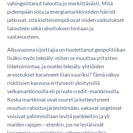
vahingoittanut taloutta jo merkittävästi. Mitä
pidempään sota ja energiamarkkinoiden häiriöt
jatkuvat, sitä kielteisempiä ovat niiden vaikutukset
talouteen sekä rahoituksen hintaan ja
saatavuuteen.
Alkuvuonna sijoittajia on huolettanut geopolitiikan
lisäksi myös tekoäly: miten se muuttaa yritysten
liiketoimintaa, ja ovatko tekoäly-yhtiöiden
arvostukset karanneet liian suuriksi? Tämä näkyy
riskilisien kasvuna erityisesti yksityisillä
velkamarkkinoilla eli private credit -markkinoilla.
Koska markkinat ovat suuret ja kytkeytyneet
muuhun rahoitusjärjestelmään, vakavat ongelmat
voisivat pahimmillaan levitä pankkeihin ja yli
maiden rajojen – etenkin, jos ne leviäisivät
laajemmin suuririskisiin velkamarkkinoihin.