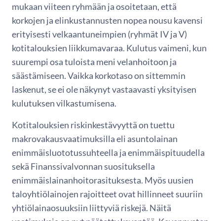
mukaan viiteen ryhmään ja osoitetaan, että
korkojen ja elinkustannusten nopea nousu kavensi
erityisesti velkaantuneimpien (ryhmät IV ja V)
kotitalouksien liikkumavaraa. Kulutus vaimeni, kun
suurempi osa tuloista meni velanhoitoon ja
säästämiseen. Vaikka korkotaso on sittemmin
laskenut, se ei ole näkynyt vastaavasti yksityisen
kulutuksen vilkastumisena.
Kotitalouksien riskinkestävyyttä on tuettu
makrovakausvaatimuksilla eli asuntolainan
enimmäisluototussuhteella ja enimmäispituudella
sekä Finanssivalvonnan suosituksella
enimmäislainanhoitorasituksesta. Myös uusien
taloyhtiölainojen rajoitteet ovat hillinneet suuriin
yhtiölainaosuuksiin liittyviä riskejä. Näitä