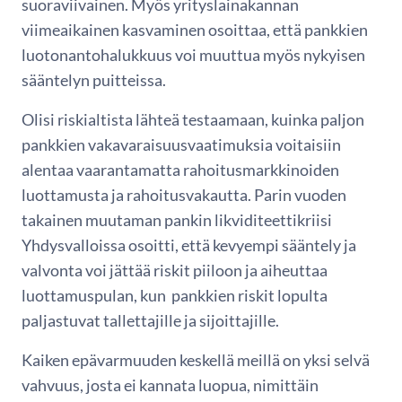
suoraviivainen. Myös yrityslainakannan
viimeaikainen kasvaminen osoittaa, että pankkien
luotonantohalukkuus voi muuttua myös nykyisen
sääntelyn puitteissa.
Olisi riskialtista lähteä testaamaan, kuinka paljon
pankkien vakavaraisuusvaatimuksia voitaisiin
alentaa vaarantamatta rahoitusmarkkinoiden
luottamusta ja rahoitusvakautta. Parin vuoden
takainen muutaman pankin likviditeettikriisi
Yhdysvalloissa osoitti, että kevyempi sääntely ja
valvonta voi jättää riskit piiloon ja aiheuttaa
luottamuspulan, kun pankkien riskit lopulta
paljastuvat tallettajille ja sijoittajille.
Kaiken epävarmuuden keskellä meillä on yksi selvä
vahvuus, josta ei kannata luopua, nimittäin