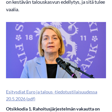
on kestävän talouskasvun edellytys, ja sitä tulee
vaalia.
Esitysdiat Euro ja talous -tiedotustilaisuudessa
20.5.2026 (pdf)
Otsikkodia 1. Rahoitusjärjestelmän vakautta on