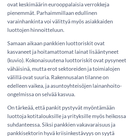
ovat keskimäärin eurooppalaisia verrokkeja
pienemmät. Parhaimmillaan edullinen
varainhankinta voi välittyä myös asiakkaiden
luottojen hinnoitteluun.
Samaan aikaan pankkien luottoriskit ovat
kasvaneet ja hoitamattomat lainat lisääntyneet
(kuvio). Kokonaisuutena luottoriskit ovat pysyneet
vähäisinä, mutta erot sektoreiden ja toimialojen
välillä ovat suuria. Rakennusalan tilanne on
edelleen vaikea, ja asuntoyhteisöjen lainanhoito-
ongelmissa on selvää kasvua.
On tärkeää, että pankit pystyvät myöntämään
luottoja kotitalouksille ja yrityksille myös heikossa
suhdanteessa. Siksi pankkien vakavaraisuus ja
pankkisektorin hyvä kriisinkestävyys on syytä