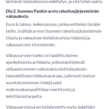
kestävän talouskasvun edellytys, ja sitä tulee vaalia.
Dia 2. Suomen Pankin arvio rahoitusjärjestelmän
vakaudesta
Euro & talous -kokonaisuus, jonka esittelen tänään
teille, sisältää arvion Suomen rahoitusjärjestelmän
tilasta ja vakauteen kohdistuvista riskeistä ja
vakausarvion tiivistelmän.
Vakausarvion tueksi on laadittu kolme
ajankohtaista artikkelia, jotka käsittelevät
velkaantumisen vaikutuksia kotitalouksien
taloudelliseen liikkumavaraan, julkisesti tuetun
asuntotuotannon riskejä sekä
makrovakauspolitiikan merkitystä ja
kehittämistarpeita.
Vakausarviossa on hyödynnetty myös äskettäin