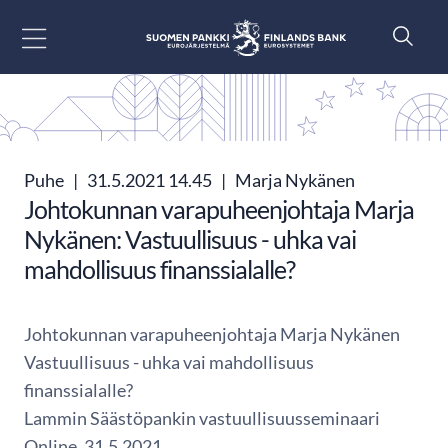
Siirry sisältöön
Puhe
|
31.5.2021 14.45
|
Marja Nykänen
Johtokunnan varapuheenjohtaja Marja
Nykänen: Vastuullisuus - uhka vai
mahdollisuus finanssialalle?
Johtokunnan varapuheenjohtaja Marja Nykänen
Vastuullisuus - uhka vai mahdollisuus
finanssialalle?
Lammin Säästöpankin vastuullisuusseminaari
Online, 31.5.2021