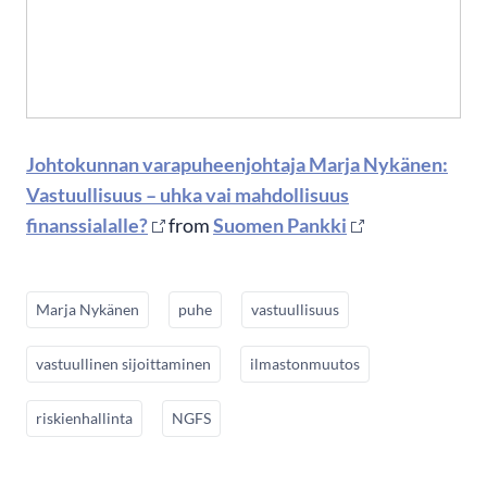
Johtokunnan varapuheenjohtaja Marja Nykänen:
Vastuullisuus – uhka vai mahdollisuus
finanssialalle?
from
Suomen Pankki
Marja Nykänen
puhe
vastuullisuus
vastuullinen sijoittaminen
ilmastonmuutos
riskienhallinta
NGFS