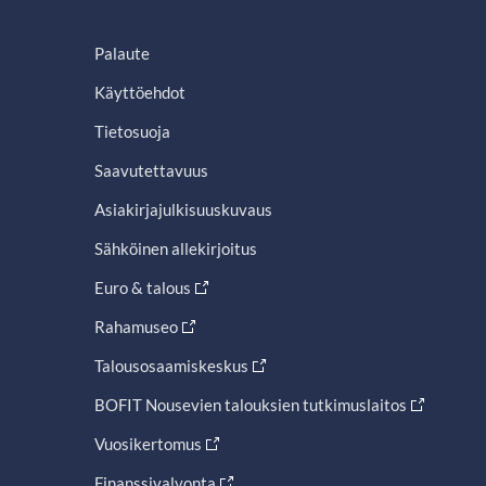
Palaute
Käyttöehdot
Tietosuoja
Saavutettavuus
Asiakirjajulkisuuskuvaus
Sähköinen allekirjoitus
Euro & talous
Rahamuseo
Talousosaamiskeskus
BOFIT Nousevien talouksien tutkimuslaitos
Vuosikertomus
Finanssivalvonta