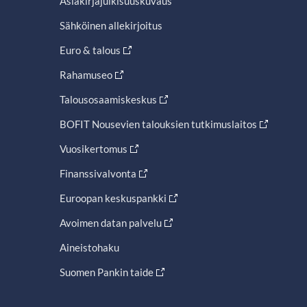
Asiakirjajulkisuuskuvaus
Sähköinen allekirjoitus
Euro & talous
Rahamuseo
Talousosaamiskeskus
BOFIT Nousevien talouksien tutkimuslaitos
Vuosikertomus
Finanssivalvonta
Euroopan keskuspankki
Avoimen datan palvelu
Aineistohaku
Suomen Pankin taide