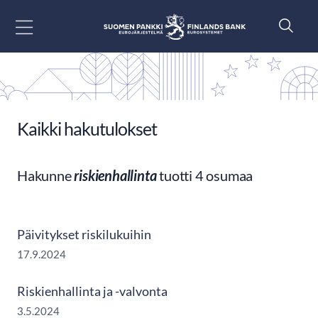
Siirry sisältöön
Kaikki hakutulokset
Hakunne
riskienhallinta
tuotti 4 osumaa
Päivitykset riskilukuihin
17.9.2024
Riskienhallinta ja -valvonta
3.5.2024