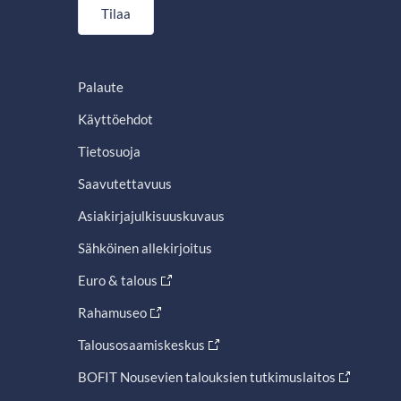
Tilaa
Palaute
Käyttöehdot
Tietosuoja
Saavutettavuus
Asiakirjajulkisuuskuvaus
Sähköinen allekirjoitus
Euro & talous
Rahamuseo
Talousosaamiskeskus
BOFIT Nousevien talouksien tutkimuslaitos