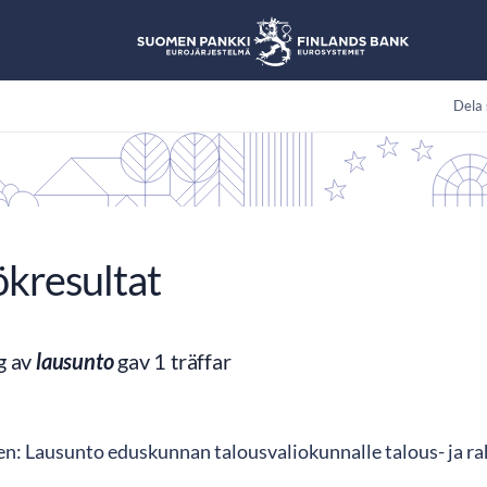
Dela 
ökresultat
g av
lausunto
gav 1 träffar
en: Lausunto eduskunnan talousvaliokunnalle talous- ja rah