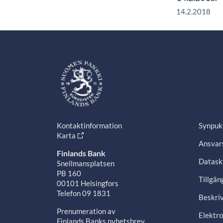
14.2.2018
Kontaktinformation
Synpuk
Karta
Ansvars
Finlands Bank
Datask
Snellmansplatsen
PB 160
Tillgän
00101 Helsingfors
Telefon 09 1831
Beskriv
Prenumeration av
Elektro
Finlands Banks nyhetsbrev