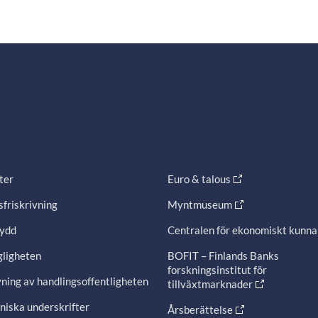
ter
Euro & talous
friskrivning
Myntmuseum
ydd
Centralen för ekonomiskt kunn
gligheten
BOFIT – Finlands Banks
forskningsinstitut för
ning av handlingsoffentligheten
tillväxtmarknader
niska underskrifter
Årsberättelse