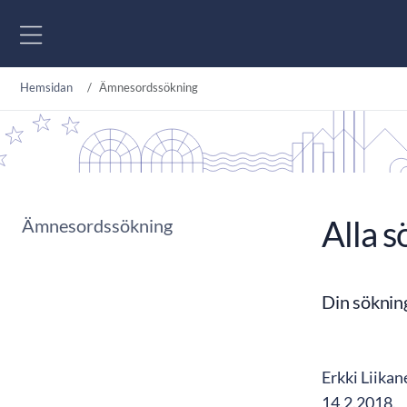
Gå till innehåll
Hemsidan
Ämnesordssökning
Alla s
Ämnesordssökning
Din söknin
Erkki Liikan
14.2.2018.