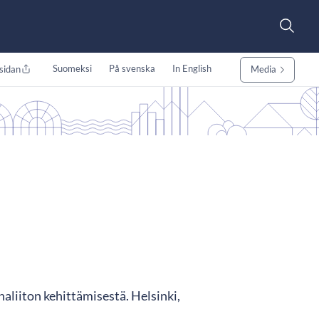
Suomeksi
På svenska
In English
sidan
Media
aliiton kehittämisestä. Helsinki,