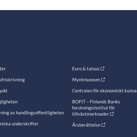
ter
Euro & talous
friskrivning
Myntmuseum
ydd
Centralen för ekonomiskt kunn
gligheten
BOFIT – Finlands Banks
forskningsinstitut för
ning av handlingsoffentligheten
tillväxtmarknader
niska underskrifter
Årsberättelse