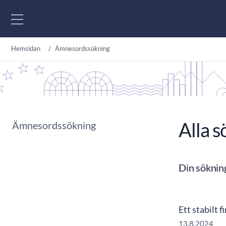
Gå till innehåll
Hemsidan
Ämnesordssökning
Alla s
Ämnesordssökning
Din söknin
Ett stabilt 
13.8.2024