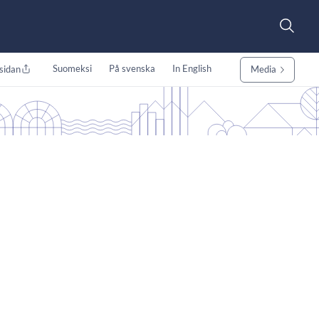
Suomeksi
På svenska
In English
sidan
Media