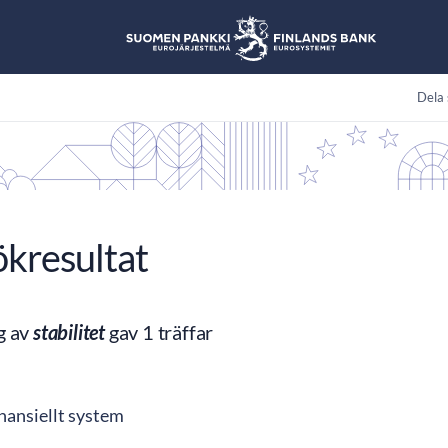
Dela 
ökresultat
g av
stabilitet
gav 1 träffar
finansiellt system