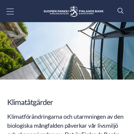
Gå till innehåll
Klimatåtgärder
Klimatförändringarna och utarmningen av den
biologiska mångfalden påverkar vår livsmiljö