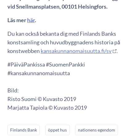
vid Snellmansplatsen, 00101 Helsingfors.
Läs mer
här
.
Du kan också bekanta dig med Finlands Banks
konstsamling och huvudbyggnadens historia på
konstwebben
kansakunnanomaisuutta.fi/sv
.
#PäiväPankissa #SuomenPankki
#kansakunnanomaisuutta
Bild:
Risto Suomi © Kuvasto 2019
Marjatta Tapiola © Kuvasto 2019
Finlands Bank
öppet hus
nationens egendom