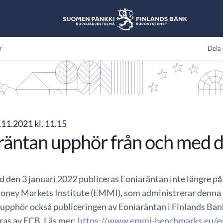
r
Dela 
11.2021 kl. 11.15
räntan upphör från och med d
d den 3 januari 2022 publiceras Eoniaräntan inte längre p
ney Markets Institute (EMMI), som administrerar denna r
pphör också publiceringen av Eoniaräntan i Finlands Banks
ras av ECB. Läs mer:
https://www.emmi-benchmarks.eu/eu