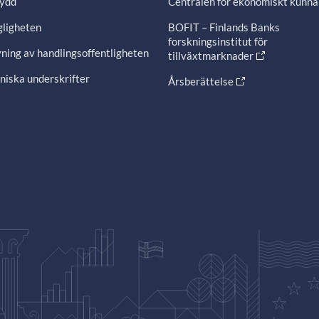
ydd
Centralen för ekonomiskt kunn
gligheten
BOFIT – Finlands Banks
forskningsinstitut för
ning av handlingsoffentligheten
tillväxtmarknader
niska underskrifter
Årsberättelse