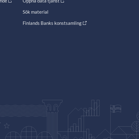
ande
Öppna data tjänst
Sök material
Finlands Banks konstsamling