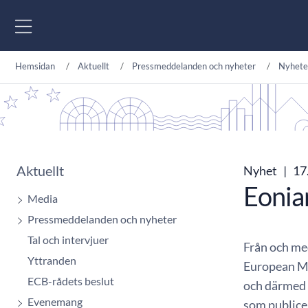
Gå till innehåll
Hemsidan
Aktuellt
Pressmeddelanden och nyheter
Nyhete
Aktuellt
Nyhet
|
17.
Eonia
Media
Pressmeddelanden och nyheter
Tal och intervjuer
Från och me
Yttranden
European Mo
ECB-rådets beslut
och därmed u
Evenemang
som publice