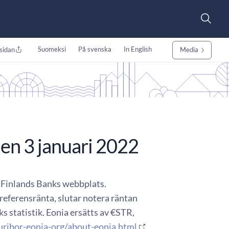
Suomeksi
På svenska
In English
sidan
Media
en 3 januari 2022
å Finlands Banks webbplats.
eferensränta, slutar notera räntan
 statistik. Eonia ersätts av €STR,
ribor-eonia-org/about-eonia.html