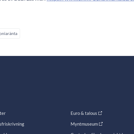
oniaränta
ter
Euro & talous
friskrivning
Myntmuseum