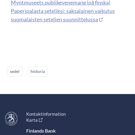
Myntmuseets publikevenemang (på finska)
Paperipalasta seteliksi: saksalainen vaikutus
suomalaisten setelien suunnittelussa
sedel
historia
Kontaktinformation
Karta
Finlands Bank