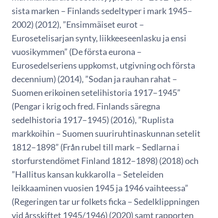
sista marken – Finlands sedeltyper i mark 1945–
2002) (2012), ”Ensimmäiset eurot –
Eurosetelisarjan synty, liikkeeseenlasku ja ensi
vuosikymmen” (De första eurona –
Eurosedelseriens uppkomst, utgivning och första
decennium) (2014), ”Sodan ja rauhan rahat –
Suomen erikoinen setelihistoria 1917–1945”
(Pengar i krig och fred. Finlands säregna
sedelhistoria 1917–1945) (2016), ”Ruplista
markkoihin – Suomen suuriruhtinaskunnan setelit
1812–1898” (Från rubel till mark – Sedlarna i
storfurstendömet Finland 1812–1898) (2018) och
”Hallitus kansan kukkarolla – Seteleiden
leikkaaminen vuosien 1945 ja 1946 vaihteessa”
(Regeringen tar ur folkets ficka – Sedelklippningen
vid årsskiftet 1945/1946) (2020) samt rapporten