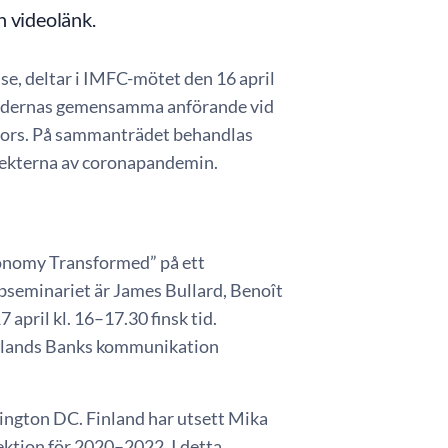
 videolänk.
se, deltar i IMFC-mötet den 16 april
ländernas gemensamma anförande vid
gfors. På sammanträdet behandlas
fekterna av coronapandemin.
conomy Transformed” på ett
seminariet är James Bullard, Benoît
april kl. 16–17.30 finsk tid.
Finlands Banks kommunikation
hington DC. Finland har utsett Mika
rektion för 2020–2022. I detta