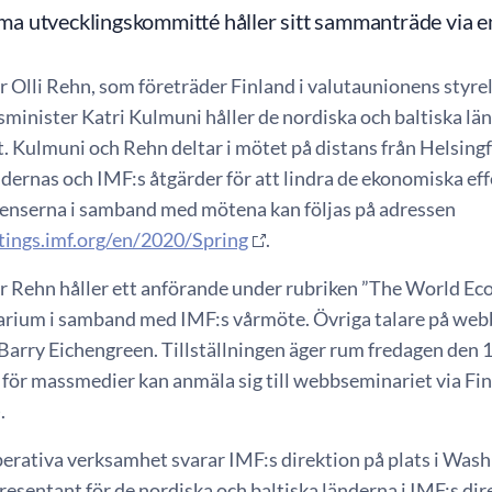
 utvecklingskommitté håller sitt sammanträde via en
 Olli Rehn, som företräder Finland i valutaunionens styrel
sminister Katri Kulmuni håller de nordiska och baltiska 
 Kulmuni och Rehn deltar i mötet på distans från Helsin
ernas och IMF:s åtgärder för att lindra de ekonomiska ef
enserna i samband med mötena kan följas på adressen
tings.imf.org/en/2020/Spring
.
r Rehn håller ett anförande under rubriken ”The World E
ium i samband med IMF:s vårmöte. Övriga talare på webb
arry Eichengreen. Tillställningen äger rum fredagen den 17 
 för massmedier kan anmäla sig till webbseminariet via 
).
perativa verksamhet svarar IMF:s direktion på plats i Was
presentant för de nordiska och baltiska länderna i IMF:s di