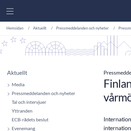
Gå till innehåll
Hemsidan
Aktuellt
Pressmeddelanden och nyheter
Pressm
Aktuellt
Pressmedd
Finlan
Media
Pressmeddelanden och nyheter
vårm
Tal och intervjuer
Yttranden
Internation
ECB-rådets beslut
internatio
Evenemang