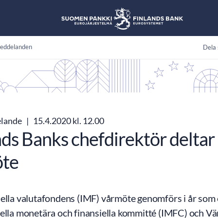
eddelanden
Dela 
elande
|
15.4.2020 kl. 12.00
ds Banks chefdirektör deltar i
öte
ella valutafondens (IMF) vårmöte genomförs i år som e
nella monetära och finansiella kommitté (IMFC) och V