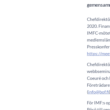
gemensamma
Chefdirektör
2020. Finan
IMFC-mötet.
medlemsländ
Presskonfer
https://mee
Chefdirektö
webbseminar
Coeuré och B
Företrädare
(
info@bof.fi
För IMF:s o
Pösö till re