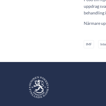
uppdrag sva
behandling i
Närmare upp
IMF
Int