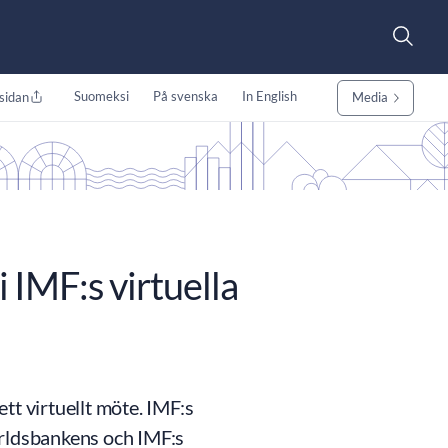
Suomeksi
På svenska
In English
sidan
Media
 IMF:s virtuella
tt virtuellt möte. IMF:s
ärldsbankens och IMF:s