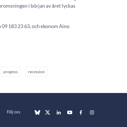
bromsningen i början av året lyckas
 09 183 23 63, och ekonom Aino
prognos
recession
Följ oss