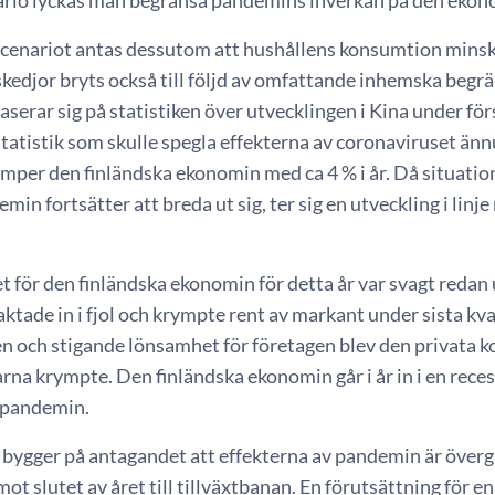
nario lyckas man begränsa pandemins inverkan på den ekono
 scenariot antas dessutom att hushållens konsumtion minsk
kedjor bryts också till följd av omfattande inhemska begr
aserar sig på statistiken över utvecklingen i Kina under fö
atistik som skulle spegla effekterna av coronaviruset ännu i
ymper den finländska ekonomin med ca 4 % i år. Då situati
in fortsätter att breda ut sig, ter sig en utveckling i linje
.
 för den finländska ekonomin för detta år var svagt redan 
aktade in i fjol och krympte rent av markant under sista kv
en och stigande lönsamhet för företagen blev den privata
rna krympte. Den finländska ekonomin går i år in i en rece
spandemin.
 bygger på antagandet att effekterna av pandemin är över
ot slutet av året till tillväxtbanan. En förutsättning för 