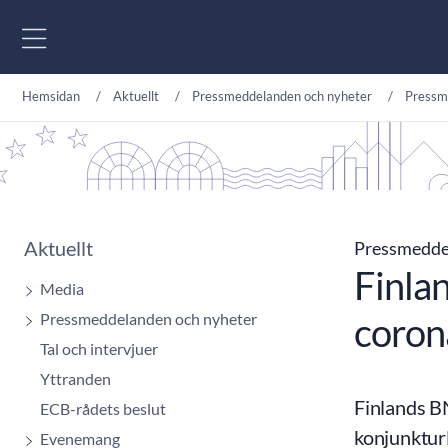
Gå till innehåll
Hemsidan
Aktuellt
Pressmeddelanden och nyheter
Pressm
Aktuellt
Pressmedd
Finlan
Media
Pressmeddelanden och nyheter
coro
Tal och intervjuer
Yttranden
Finlands B
ECB-rådets beslut
konjunkturl
Evenemang