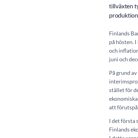
tillväxten 
produktions
Finlands Ba
på hösten. 
och inflati
juni och de
På grund av 
interimspro
stället för
ekonomiska u
att förutspå
I det första
Finlands eko