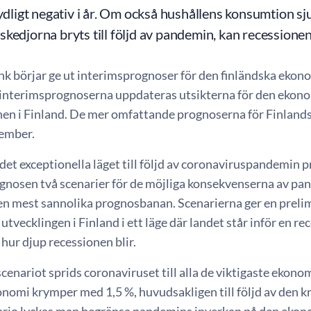
tydligt negativ i år. Om också hushållens konsumtion 
kedjorna bryts till följd av pandemin, kan recessionen
nk börjar ge ut interimsprognoser för den finländska ekono
I interimsprognoserna uppdateras utsikterna för den ekono
onen i Finland. De mer omfattande prognoserna för Finland
cember.
det exceptionella läget till följd av coronaviruspandemin 
gnosen två scenarier för de möjliga konsekvenserna av pan
 den mest sannolika prognosbanan. Scenarierna ger en preli
tvecklingen i Finland i ett läge där landet står inför en re
 hur djup recessionen blir.
 scenariot sprids coronaviruset till alla de viktigaste ekon
nomi krymper med 1,5 %, huvudsakligen till följd av den k