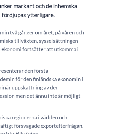
sjunker markant och de inhemska
 fördjupas ytterligare.
min två gånger om året, på våren och
miska tillväxten, sysselsättningen
s ekonomi fortsätter att utkomma i
presenterar den första
demin för den finländska ekonomin i
minär uppskattning av den
cession men det ännu inte är möjligt
omiska regionerna i världen och
raftigt försvagade exportefterfrågan.