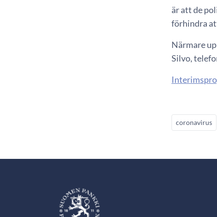
är att de po
förhindra at
Närmare upp
Silvo, telef
Interimspro
coronavirus