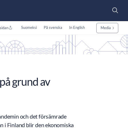
Suomeksi
På svenska
In English
sidan
Media
 på grund av
spandemin och det försämrade
an i Finland blir den ekonomiska