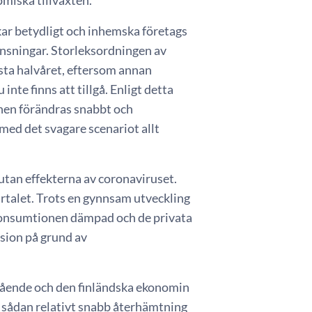
miska tillväxten.
ar betydligt och inhemska företags
änsningar. Storleksordningen av
rsta halvåret, eftersom annan
nte finns att tillgå. Enligt detta
onen förändras snabbt och
 med det svagare scenariot allt
utan effekterna av coronaviruset.
artalet. Trots en gynnsam utveckling
 konsumtionen dämpad och de privata
ssion på grund av
gående och den finländska ekonomin
en sådan relativt snabb återhämtning