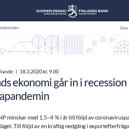
eddelanden
Dela 
elande
|
18.3.2020 kl. 9.00
ds ekonomi går in i recession
napandemin
NP minskar med 1,5–4 % i år till följd av coronaviru
äget. Till följd av en kraftig nedgång i exportefterfråg