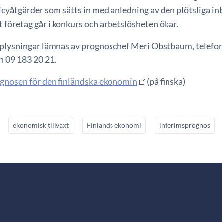
licyåtgärder som sätts in med anledning av den plötsliga in
t företag går i konkurs och arbetslösheten ökar.
lysningar lämnas av prognoschef Meri Obstbaum, telefon
on 09 183 20 21.
gnosen för den finländska ekonomin
(på finska)
ekonomisk tillväxt
Finlands ekonomi
interimsprognos