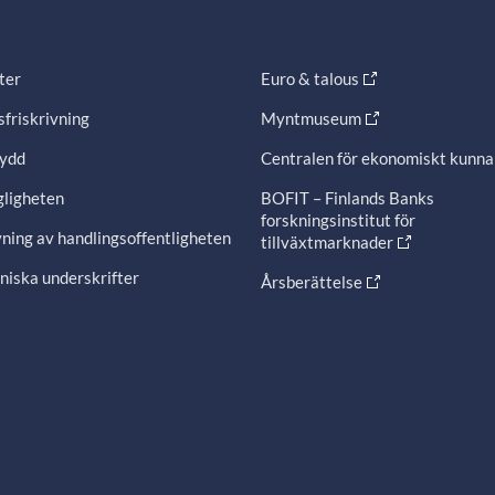
ter
Euro & talous
friskrivning
Myntmuseum
ydd
Centralen för ekonomiskt kunn
gligheten
BOFIT – Finlands Banks
forskningsinstitut för
ning av handlingsoffentligheten
tillväxtmarknader
niska underskrifter
Årsberättelse