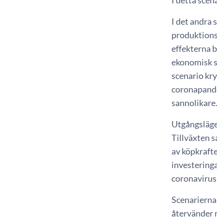
I detta sce
I det andra
produktions
effekterna b
ekonomisk st
scenario kr
coronapandem
sannolikare
Utgångsläget
Tillväxten s
av köpkraft
investeringa
coronaviru
Scenarierna
återvänder m