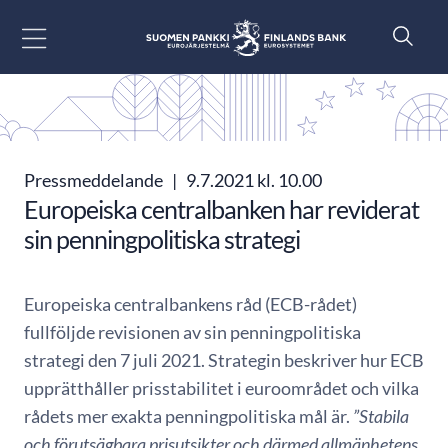
Gå till innehåll
Pressmeddelande
|
9.7.2021 kl. 10.00
Europeiska centralbanken har reviderat
sin penningpolitiska strategi
Europeiska centralbankens råd (ECB-rådet)
fullföljde revisionen av sin penningpolitiska
strategi den 7 juli 2021. Strategin beskriver hur ECB
upprätthåller prisstabilitet i euroområdet och vilka
rådets mer exakta penningpolitiska mål är.
”Stabila
och förutsägbara prisutsikter och därmed allmänhetens