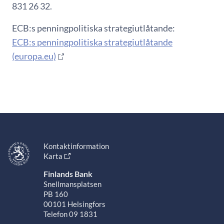
831 26 32.
ECB:s penningpolitiska strategiutlåtande:
ECB:s penningpolitiska strategiutlåtande
(europa.eu)
Kontaktinformation
Karta
Finlands Bank
Snellmansplatsen
PB 160
00101 Helsingfors
Telefon 09 1831