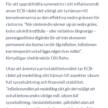
För att upprätthålla symmetrin i sitt inflationsmål
anser ECB-rådet det viktigt att ta hänsyn till
konsekvenserna av den effektiva nedre gränsen för
räntorna.
”När räntenivån närmar sig sin nedre gräns,
krävs särskilt kraftfulla
–
eller vid behov långvariga
–
penningpolitiska åtgärder för att inte ekonomin
permanent ska fastna i en för låg inflation. Inflationen
kan temporärt också ligga något över målet”
,
förtydligar chefdirektör Olli Rehn.
Utan att äventyra prisstabilitetsmålet tar ECB-
rådet på medellång sikt hänsyn till aspekter såsom
full sysselsättning och finansiell stabilitet.
”
Inflationsmålet på medellång sikt gör det möjligt att
också betona andra viktiga mål, såsom full
sysselsättning, i beslutsfattandet, självfallet utan att