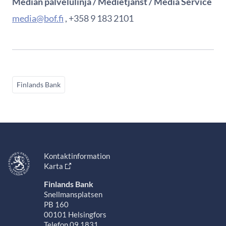
Median palvelulinja / Medietjänst / Media Service
media@bof.fi
, +358 9 183 2101
Finlands Bank
Kontaktinformation
Karta
Finlands Bank
Snellmansplatsen
PB 160
00101 Helsingfors
Telefon 09 1831