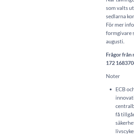
som valts ut
sedlarna kom
För mer inf
formgivare s
augusti.
Frågor från 
172 168370
Noter
ECB och 
innovati
centralb
få tillg
säkerhe
livscyke