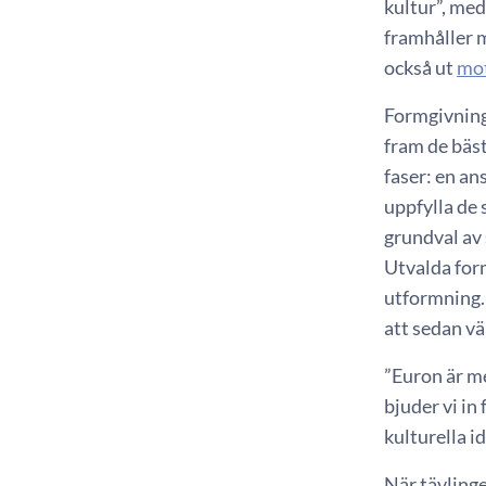
kultur”, me
framhåller 
också ut
mo
Formgivnings
fram de bäst
faser: en a
uppfylla de
grundval av 
Utvalda form
utformning.
att sedan vä
”Euron är m
bjuder vi in
kulturella i
När tävling