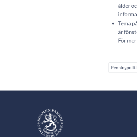
ålder o
informa
Tema på
är fönst
För mer
Penningpoliti