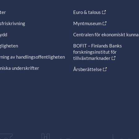
ter
Euro & talous
friskrivning
Myntmuseum
ydd
Centralen för ekonomiskt kunn
gligheten
BOFIT – Finlands Banks
forskningsinstitut för
ning av handlingsoffentligheten
tillväxtmarknader
niska underskrifter
Årsberättelse