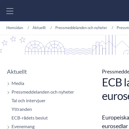
Gå till innehåll
Hemsidan
Aktuellt
Pressmeddelanden och nyheter
Pressm
Aktuellt
Pressmedd
ECB l
Media
Pressmeddelanden och nyheter
euros
Tal och intervjuer
Yttranden
Europeiska
ECB-rådets beslut
eurosedlar 
Evenemang