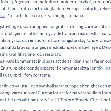
d fokus på gemensamma kulturområden och viktiga europée
motståndskraften och mångfalden i Europas naturliga ekosy
tiv
för att illustrera de två möjliga temana.
tävlingen, som är öppen för grafiska formgivare bosatta i E
a förslagen till utformning av de framtida eurosedlarna. T
nsökningsfas och en fas för utformningsförslag. Under ans
 särskilda krav som anges i meddelandet om tävlingen. D
sina kvalifikationer och resultat.
givare kommer att inbjudas att delta i den andra fasen och 
 En grupp oberoende experter kommer att sitta i en
tävling
lja ut upp till fem per tema.
er än en valuta – den symboliserar europeisk enighet och 
 formgivare runtom i Europa för att forma våra sedlars fr
dentitet och vårt naturarv”, sa ECB:s ordförande Christine 
en har avslutats kommer allmänheten att uppmanas att lä