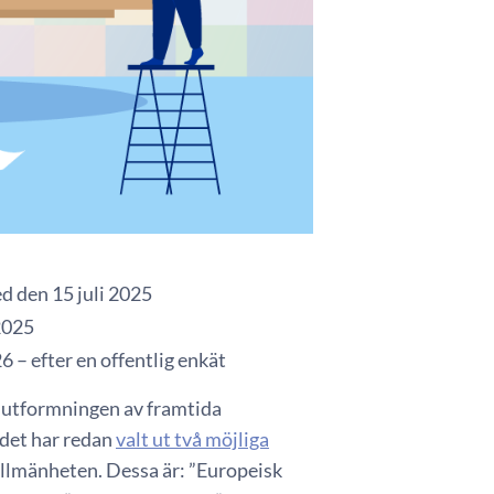
d den 15 juli 2025
2025
6 – efter en offentlig enkät
m utformningen av framtida
ådet har redan
valt ut två möjliga
allmänheten. Dessa är: ”Europeisk