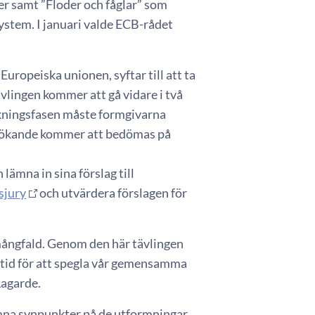
r samt ”Floder och fåglar” som
stem. I januari valde ECB-rådet
uropeiska unionen, syftar till att ta
ävlingen kommer att gå vidare i två
ökningsfasen måste formgivarna
e sökande kommer att bedömas på
lämna in sina förslag till
sjury
och utvärdera förslagen för
mångfald. Genom den här tävlingen
amtid för att spegla vår gemensamma
Lagarde.
mna synpunkter på de utformningar