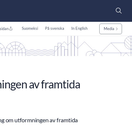
Suomeksi
På svenska
In English
sidan
Media
ningen av framtida
ing om utformningen av framtida