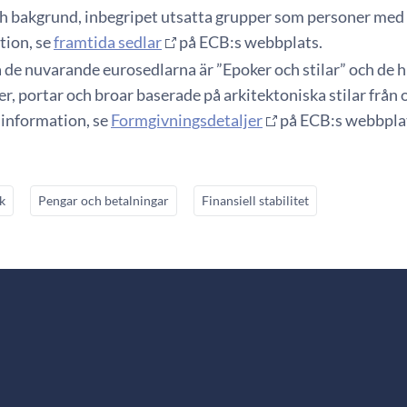
ch bakgrund, inbegripet utsatta grupper som personer med
tion, se
framtida sedlar
på ECB:s webbplats.
 de nuvarande eurosedlarna är ”Epoker och stilar” och de 
er, portar och broar baserade på arkitektoniska stilar från o
 information, se
Formgivningsdetaljer
på ECB:s webbpla
k
Pengar och betalningar
Finansiell stabilitet