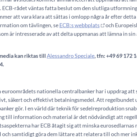
. ECB-rådet väntas fatta beslut om den slutliga utformning
mer att vara klara att sättas i omlopp några år efter dett
ormation om tävlingen, se
ECB:s webbplats
och Europeisk
om är intresserade av att delta uppmanas att lämna in sin
media kan riktas till
Alessandro Speciale
, tfn: +49 69 172 
4.
euroområdets nationella centralbanker har i uppdrag att se 
vt, säkert och effektivt betalningsmedel. Att regelbundet u
anker gör. I en värld där teknik för sedelreproduktion snab
ång till information och material är det nödvändigt att rege
tsaspekterna har ECB åtagit sig att minska eurosedlarnas 
l och samtidigt göra dem lättare att relatera till och mer 