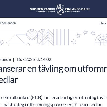
eddelanden
Dela 
elande
|
15.7.2025 kl. 14.02
anserar en tävling om utform
edlar
 centralbanken (ECB) lanserade idag en offentlig tävl
– nästa steg i utformningsprocessen för eurosedlar.