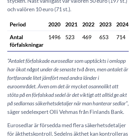
stycken. Näst vanligast var valören 50 euro (197 st.)
och valören 10 euro (71 st.).
Period
2020
2021
2022
2023
2024
Antal
1496
523
469
653
714
förfalskningar
”Antalet förfalskade eurosedlar som upptäckts i omlopp
har ökat något under de senaste två åren, men antalet är
fortfarande litet jämfört med andra länder i
euroområdet. Även om det är mycket osannolikt att
stöta på en förfalskad sedel är det viktigt att alltid ge akt
på sedlarnas säkerhetsdetaljer när man hanterar sedlar”
,
säger sedelexpert Olli Vehmas från Finlands Bank.
Eurosedlar är försedda med flera säkerhetsdetaljer
för äkthetskontroll. Sedelns äkthet kan kontrolleras