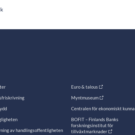
ik
ter
Euro & talous
friskrivning
Myntmuseum
ydd
Centralen för ekonomiskt kunn
gligheten
BOFIT – Finlands Banks
forskningsinstitut för
ning av handlingsoffentligheten
tillväxtmarknader