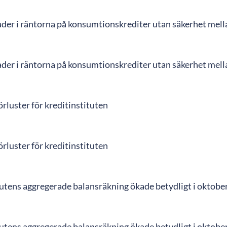
ader i räntorna på konsumtionskrediter utan säkerhet mella
ader i räntorna på konsumtionskrediter utan säkerhet mella
rluster för kreditinstituten
rluster för kreditinstituten
tutens aggregerade balansräkning ökade betydligt i oktobe
tutens aggregerade balansräkning ökade betydligt i oktobe