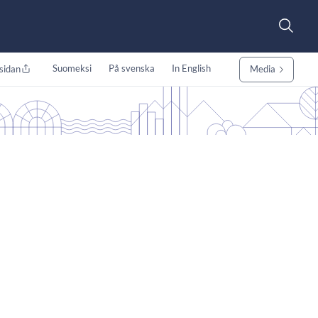
Suomeksi
På svenska
In English
sidan
Media