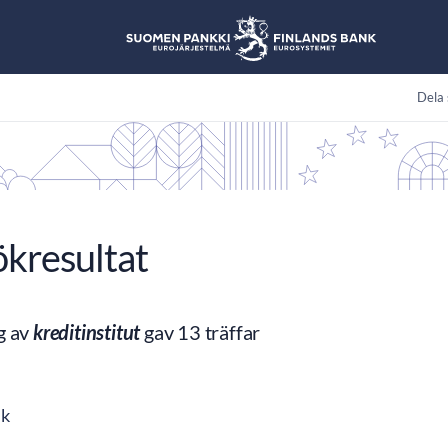
Dela 
ökresultat
g av
kreditinstitut
gav 13 träffar
ik