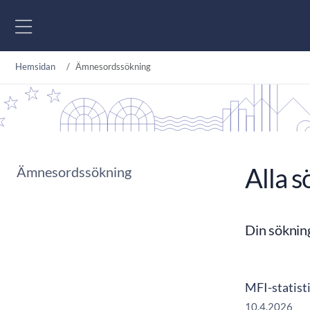
Gå till innehåll
Hemsidan
Ämnesordssökning
Alla s
Ämnesordssökning
Din söknin
MFI-statist
10.4.2026