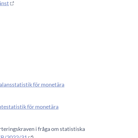
änst
alansstatistik för monetära
ntestatistik för monetära
teringskraven i fråga om statistiska
B/2022/31
)