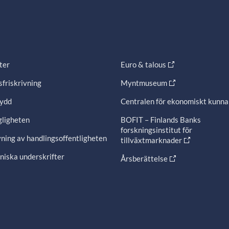
ter
Euro & talous
friskrivning
Myntmuseum
ydd
Centralen för ekonomiskt kunn
gligheten
BOFIT – Finlands Banks
forskningsinstitut för
ning av handlingsoffentligheten
tillväxtmarknader
niska underskrifter
Årsberättelse