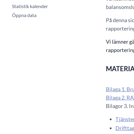
Statistik kalender
balansomslut
Öppna data
På denna sid
rapporterin
Vi lämner gä
rapporterin
MATERIA
Bilaga 1. B
Bilaga 2. R
Bilagor 3. I
Tjänste
Driftta