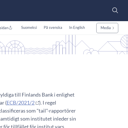
Suomeksi
På svenska
In English
sidan
Media
ldiga till Finlands Bank i enlighet
r (
ECB/2021/2
). I regel
lassificeras som "tail"-rapportörer
amtidigt som institutet inleder sin
ör tillfället för institut vars