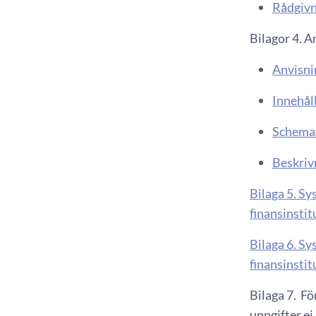
Rådgivn
Bilagor 4. A
Anvisni
Innehål
Schemaf
Beskriv
Bilaga 5. Sy
finansinstit
Bilaga 6. Sy
finansinstit
Bilaga 7. Fö
uppgifter e