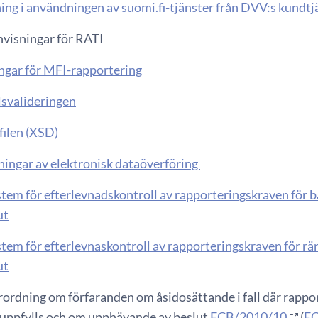
ing i användningen av suomi.fi-tjänster från DVV:s kundtj
nvisningar för RATI
ngar för MFI-rapportering
lsvalideringen
ilen (XSD)
ningar av elektronisk dataöverföring
stem för efterlevnadskontroll av rapporteringskraven för b
ut
stem för efterlevnaskontroll av rapporteringskraven för rä
ut
rordning om förfaranden om åsidosättande i fall där rappor
j uppfylls och om upphävande av beslut
ECB/2010/10
(
EC