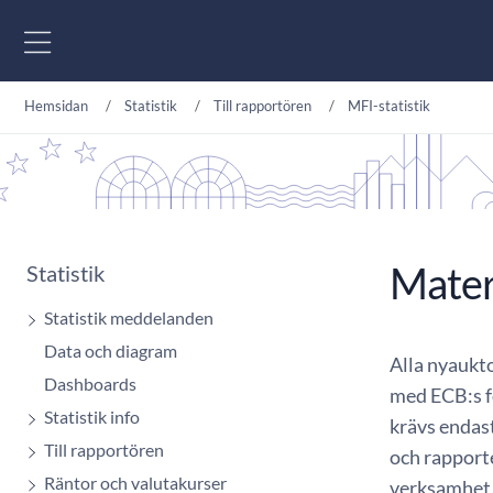
Gå till innehåll
Hemsidan
Statistik
Till rapportören
MFI-statistik
Materi
Statistik
Statistik meddelanden
Data och diagram
​Alla nyaukt
Dashboards
med ECB:s f
Statistik info
krävs endast
Till rapportören
och rapporte
Räntor och valutakurser
verksamhet. 