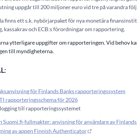
ning uppgår till 200 miljoner euro vid tre på varandra fö
a finns ett s.k. nybörjarpaket för nya monetära finansins
g, kassakrav och ECB:s förordningar om rapportering.
rna ytterligare uppgifter om rapporteringen. Vid behov ka
gen till myndigheterna.
L:
ruksanvisning för Finlands Banks rapporteringssystem
ATI rapporteringsschema för 2026
nlogging till rapporteringssystemet
n Suomi.fi-fullmakter: anvisning för användare av Finland
gning av appen Finnish Authenticator