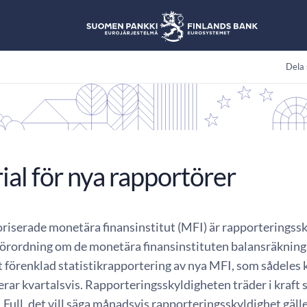
Dela 
al för nya rapportörer
oriserade monetära finansinstitut (MFI) är rapporteringssky
örordning om de monetära finansinstituten balansräkninga
 förenklad statistikrapportering av nya MFI, som sådeles k
rar kvartalsvis. Rapporteringsskyldigheten träder i kraft s
Full, det vill säga månadsvis rapporteringsskyldighet gäller f