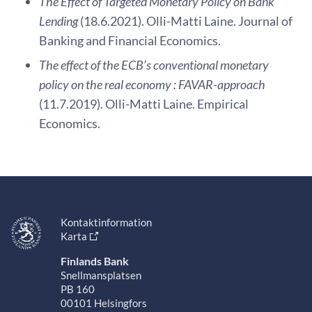
The Effect of Targeted Monetary Policy on Bank
Lending
(18.6.2021). Olli-Matti Laine. Journal of
Banking and Financial Economics.
The effect of the ECB’s conventional monetary
policy on the real economy : FAVAR-approach
(11.7.2019). Olli-Matti Laine. Empirical
Economics.
Kontaktinformation
Karta
Finlands Bank
Snellmansplatsen
PB 160
00101 Helsingfors