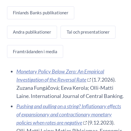
Finlands Banks publikationer
Andra publikationer
Tal och presentationer
Framträdanden i media
Monetary Policy Below Zero: An Empirical
Investigation of the Reversal Rate
(1.7.2026).
Zuzana Fungáčová; Eeva Kerola; Olli-Matti
Laine. International Journal of Central Banking.
Pushing and pulling on a string? Inflationary effects
of expansionary and contractionary monetary
policies when rates are negative
(9.12.2023).
Olli-Matti Laine; Matias Pihlajamaa. Economic