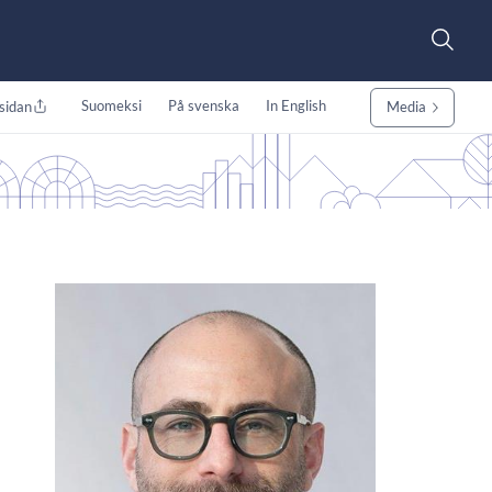
Suomeksi
På svenska
In English
sidan
Media