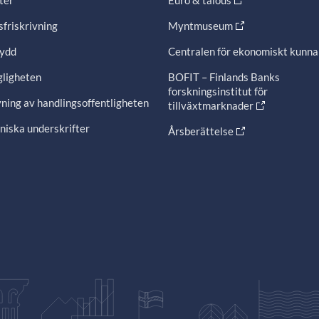
ter
Euro & talous
friskrivning
Myntmuseum
ydd
Centralen för ekonomiskt kunn
gligheten
BOFIT – Finlands Banks
forskningsinstitut för
ning av handlingsoffentligheten
tillväxtmarknader
niska underskrifter
Årsberättelse