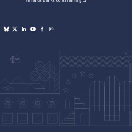
Finlands Banks konstsamling