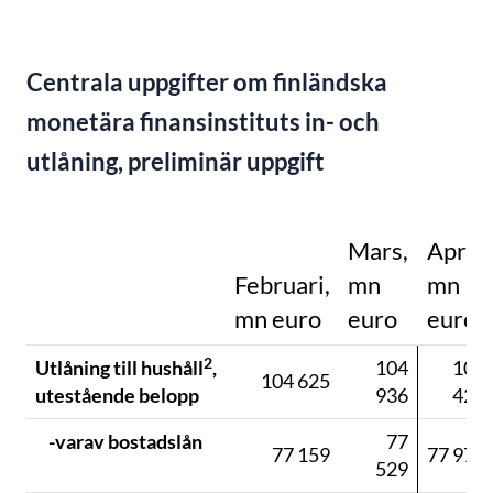
Centrala uppgifter om finländska
monetära finansinstituts in- och
utlåning, preliminär uppgift
Mars,
April,
Februari,
mn
mn
mn euro
euro
euro
2
Utlåning till hushåll
,
104
105
104 625
utestående belopp
936
421
-varav bostadslån
77
77 159
77 976
529