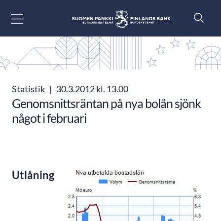
Gå till innehåll
Statistik
|
30.3.2012 kl. 13.00
Genomsnittsräntan på nya bolån sjönk
något i februari
Utlåning