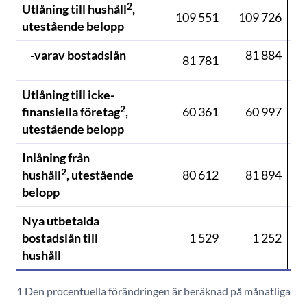
2
Utlåning till hushåll
,
109 551
109 726
utestående belopp
-varav bostadslån
81 884
81 781
Utlåning till icke-
2
finansiella företag
,
60 361
60 997
utestående belopp
Inlåning från
2
hushåll
, utestående
80 612
81 894
belopp
Nya utbetalda
bostadslån till
1 529
1 252
hushåll
1 Den procentuella förändringen är beräknad på månatliga