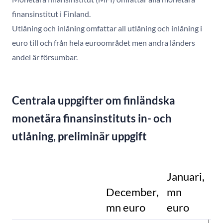
finansinstitut i Finland.
Utlåning och inlåning omfattar all utlåning och inlåning i
euro till och från hela euroområdet men andra länders
andel är försumbar.
Centrala uppgifter om finländska
monetära finansinstituts in- och
utlåning, preliminär uppgift
Januari,
December,
mn
Fe
mn euro
euro
m