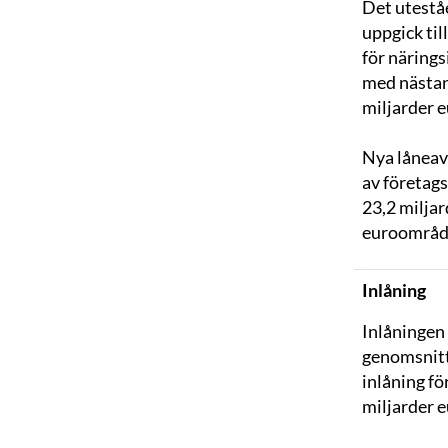
Det utestå
uppgick til
för närings
med nästan 
miljarder e
Nya låneavt
av företags
23,2 miljar
euroområde
Inlåning
Inlåningen 
genomsnitts
inlåning fö
miljarder 