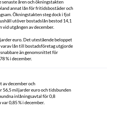
e senaste åren och ökningstakten
bland annat lån för fritidsbostäder och
ångsam. Ökningstakten steg dock i fjol
 hushåll utöver bostadslån bestod 14,1
ån vid utgången av december.
iljarder euro. Det utestående beloppet
, varav lån till bostadsföretag utgjorde
. snabbare än genomsnittet för
78 % i december.
tet av december och
ör 56,5 miljarder euro och tidsbunden
bundna inlåningsavtal för 0,8
 var 0,85 % i december.