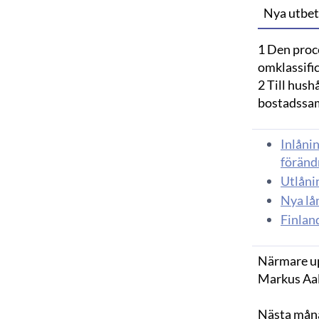
Nya utbeta
1 Den proc
omklassifi
2 Till hush
bostadssa
Inlånin
föränd
Utlånin
Nya lå
Finlan
Närmare up
Markus Aal
Nästa mån