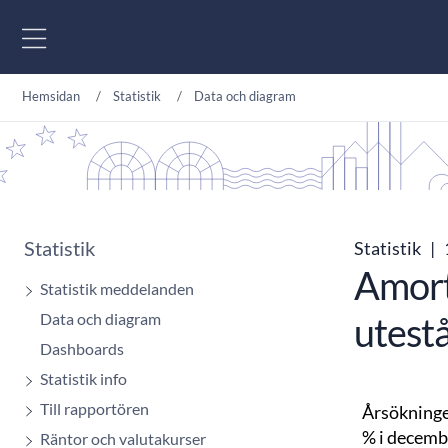
Gå till innehåll
Hemsidan
Statistik
Data och diagram
Statistik
Statistik
|
Amort
Statistik meddelanden
Data och diagram
utest
Dashboards
Statistik info
Till rapportören
Årsökninge
% i decembe
Räntor och valutakurser