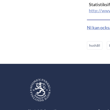
Statistiksi
http://ww
Ni kan ocks
hushåll