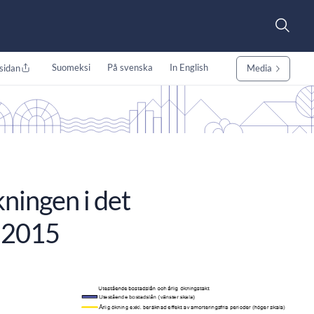
Suomeksi
På svenska
In English
sidan
Media
ningen i det
n 2015