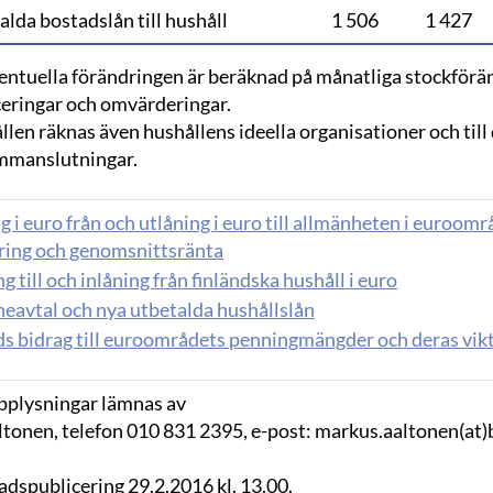
lda bostadslån till hushåll
1 506
1 427
entuella förändringen är beräknad på månatliga stockförän
ceringar och omvärderingar.
ållen räknas även hushållens ideella organisationer och till
mmanslutningar.
g i euro från och utlåning i euro till allmänheten i euroo
ring och genomsnittsränta
g till och inlåning från finländska hushåll i euro
neavtal och nya utbetalda hushållslån
ds bidrag till euroområdets penningmängder och deras vik
plysningar lämnas av
tonen, telefon 010 831 2395, e-post: markus.aaltonen(at)bo
adspublicering
29
.
2
.2016 kl. 13.00.