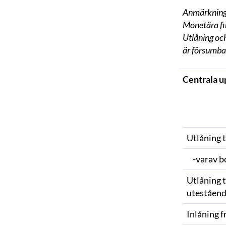
Anmärkning
Monetära fin
Utlåning och
är försumba
Centrala up
Utlåning t
-varav b
Utlåning t
uteståend
Inlåning f