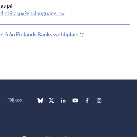
sas på
4bd9.aspx?epslanguage=sv
.
det från Finlands Banks webbplats
Följ oss