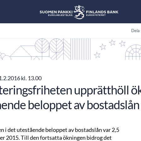
Dela 
1.2.2016 kl. 13.00
eringsfriheten upprätthöll ök
ående beloppet av bostadslå
n i det utestående beloppet av bostadslån var 2,5
r 2015. Till den fortsatta ökningen bidrog det