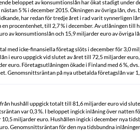
ende beloppet av konsumtionslån har ökat stadigt under d
l nästan 5 % i december 2015. Ökningen av övriga lån, dvs. 
idkande, har redan för tredje året i rad varit synnerligen l
en procentenhet, till 2,7 % i december. Av utlåningen till
uro av konsumtionslån och 15,9 miljarder euro av övriga l
al med icke-finansiella företag slöts i december för 3,0 m
lån i euro uppgick vid slutet av året till 72,5 miljarder euro
der euro. Företagsutlåningen ökade i Finland med 6 %, dvs
t. Genomsnittsräntan på nya utbetalda företagslån var 1,
från hushåll uppgick totalt till 81,6 miljarder euro vid slu
räntan var 0,3 %. I beloppet ingick inlåning över natten f
r 10,5 miljarder euro. Hushållen ingick i december nya tids
euro. Genomsnittsräntan för den nya tidsbundna inlåningen