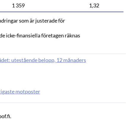
1 359
1,32
dringar som är justerade för
 de icke-finansiella företagen räknas
mrådet: utestående belopp, 12 månaders
tigaste motposter
f.fi.