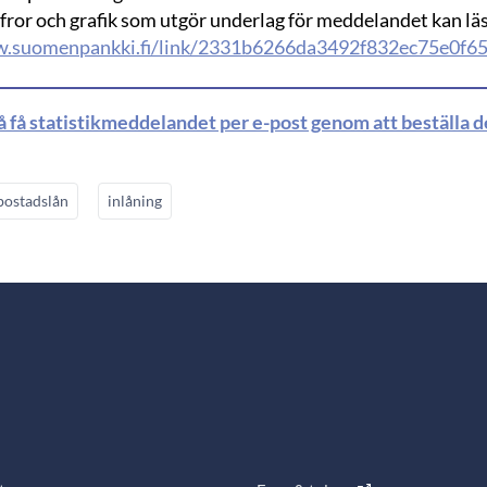
ffror och grafik som utgör underlag för meddelandet kan lä
w.suomenpankki.fi/link/2331b6266da3492f832ec75e0f65
å få statistikmeddelandet per e-post genom att beställa 
bostadslån
inlåning