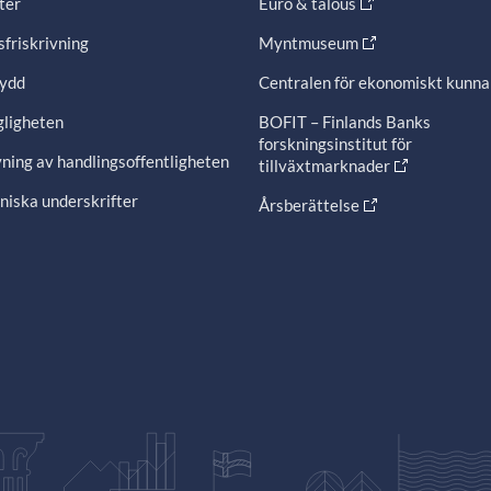
ter
Euro & talous
friskrivning
Myntmuseum
ydd
Centralen för ekonomiskt kunn
gligheten
BOFIT – Finlands Banks
forskningsinstitut för
ning av handlingsoffentligheten
tillväxtmarknader
niska underskrifter
Årsberättelse