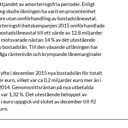
yttjandet av amorteringsfria perioder. Enligt
ng skulle ökningen ha varit en procentenhet
e utan omförhandling av bostadslåneavtal.
rteringsfrihetskampanjen 2015 omförhandlade
ostadslåneavtal till ett värde av 12,8 miljarder
et motsvarade nästan 14 % av det utestående
 bostadslån. Till den växande utlåningen har
låga räntenivån och krympande lånemarginaler
yfte i december 2015 nya bostadslån för totalt
er euro, vilket var ca 0,2 miljarder euro mer än i
014. Genomsnittsräntan på nya utbetalda
 var 1,32 %. Det utestående beloppet av
i euro uppgick vid slutet av december till 92
uro.