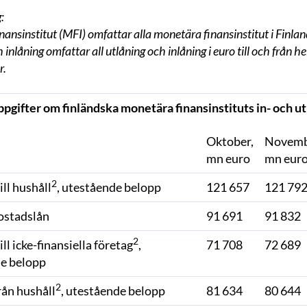
:
ansinstitut (MFI) omfattar alla monetära finansinstitut i Finlan
 inlåning omfattar all utlåning och inlåning i euro till och från
r.
pgifter om finländska monetära finansinstituts in- och ut
Oktober,
Novemb
mn euro
mn eur
2
ill hushåll
, utestående belopp
121 657
121 79
ostadslån
91 691
91 832
2
ill icke-finansiella företag
,
71 708
72 689
e belopp
2
rån hushåll
, utestående belopp
81 634
80 644