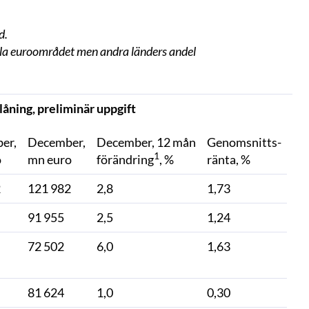
d.
 hela euroområdet men andra länders andel
låning, preliminär uppgift
er,
December,
December, 12 mån
Genomsnitts-
1
o
mn euro
förändring
, %
ränta, %
2
121 982
2,8
1,73
91 955
2,5
1,24
72 502
6,0
1,63
81 624
1,0
0,30