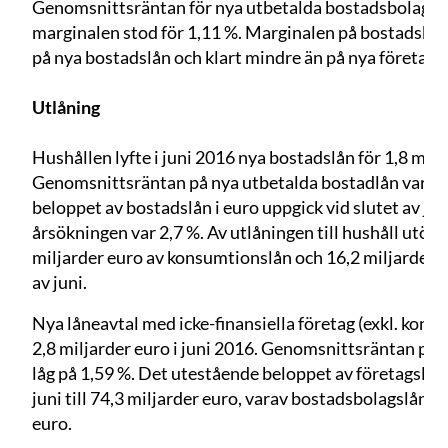
Genomsnittsräntan för nya utbetalda bostadsbolagslå
marginalen stod för 1,11 %. Marginalen på bostadsbol
på nya bostadslån och klart mindre än på nya företags
Utlåning
Hushållen lyfte i juni 2016 nya bostadslån för 1,8 milj
Genomsnittsräntan på nya utbetalda bostadlån var 1,
beloppet av bostadslån i euro uppgick vid slutet av juni
årsökningen var 2,7 %. Av utlåningen till hushåll utöv
miljarder euro av konsumtionslån och 16,2 miljarder eu
av juni.
Nya låneavtal med icke-finansiella företag (exkl. konto-
2,8 miljarder euro i juni 2016. Genomsnittsräntan på n
låg på 1,59 %. Det utestående beloppet av företagslån 
juni till 74,3 miljarder euro, varav bostadsbolagslånen
euro.