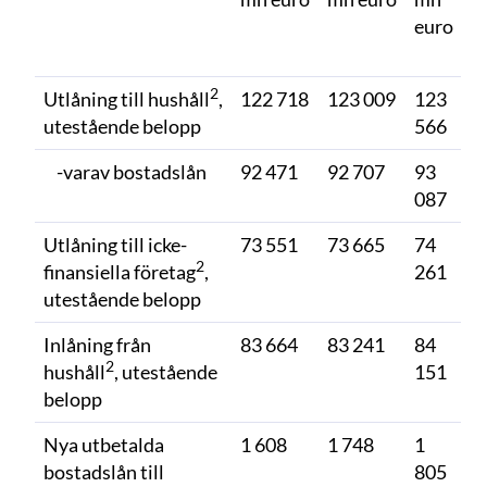
euro
f
%
2
Utlåning till hushåll
,
122 718
123 009
123
2
utestående belopp
566
-varav bostadslån
92 471
92 707
93
2
087
Utlåning till icke-
73 551
73 665
74
4
2
finansiella företag
,
261
utestående belopp
Inlåning från
83 664
83 241
84
2
2
hushåll
, utestående
151
belopp
Nya utbetalda
1 608
1 748
1
bostadslån till
805