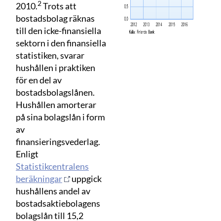
2
2010.
Trots att
bostadsbolag räknas
till den icke-finansiella
sektorn i den finansiella
statistiken, svarar
hushållen i praktiken
för en del av
bostadsbolagslånen.
Hushållen amorterar
på sina bolagslån i form
av
finansieringsvederlag.
Enligt
Statistikcentralens
beräkningar
uppgick
hushållens andel av
bostadsaktiebolagens
bolagslån till 15,2