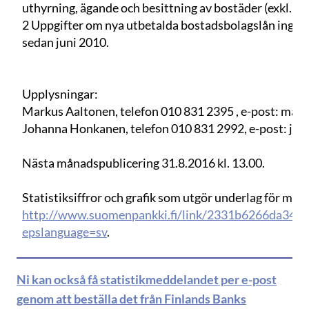
uthyrning, ägande och besittning av bostäder (exkl. fa
2 Uppgifter om nya utbetalda bostadsbolagslån ingår i 
sedan juni 2010.
Upplysningar:
Markus Aaltonen, telefon 010 831 2395 , e-post: marku
Johanna Honkanen, telefon 010 831 2992, e-post: joh
Nästa månadspublicering 31.8.2016 kl. 13.00.
Statistiksiffror och grafik som utgör underlag för med
http://www.suomenpankki.fi/link/2331b6266da349
epslanguage=sv
.
Ni kan också få statistikmeddelandet per e-post
genom att beställa det från Finlands Banks