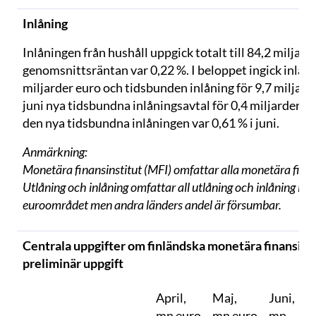
Inlåning
Inlåningen från hushåll uppgick totalt till 84,2 miljarde
genomsnittsräntan var 0,22 %. I beloppet ingick inlåni
miljarder euro och tidsbunden inlåning för 9,7 miljarde
juni nya tidsbundna inlåningsavtal för 0,4 miljarder 
den nya tidsbundna inlåningen var 0,61 % i juni.
Anmärkning:
Monetära finansinstitut (MFI) omfattar alla monetära finans
Utlåning och inlåning omfattar all utlåning och inlåning i eur
euroområdet men andra länders andel är försumbar.
Centrala uppgifter om finländska monetära finansinsti
preliminär uppgift
April,
Maj,
Juni,
J
mn euro
mn euro
mn
1