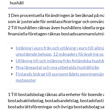
hushåll
1 Den procentuella förändringen är beräknad på måna
som är justerade för omklassificeringar och omvärder
2 Till hushållen räknas även hushållens ideella organisa
finansiella företagen räknas bostadssammanslutninga
Inlåning i euro från och utlåning i euro till allmä
utestående belopp, 12 månaders förändring och 
Utlåning till och inlåning från finländska hushåll i
Nya låneavtal och nya utbetalda hushållslån
Finlands bidrag till euroområdets penningmängder
motposter
1 Till bostadsbolag räknas alla enheter för boende a
bostadsaktiebolag, bostadsandelslag, bostadsfastigh
bostadsrättsföreningar och övriga bostadsbolag samt 