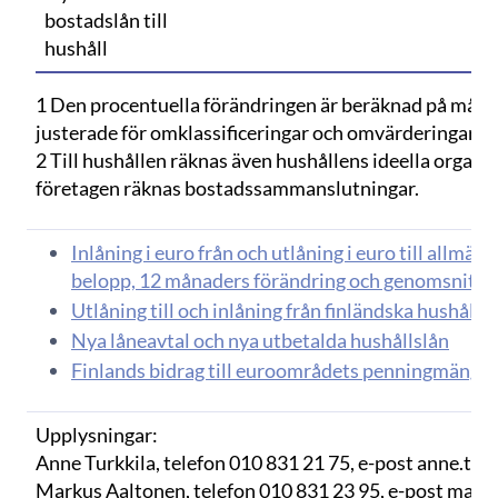
bostadslån till
hushåll
1 Den procentuella förändringen är beräknad på måna
justerade för omklassificeringar och omvärderingar.
2 Till hushållen räknas även hushållens ideella organisa
företagen räknas bostadssammanslutningar.
Inlåning i euro från och utlåning i euro till allm
belopp, 12 månaders förändring och genomsnitts
Utlåning till och inlåning från finländska hushåll i
Nya låneavtal och nya utbetalda hushållslån
Finlands bidrag till euroområdets penningmängde
Upplysningar:
Anne Turkkila, telefon 010 831 21 75, e-post anne.turkk
Markus Aaltonen, telefon 010 831 23 95, e-post markus