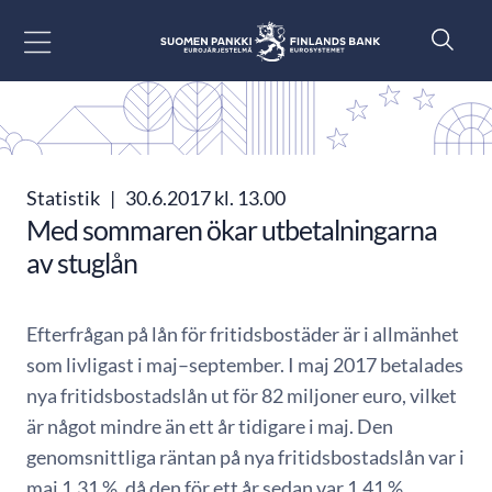
Gå till innehåll
Statistik
|
30.6.2017 kl. 13.00
Med sommaren ökar utbetalningarna
av stuglån
Efterfrågan på lån för fritidsbostäder är i allmänhet
som livligast i maj–september. I maj 2017 betalades
nya fritidsbostadslån ut för 82 miljoner euro, vilket
är något mindre än ett år tidigare i maj. Den
genomsnittliga räntan på nya fritidsbostadslån var i
maj 1,31 %, då den för ett år sedan var 1,41 %.