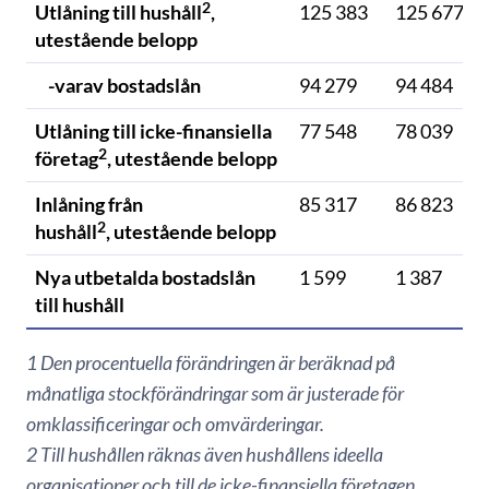
2
Utlåning till hushåll
,
125 383
125 677
utestående belopp
-varav bostadslån
94 279
94 484
Utlåning till icke-finansiella
77 548
78 039
2
företag
, utestående belopp
Inlåning från
85 317
86 823
2
hushåll
, utestående belopp
Nya utbetalda bostadslån
1 599
1 387
till hushåll
1 Den procentuella förändringen är beräknad på
månatliga stockförändringar som är justerade för
omklassificeringar och omvärderingar.
2 Till hushållen räknas även hushållens ideella
organisationer och till de icke-finansiella företagen