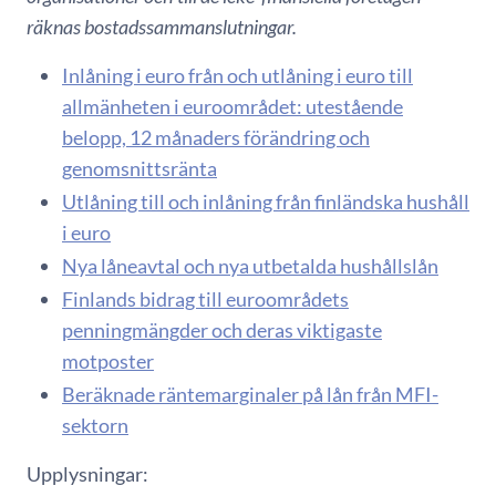
räknas bostadssammanslutningar.
Inlåning i euro från och utlåning i euro till
allmänheten i euroområdet: utestående
belopp, 12 månaders förändring och
genomsnittsränta
Utlåning till och inlåning från finländska hushåll
i euro
Nya låneavtal och nya utbetalda hushållslån
Finlands bidrag till euroområdets
penningmängder och deras viktigaste
motposter
Beräknade räntemarginaler på lån från MFI-
sektorn
Upplysningar: