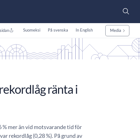
Suomeksi
På svenska
In English
sidan
Media
rekordlåg ränta i
 6 % mer än vid motsvarande tid för
var rekordlåg (0,28 %). På grund av