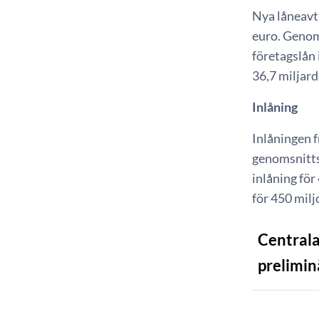
Nya låneavta
euro. Genoms
företagslån 
36,7 miljard
Inlåning
Inlåningen f
genomsnittsr
inlåning för
för 450 milj
Centrala
prelimin