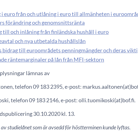
 i euro från och utlåning i euro till allmänheten i euroomr
s förändring och genomsnittsränta
 till och inlåning från finländska hushåll i euro
eavtal och nya utbetalda hushållslån
s bidrag till euroområdets penningmängder och deras vikt
de räntemarginaler på lån från MFI-sektorn
lysningar lämnas av
nen, telefon 09 183 2395, e-post: markus.aaltonen(at)bof.
ski, telefon 09 183 2146, e-post: olli.tuomikoski(at)bof.fi.
spublicering 30.10.2020 kl. 13.
av studielånet som är avsedd för höstterminen kunde lyftas.