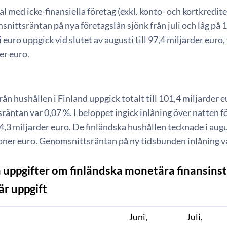
l med icke-finansiella företag (exkl. konto- och kortkrediter
nittsräntan på nya företagslån sjönk från juli och låg på 
i euro uppgick vid slutet av augusti till 97,4 miljarder euro
er euro.
rån hushållen i Finland uppgick totalt till 101,4 miljarder 
äntan var 0,07 %. I beloppet ingick inlåning över natten f
 4,3 miljarder euro. De finländska hushållen tecknade i aug
oner euro. Genomsnittsräntan på ny tidsbunden inlåning va
 uppgifter om finländska monetära finansinsti
är uppgift
Juni,
Juli,