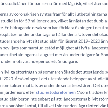
är studielånen för bankerna lån med låg risk, vilket återspe
na av coronakrisen syntes framför allt i utbetalningarna av
studielån för 59 miljoner euro, vilket är nästan det dubb
are. En bidragande orsak som kan förklara ökningen i de utb
splatser under undantagsförhållandena. Utöver det ökad
uderande ha lyft sitt studielån för läsåret 2019–2020 ännu
m beviljats sommarstudiestöd möjlighet att lyfta låneposte
kade utbetalningarna i augusti mer än under tidigare år. 
 under motsvarande period ett år tidigare.
n livliga efterfrågan på sommaren ökade det utestående bel
ti 2020. Årsökningen i det utestående beloppet av studielå
en om takten mattats av under de senaste två åren. Det ut
miljarder euro efter
studiestödsreformen
som trädde i k
studielån beror inte enbart på att låneposterna blivit störr
na har ökat i antal, till vilket i sin tur den låga räntenivån 