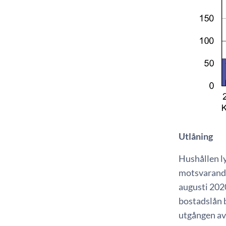
Utlåning
Hushållen ly
motsvarande 
augusti 2020
bostadslån b
utgången av