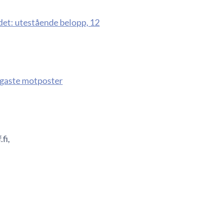
ådet: utestående belopp, 12
igaste motposter
fi,