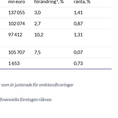
1
mn euro
förändring
, %
ränta, %
137 055
3,0
1,41
102 074
2,7
0,87
97 412
10,2
1,31
105 707
7,5
0,07
1 653
0,73
som är justerade för omklassificeringar
-finansiella företagen räknas