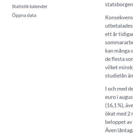
statsborgen 
Statistik kalender
Öppna data
Konsekvenser
utbetalades 
ett år tidig
sommararbet
kan många st
de flesta so
vilket mins
studielån än
I och med de
euro i augus
(16,1 %), äv
ökat med 2 
beloppet av 
Även låntagar