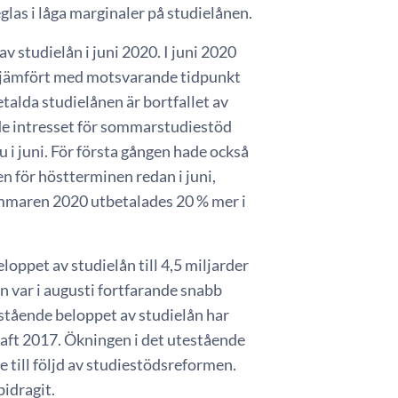
glas i låga marginaler på studielånen.
 studielån i juni 2020. I juni 2020
la jämfört med motsvarande tidpunkt
etalda studielånen är bortfallet av
e intresset för sommarstudiestöd
 i juni. För första gången hade också
n för höstterminen redan i juni,
Sommaren 2020 utbetalades 20 % mer i
oppet av studielån till 4,5 miljarder
n var i augusti fortfarande snabb
estående beloppet av studielån har
raft 2017. Ökningen i det utestående
e till följd av studiestödsreformen.
bidragit.