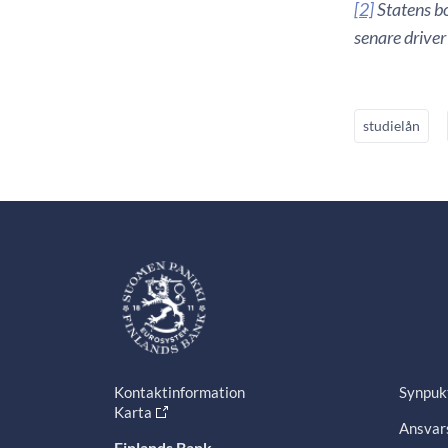
[2]
Statens bo
senare driver
studielån
Kontaktinformation
Synpuk
Karta
Ansvars
Finlands Bank