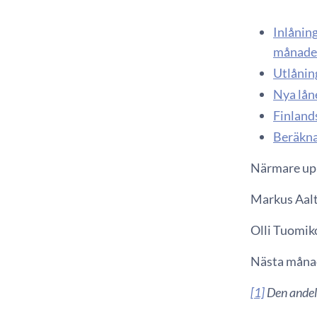
Inlåning
månader
Utlåning
Nya lån
Finland
Beräkna
Närmare upp
Markus Aalto
Olli Tuomiko
Nästa månad
[1]
Den andel 