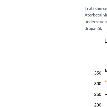
Trots den s
Återbetalnin
under studi
dröjsmål.