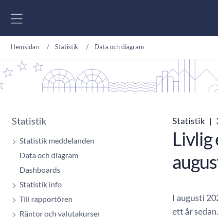
Gå till innehåll
Hemsidan
Statistik
Data och diagram
Statistik
Statistik
|
Livlig
Statistik meddelanden
Data och diagram
augus
Dashboards
Statistik info
I augusti 2
Till rapportören
ett år sedan
Räntor och valutakurser