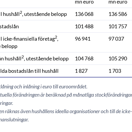
mn euro
mn euro
2
ll hushåll
, utestående belopp
136 068
136 586
stadslån
101 488
101 757
2
l icke-finansiella företag
,
96 941
97 037
 belopp
2
ån hushåll
, utestående belopp
104 768
105 290
da bostadslån till hushåll
1 827
1 703
låning och inlåning i euro till euroområdet.
uella förändringen är beräknad på månatliga stockförändringar 
ringar.
len räknas även hushållens ideella organisationer och till de icke
anslutningar.