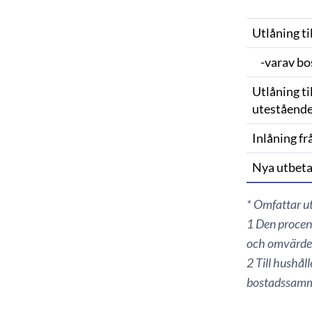
Utlåning ti
-varav bo
Utlåning til
utestående
Inlåning fr
Nya utbetal
* Omfattar ut
1 Den procent
och omvärde
2 Till hushål
bostadssamm