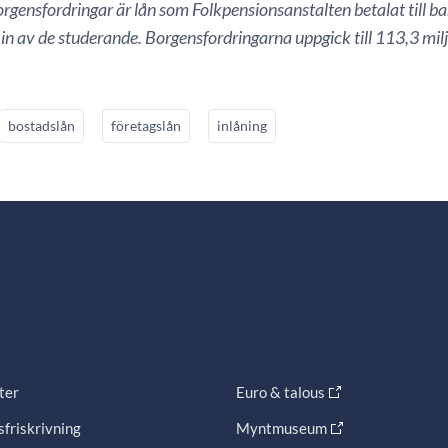
rgensfordringar är lån som Folkpensionsanstalten betalat till 
 in av de studerande. Borgensfordringarna uppgick till 113,3 mi
bostadslån
företagslån
inlåning
ter
Euro & talous
friskrivning
Myntmuseum