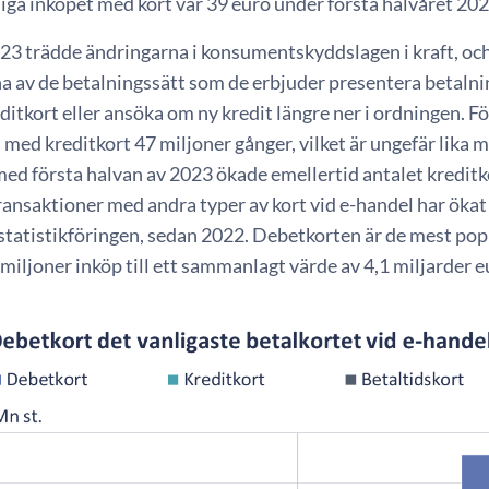
ga inköpet med kort var 39 euro under första halvåret 202
023 trädde ändringarna i konsumentskyddslagen i kraft, oc
a av de betalningssätt som de erbjuder presentera betalni
itkort eller ansöka om ny kredit längre ner i ordningen. F
 med kreditkort 47 miljoner gånger, vilket är ungefär lika m
med första halvan av 2023 ökade emellertid antalet kredit
ansaktioner med andra typer av kort vid e-handel har ökat
 statistikföringen, sedan 2022. Debetkorten är de mest po
miljoner inköp till ett sammanlagt värde av 4,1 miljarder 