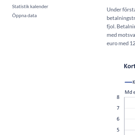
Statistik kalender
Under första
Öppna data
betalningst
fjol. Betaln
med motsvara
euro med 12 