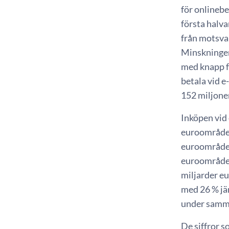
för onlinebe
första halva
från motsva
Minskningen 
med knapp fö
betala vid e
152 miljoner
Inköpen vid 
euroområdet.
euroområdet 
euroområdet 
miljarder e
med 26 % jä
under samma
De siffror s