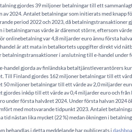
talning gjordes 39 miljoner betalningar till ett sammanlag
n av 2024. Antalet betalningar som initierats med knapp f
rande period 2022 och 2023, då betalningstransaktioner gj
i betalningarnas värde är däremot större, eftersom värdet
r onlinebetalning var 4,8 miljarder euro ännu första halva
-handel är att mata in betalkortets uppgifter direkt vid nät
 betalningstransaktioner i anslutning till e-handel under 
e-handel gjorda av finländska betaltjänstleverantörers kun
 Till Finland gjordes 162 miljoner betalningar till ett värde
50 miljoner betalningar till ett värde av 2,0 miljarder eu
gjordes inköp till ett värde av 0,4 miljarder euro och från l
uro under första halvåret 2024. Under första halvan 2024 
mfört med motsvarande tidpunkt 2023. Antalet betalningar
 tid nästan lika mycket (22 %) medan ökningen i betalning
om behandlas i detta meddelande har publicerats i
dashboa