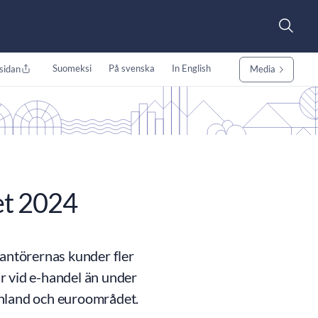
Suomeksi
På svenska
In English
sidan
Media
et 2024
rantörernas kunder fler
r vid e-handel än under
Finland och euroområdet.