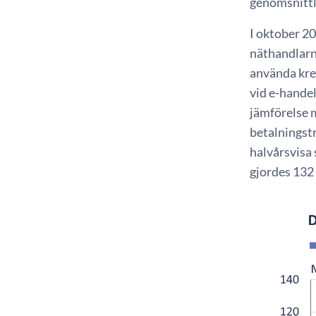
genomsnittli
I oktober 2
näthandlarn
använda kred
vid e-handel
jämförelse 
betalningstr
halvårsvisa
gjordes 132 