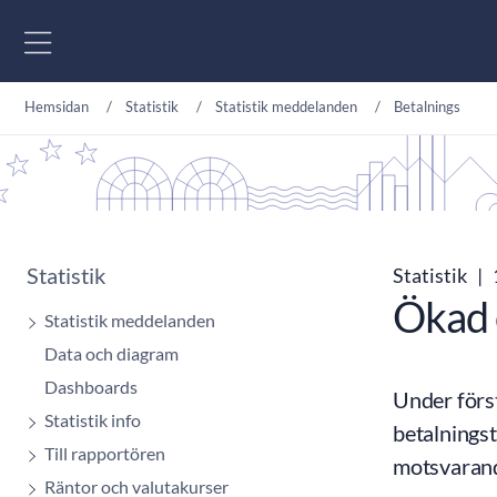
Gå till innehåll
Hemsidan
Statistik
Statistik meddelanden
Betalnings
Statistik
Statistik
|
Ökad 
Statistik meddelanden
Data och diagram
Dashboards
Under först
Statistik info
betalnings
Till rapportören
motsvarande
Räntor och valutakurser