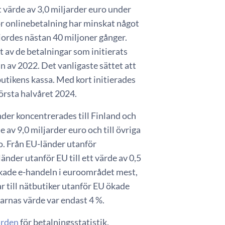
t värde av 3,0 miljarder euro under
ör onlinebetalning har minskat något
ordes nästan 40 miljoner gånger.
 av de betalningar som initierats
n av 2022. Det vanligaste sättet att
butikens kassa. Med kort initierades
första halvåret 2024.
der koncentrerades till Finland och
 av 9,0 miljarder euro och till övriga
ro. Från EU-länder utanför
änder utanför EU till ett värde av 0,5
ökade e-handeln i euroområdet mest,
 till nätbutiker utanför EU ökade
arnas värde var endast 4 %.
rden
för betalningsstatistik.