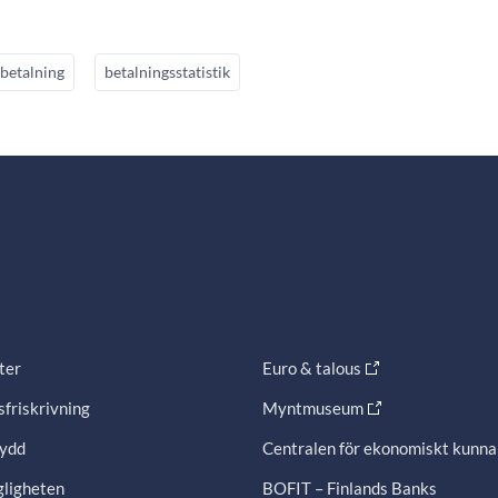
betalning
betalningsstatistik
ter
Euro & talous
friskrivning
Myntmuseum
ydd
Centralen för ekonomiskt kunn
gligheten
BOFIT – Finlands Banks