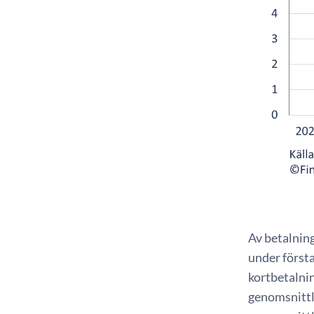
Av betalnin
under första
kortbetalnin
genomsnittli