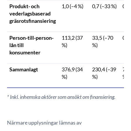
Produkt- och
1,0 (–4 %)
0,7 (−33 %)
0,4
vederlagsbaserad
gräsrotsfinansiering
Person-till-person-
113,2 (37
33,5 (−70
0 (
lån till
%)
%)
konsumenter
Sammanlagt
376,9 (34
230,4 (−39
70,
%)
%)
%)
* Inkl. inhemska aktörer som ansökt om finansiering.
Närmare upplysningar lämnas av