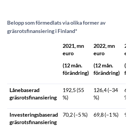
Belopp som förmedlats via olika former av
gräsrotsfinansiering i Finland*
2021, mn
2022, mn
202
euro
euro
eur
(12 mån.
(12 mån.
(12
förändring)
förändring)
för
Lånebaserad
192,5 (55
126,4 (−34
61,
gräsrotsfinansiering
%)
%)
%)
Investeringsbaserad
70,2 (–5 %)
69,8 (−1 %)
9,0
gräsrotsfinansiering