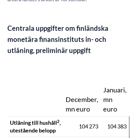
Centrala uppgifter om finländska
monetära finansinstituts in- och
utlåning, preliminär uppgift
Januari,
December,
mn
m
mn euro
euro
e
2
Utlåning till hushåll
,
104 273
104 383
utestående belopp