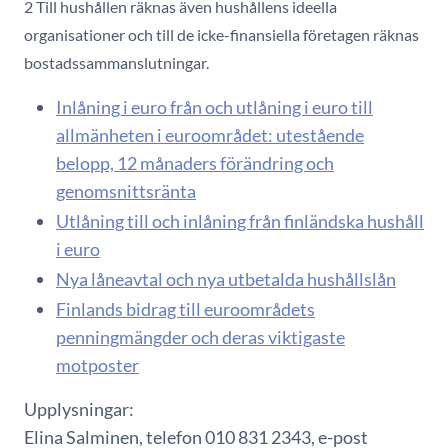
2 Till hushållen räknas även hushållens ideella
organisationer och till de icke-finansiella företagen räknas
bostadssammanslutningar.
Inlåning i euro från och utlåning i euro till
allmänheten i euroområdet: utestående
belopp, 12 månaders förändring och
genomsnittsränta
Utlåning till och inlåning från finländska hushåll
i euro
Nya låneavtal och nya utbetalda hushållslån
Finlands bidrag till euroområdets
penningmängder och deras viktigaste
motposter
Upplysningar:
Elina Salminen, telefon 010 831 2343, e-post