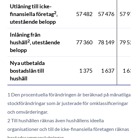
Utlåning till icke-
2
finansiella företag
,
57 482
57 476
57 970
utestående belopp
Inlåning från
2
hushåll
, utestående
77 360
78 149
79 527
belopp
Nya utbetalda
bostadslån till
1 375
1 637
1 634
hushåll
1 Den procentuella förändringen är beräknad på månatliga
stockförändringar som är justerade för omklassificeringar
och omvärderingar.
2 Till hushållen räknas även hushållens ideella
organisationer och till de icke-finansiella företagen räknas
bostadssammanslutningar.