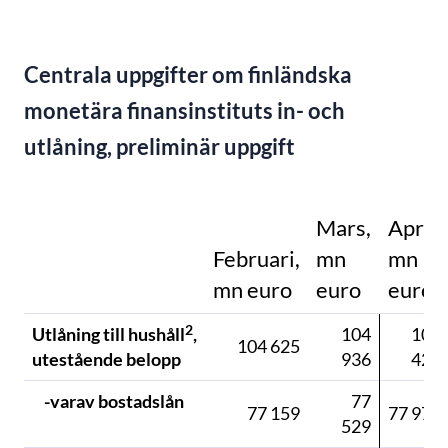
Centrala uppgifter om finländska
monetära finansinstituts in- och
utlåning, preliminär uppgift
Mars,
April,
Februari,
mn
mn
mn euro
euro
euro
2
Utlåning till hushåll
,
104
105
104 625
utestående belopp
936
421
-varav bostadslån
77
77 159
77 976
529