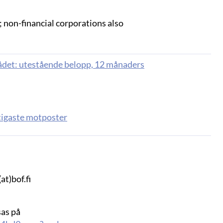
; non-financial corporations also
mrådet: utestående belopp, 12 månaders
tigaste motposter
t)bof.fi
sas på