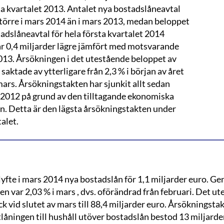
ta kvartalet 2013. Antalet nya bostadslåneavtal
större i mars 2014 än i mars 2013, medan beloppet
adslåneavtal för hela första kvartalet 2014
r 0,4 miljarder lägre jämfört med motsvarande
013. Årsökningen i det utestående beloppet av
saktade av ytterligare från 2,3 % i början av året
i mars. Årsökningstakten har sjunkit allt sedan
012 på grund av den tilltagande ekonomiska
n. Detta är den lägsta årsökningstakten under
alet.
lyfte i mars 2014 nya bostadslån för 1,1 miljarder euro. G
n var 2,03 % i mars , dvs. oförändrad från februari. Det u
k vid slutet av mars till 88,4 miljarder euro. Årsökningstak
tlåningen till hushåll utöver bostadslån bestod 13 miljard