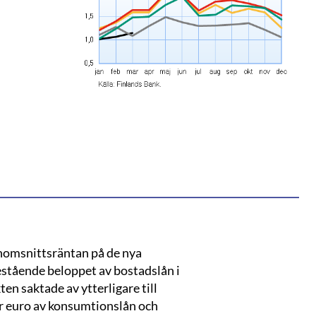
enomsnittsräntan på de nya
testående beloppet av bostadslån i
ten saktade av ytterligare till
er euro av konsumtionslån och