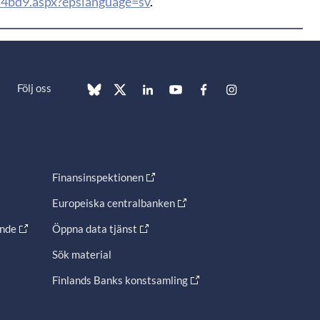
4bd9.aspx?epslanguage=sv
.
Följ oss
Finansinspektionen
Europeiska centralbanken
ande
Öppna data tjänst
Sök material
Finlands Banks konstsamling