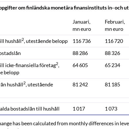
pgifter om finländska monetära finansinstituts in- och ut
Januari,
Februari,
mn euro
mn euro
2
ill hushåll
, utestående belopp
116 736
116 720
ostadslån
88 286
88 326
2
ill icke-finansiella företag
,
64 605
65 234
e belopp
2
rån hushåll
, utestående
81 242
81 185
lda bostadslån till hushåll
1 017
1 073
hange has been calculated from monthly differences in level