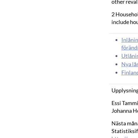
other reva
2 Household
include ho
Inlånin
föränd
Utlånin
Nya lå
Finlan
Upplysning
Essi Tammi
Johanna Ho
Nästa måna
Statistiksi