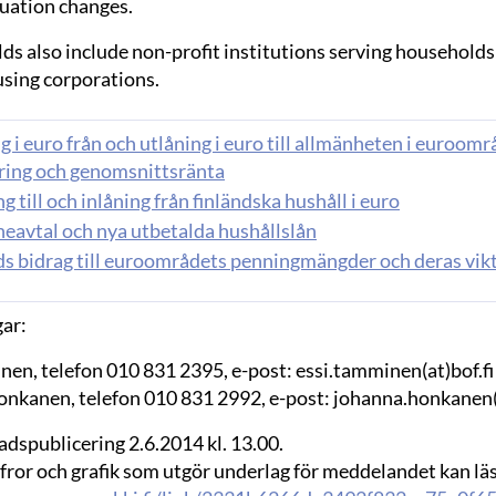
luation changes.
s also include non-profit institutions serving households
using corporations.
g i euro från och utlåning i euro till allmänheten i euroo
ring och genomsnittsränta
g till och inlåning från finländska hushåll i euro
neavtal och nya utbetalda hushållslån
ds bidrag till euroområdets penningmängder och deras vik
ar:
nen, telefon 010 831 2395, e-post: essi.tamminen(at)bof.fi
nkanen, telefon 010 831 2992, e-post: johanna.honkanen(a
dspublicering 2.6.2014 kl. 13.00.
ffror och grafik som utgör underlag för meddelandet kan lä