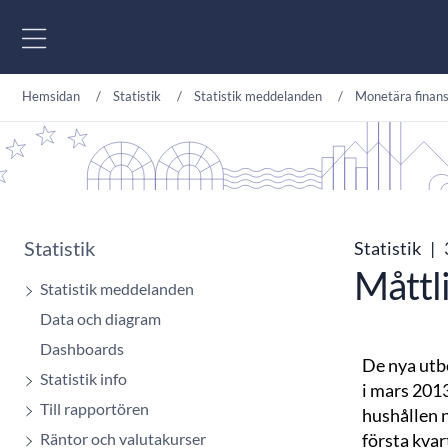
Gå till innehåll
Hemsidan
Statistik
Statistik meddelanden
Monetära finans
Statistik
Statistik
|
Måttli
Statistik meddelanden
Data och diagram
Dashboards
De nya utb
Statistik info
i mars 2013
Till rapportören
hushållen n
Räntor och valutakurser
första kvar