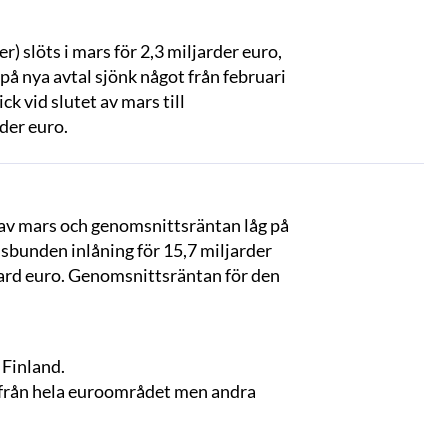
r) slöts i mars för 2,3 miljarder euro,
på nya avtal sjönk något från februari
k vid slutet av mars till
rder euro.
et av mars och genomsnittsräntan låg på
idsbunden inlåning för 15,7 miljarder
ljard euro. Genomsnittsräntan för den
 Finland.
ch från hela euroområdet men andra