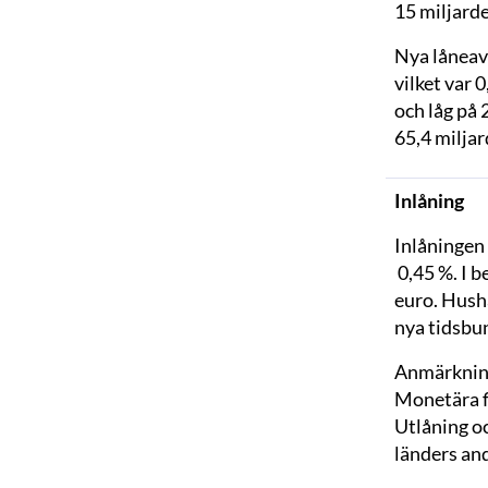
15 miljarde
Nya låneavt
vilket var 
och låg på 
65,4 miljar
Inlåning
Inlåningen 
0,45 %. I b
euro. Hushå
nya tidsbun
Anmärknin
Monetära fi
Utlåning oc
länders an