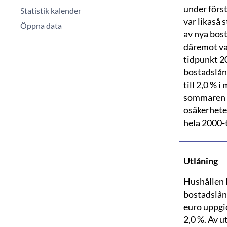
under förs
Statistik kalender
var likaså 
Öppna data
av nya bost
däremot va
tidpunkt 2
bostadslån 
till 2,0 % 
sommaren 2
osäkerhete
hela 2000-t
Utlåning
Hushållen 
bostadslåne
euro uppgic
2,0 %. Av u