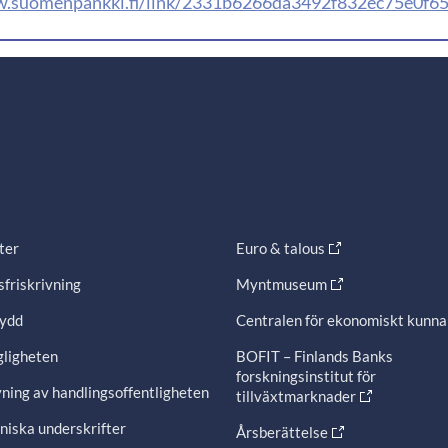
w.suomenpankki.fi/link/2331b6266da3492f832ec75e0f65
ter
Euro & talous
friskrivning
Myntmuseum
ydd
Centralen för ekonomiskt kunn
gligheten
BOFIT – Finlands Banks
forskningsinstitut för
ning av handlingsoffentligheten
tillväxtmarknader
niska underskrifter
Årsberättelse