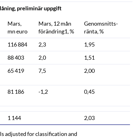
låning, preliminär uppgift
Mars,
Mars, 12 mån
Genomsnitts-
mn euro
förändring1, %
ränta, %
116 884
2,3
1,95
88 403
2,0
1,51
65 419
7,5
2,00
81 186
-1,2
0,45
1 144
2,03
s adjusted for classification and