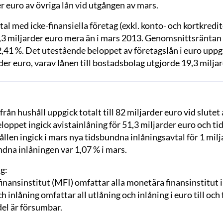
r euro av övriga lån vid utgången av mars.
al med icke-finansiella företag (exkl. konto- och kortkredite
0,3 miljarder euro mera än i mars 2013. Genomsnittsräntan 
2,41 %. Det utestående beloppet av företagslån i euro uppgic
der euro, varav lånen till bostadsbolag utgjorde 19,3 milja
från hushåll uppgick totalt till 82 miljarder euro vid slut
eloppet ingick avistainlåning för 51,3 miljarder euro och t
llen ingick i mars nya tidsbundna inlåningsavtal för 1 mi
dna inlåningen var 1,07 % i mars.
g:
nansinstitut (MFI) omfattar alla monetära finansinstitut i
h inlåning omfattar all utlåning och inlåning i euro till o
del är försumbar
.