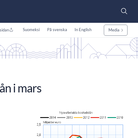
Suomeksi
På svenska
In English
sidan
Media
ån i mars