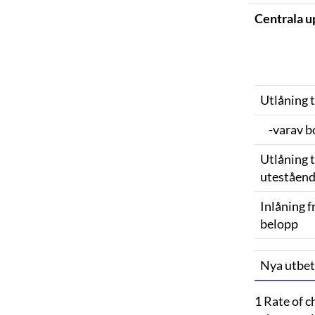
Centrala up
Utlåning t
-varav b
Utlåning t
uteståend
Inlåning f
belopp
Nya utbeta
1 Rate of c